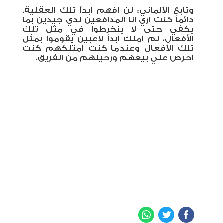
وتابع الألماني: لن افهم ابداً تلك العقلية،
دائماً كنت اري انا المدافعين لدي جيدين بما
يكفي حتى لا ينخرطوا في مثل تلك
الأفعال، لم املك ابداً لاعبين يقوموا بمثل
تلك الأفعال وعندما كنت امتلكهم كنت
احرص علي بيعهم ورحيلهم من الفريق.
WhatsApp
Twitter
Facebook