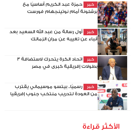
حمزة عبد الكريم أساسيًا مع
خبر
برشلونة أمام نوتينجهام فورست
أول رسالة من عبد الله السعيد بعد
خبر
أنباء عن تغيبه عن مران الزمالك
اتحاد الكرة يتحرك لاستضافة 3
خبر
بطولات إفريقية كبرى في مصر
رسميًا.. بيتسو موسيماني يقترب
خبر
من العودة لتدريب منتخب جنوب إفريقيا
الأكثر قراءة