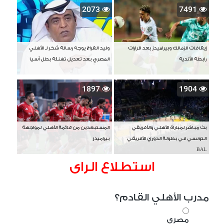
2073
7491
إيقافات الزمالك وبيراميدز بعد قرارات
وليد الفراج يوجه رسالة شكر لـ الأهلي
رابطة الأندية
المصري بعد تعديل تهنئة بطل آسيا
1897
1904
بث مباشر لمباراة الأهلي والأفريقي
المستبعدين من قائمة الأهلي لمواجهة
التونسي في بطولة الدوري الأفريقي
بيراميدز
BAL
استطلاع الراى
مدرب الأهلي القادم؟
مصري