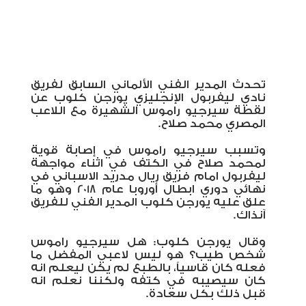
تحدث المدير الفني الألماني السابق لفريق
نادي ليفربول الإنجليزي يورجن كلوب عن
لقطة سيرجيو راموس الشهيرة مع اللاعب
المصري محمد صلاح.
وتسبب سيرجيو راموس في إصابة قوية
لمحمد صلاح في الكتف في اثناء مواجهة
ليفربول امام فريق ريال مدريد الاسباني في
نهائي دوري ابطال أوروبا عام 2018 وهو ما
علق عليه يورجن كلوب المدير الفني للفريق
آنذاك.
وقال يورجن كلوب: هل سيرجيو راموس
شخص طيب؟ هو ليس لاعبي المفضل ما
فعله كان قاسياً، بالطبع لم يكن ليعلم انه
كان سيصيبه في كتفه ولكننا نعلم انه
قبل ذلك بكل سعادة.