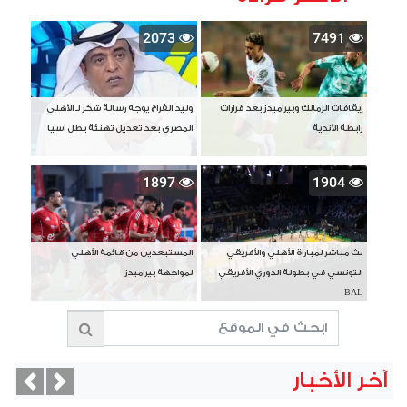
2073
7491
إيقافات الزمالك وبيراميدز بعد قرارات
وليد الفراج يوجه رسالة شكر لـ الأهلي
رابطة الأندية
المصري بعد تعديل تهنئة بطل آسيا
1897
1904
بث مباشر لمباراة الأهلي والأفريقي
المستبعدين من قائمة الأهلي
التونسي في بطولة الدوري الأفريقي
لمواجهة بيراميدز
BAL
آخر الأخبار
vious
Next