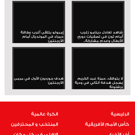
شاهد تعادل دينامو زغرب
إمبولو يتلقى أغرب بطاقة
أمام ثون في تصفيات دوري
حمراء في المونديال أمام
الأبطال وعدم مشاركة...
الأرجنتين
لا يتوقف.. حمزة عبد الكريم
هدف جوردون الأول في مرمى
يسجل هدفه الثاني في ودية
الأرجنتين
برشلونة
الرئيسية
الكرة عالمية
كأس الأمم الأفريقية
المنتخب و المحترفين
أخر الأخبار
الاهلى فى كل مكان