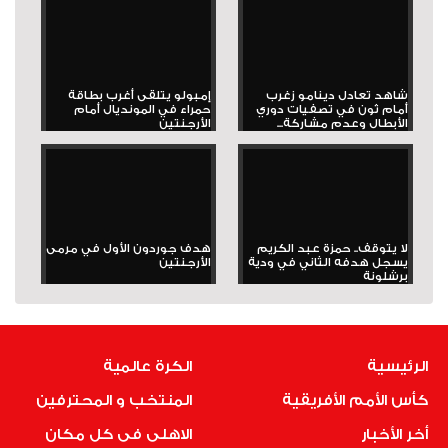
شاهد تعادل دينامو زغرب
إمبولو يتلقى أغرب بطاقة
أمام ثون في تصفيات دوري
حمراء في المونديال أمام
الأبطال وعدم مشاركة...
الأرجنتين
لا يتوقف.. حمزة عبد الكريم
هدف جوردون الأول في مرمى
يسجل هدفه الثاني في ودية
الأرجنتين
برشلونة
الرئيسية
الكرة عالمية
كأس الأمم الأفريقية
المنتخب و المحترفين
أخر الأخبار
الاهلى فى كل مكان