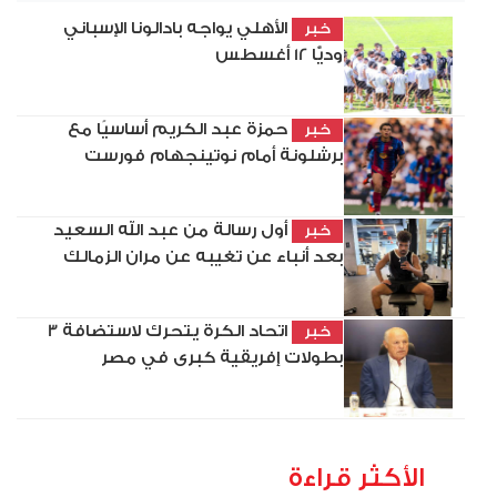
الأهلي يواجه بادالونا الإسباني
خبر
وديًّا 12 أغسطس
حمزة عبد الكريم أساسيًا مع
خبر
برشلونة أمام نوتينجهام فورست
أول رسالة من عبد الله السعيد
خبر
بعد أنباء عن تغيبه عن مران الزمالك
اتحاد الكرة يتحرك لاستضافة 3
خبر
بطولات إفريقية كبرى في مصر
الأكثر قراءة