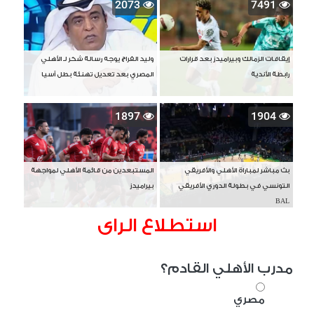
2073
7491
إيقافات الزمالك وبيراميدز بعد قرارات
وليد الفراج يوجه رسالة شكر لـ الأهلي
رابطة الأندية
المصري بعد تعديل تهنئة بطل آسيا
1897
1904
بث مباشر لمباراة الأهلي والأفريقي
المستبعدين من قائمة الأهلي لمواجهة
التونسي في بطولة الدوري الأفريقي
بيراميدز
BAL
استطلاع الراى
مدرب الأهلي القادم؟
مصري