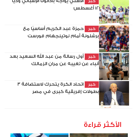
الأهلي يواجه بادالونا الإسباني وديًّا
خبر
12 أغسطس
حمزة عبد الكريم أساسيًا مع
خبر
برشلونة أمام نوتينجهام فورست
أول رسالة من عبد الله السعيد بعد
خبر
أنباء عن تغيبه عن مران الزمالك
اتحاد الكرة يتحرك لاستضافة 3
خبر
بطولات إفريقية كبرى في مصر
الأكثر قراءة