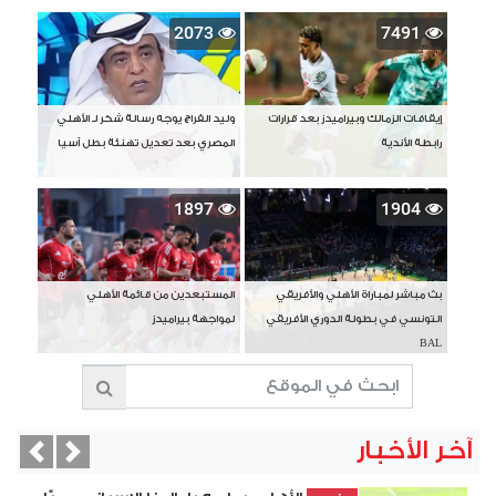
2073
7491
إيقافات الزمالك وبيراميدز بعد قرارات
وليد الفراج يوجه رسالة شكر لـ الأهلي
رابطة الأندية
المصري بعد تعديل تهنئة بطل آسيا
1897
1904
بث مباشر لمباراة الأهلي والأفريقي
المستبعدين من قائمة الأهلي
التونسي في بطولة الدوري الأفريقي
لمواجهة بيراميدز
BAL
آخر الأخبار
vious
Next