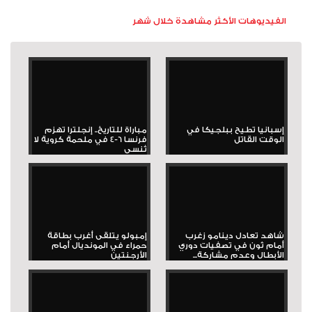
الفيديوهات الأكثر مشاهدة خلال شهر
إسبانيا تطيح ببلجيكا في
مباراة للتاريخ.. إنجلترا تهزم
الوقت القاتل
فرنسا 6-4 في ملحمة كروية لا
تُنسى
شاهد تعادل دينامو زغرب
إمبولو يتلقى أغرب بطاقة
أمام ثون في تصفيات دوري
حمراء في المونديال أمام
الأبطال وعدم مشاركة...
الأرجنتين