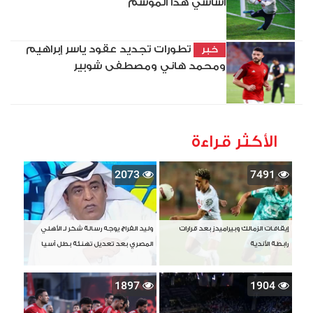
أساسي هذا الموسم
تطورات تجديد عقود ياسر إبراهيم
خبر
ومحمد هاني ومصطفى شوبير
الأكثر قراءة
2073
7491
إيقافات الزمالك وبيراميدز بعد قرارات
وليد الفراج يوجه رسالة شكر لـ الأهلي
رابطة الأندية
المصري بعد تعديل تهنئة بطل آسيا
1897
1904