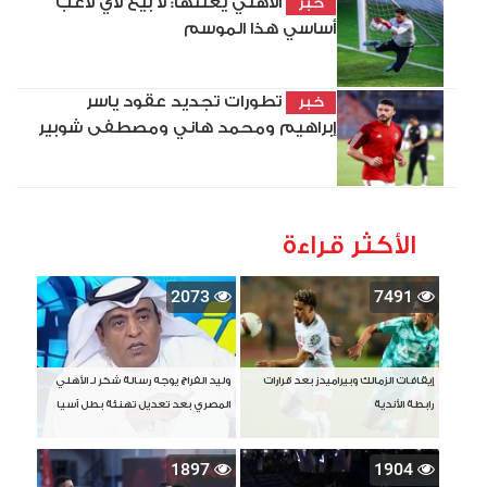
الأهلي يعلنها: لا بيع لأي لاعب
خبر
أساسي هذا الموسم
تطورات تجديد عقود ياسر
خبر
إبراهيم ومحمد هاني ومصطفى شوبير
الأكثر قراءة
2073
7491
إيقافات الزمالك وبيراميدز بعد قرارات
وليد الفراج يوجه رسالة شكر لـ الأهلي
رابطة الأندية
المصري بعد تعديل تهنئة بطل آسيا
1897
1904