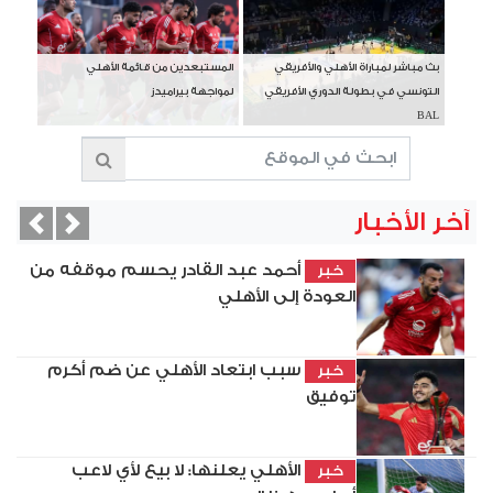
بث مباشر لمباراة الأهلي والأفريقي
المستبعدين من قائمة الأهلي
التونسي في بطولة الدوري الأفريقي
لمواجهة بيراميدز
BAL
آخر الأخبار
vious
Next
أحمد عبد القادر يحسم موقفه من
خبر
العودة إلى الأهلي
سبب ابتعاد الأهلي عن ضم أكرم
خبر
توفيق
الأهلي يعلنها: لا بيع لأي لاعب
خبر