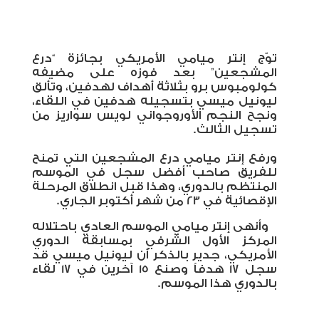
توّج إنتر ميامي الأمريكي بجائزة “درع
المشجعين” بعد فوزه على مضيفه
كولومبوس برو بثلاثة أهداف لهدفين، وتألق
ليونيل ميسي بتسجيله هدفين في اللقاء،
ونجح النجم الأوروجواني لويس سواريز من
تسجيل الثالث
.
ورفع إنتر ميامي درع المشجعين التي تمنح
للفريق صاحب أفضل سجل في الموسم
المنتظم بالدوري، وهذا قبل انطلاق المرحلة
الإقصائية في 23 من شهر أكتوبر الجاري.
وأنهى إنتر ميامي الموسم العادي باحتلاله
المركز الأول الشرفي بمسابقة الدوري
الأمريكي، جدير بالذكر أن ليونيل ميسي قد
سجل 17 هدفاً وصنع 15 آخرين في 17 لقاء
بالدوري هذا الموسم
.