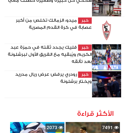
هحكي كل كبيرة وصغيرة حصلت معايا
ميدو: الزمالك تخلص من أكبر
خبر
عصابة في كرة القدم المصرية
فليك يجدد ثقته في حمزة عبد
خبر
الكريم ويُبقيه مع الفريق الأول لبرشلونة
بعد تألقه
رودري يرفض عرض ريال مدريد
خبر
ويختار برشلونة
الأكثر قراءة
2073
7491