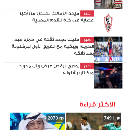
ميدو: الزمالك تخلص من أكبر
خبر
عصابة في كرة القدم المصرية
فليك يجدد ثقته في حمزة عبد
خبر
الكريم ويُبقيه مع الفريق الأول لبرشلونة
بعد تألقه
رودري يرفض عرض ريال مدريد
خبر
ويختار برشلونة
الأكثر قراءة
2073
7491