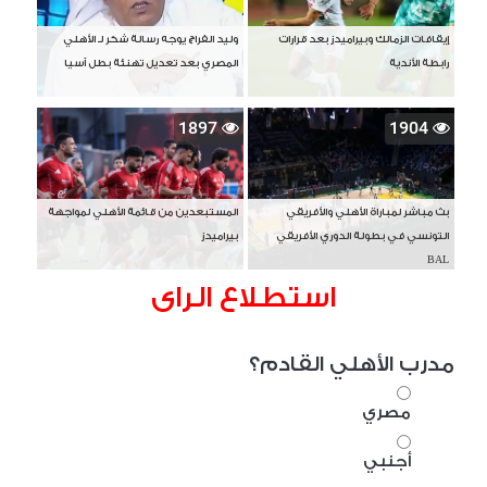
إيقافات الزمالك وبيراميدز بعد قرارات
وليد الفراج يوجه رسالة شكر لـ الأهلي
رابطة الأندية
المصري بعد تعديل تهنئة بطل آسيا
1897
1904
بث مباشر لمباراة الأهلي والأفريقي
المستبعدين من قائمة الأهلي لمواجهة
التونسي في بطولة الدوري الأفريقي
بيراميدز
BAL
استطلاع الراى
مدرب الأهلي القادم؟
مصري
أجنبي