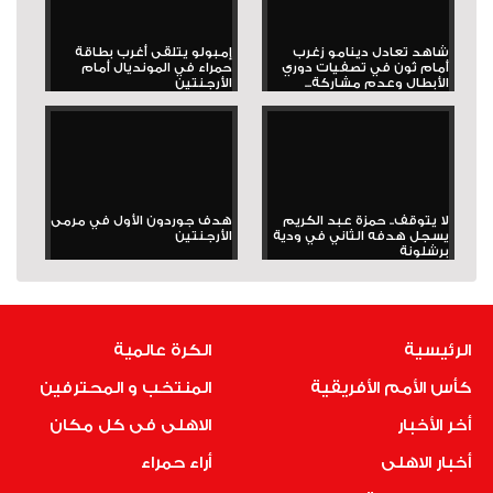
شاهد تعادل دينامو زغرب
إمبولو يتلقى أغرب بطاقة
أمام ثون في تصفيات دوري
حمراء في المونديال أمام
الأبطال وعدم مشاركة...
الأرجنتين
لا يتوقف.. حمزة عبد الكريم
هدف جوردون الأول في مرمى
يسجل هدفه الثاني في ودية
الأرجنتين
برشلونة
الرئيسية
الكرة عالمية
كأس الأمم الأفريقية
المنتخب و المحترفين
أخر الأخبار
الاهلى فى كل مكان
أخبار الاهلى
أراء حمراء