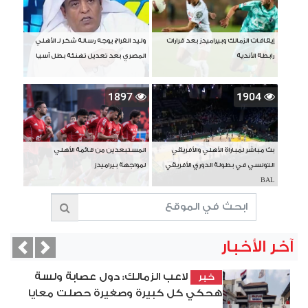
إيقافات الزمالك وبيراميدز بعد قرارات
وليد الفراج يوجه رسالة شكر لـ الأهلي
رابطة الأندية
المصري بعد تعديل تهنئة بطل آسيا
1897
1904
بث مباشر لمباراة الأهلي والأفريقي
المستبعدين من قائمة الأهلي
التونسي في بطولة الدوري الأفريقي
لمواجهة بيراميدز
BAL
آخر الأخبار
vious
Next
لاعب الزمالك: دول عصابة ولسة
خبر
هحكي كل كبيرة وصغيرة حصلت معايا