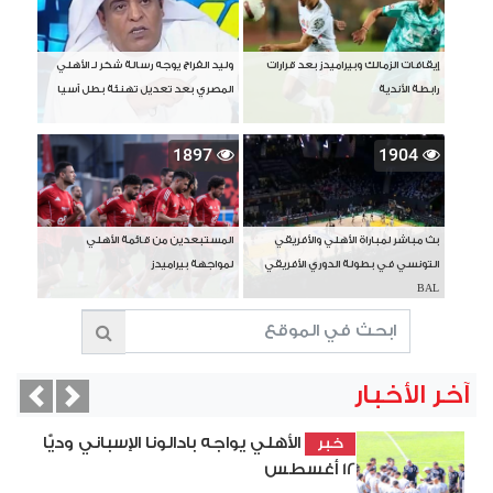
إيقافات الزمالك وبيراميدز بعد قرارات
وليد الفراج يوجه رسالة شكر لـ الأهلي
رابطة الأندية
المصري بعد تعديل تهنئة بطل آسيا
1897
1904
بث مباشر لمباراة الأهلي والأفريقي
المستبعدين من قائمة الأهلي
التونسي في بطولة الدوري الأفريقي
لمواجهة بيراميدز
BAL
آخر الأخبار
vious
Next
الأهلي يواجه بادالونا الإسباني وديًّا
خبر
12 أغسطس