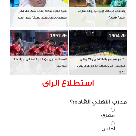
إيقافات الزمالك وبيراميدز بعد قرارات
وليد الفراج يوجه رسالة شكر لـ الأهلي
رابطة الأندية
المصري بعد تعديل تهنئة بطل آسيا
1897
1904
بث مباشر لمباراة الأهلي والأفريقي
المستبعدين من قائمة الأهلي لمواجهة
التونسي في بطولة الدوري الأفريقي
بيراميدز
BAL
استطلاع الراى
مدرب الأهلي القادم؟
مصري
أجنبي