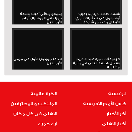
شاهد تعادل دينامو زغرب
إمبولو يتلقى أغرب بطاقة
أمام ثون في تصفيات دوري
حمراء في المونديال أمام
الأبطال وعدم مشاركة...
الأرجنتين
لا يتوقف.. حمزة عبد الكريم
هدف جوردون الأول في مرمى
يسجل هدفه الثاني في ودية
الأرجنتين
برشلونة
الرئيسية
الكرة عالمية
كأس الأمم الأفريقية
المنتخب و المحترفين
أخر الأخبار
الاهلى فى كل مكان
أخبار الاهلى
أراء حمراء