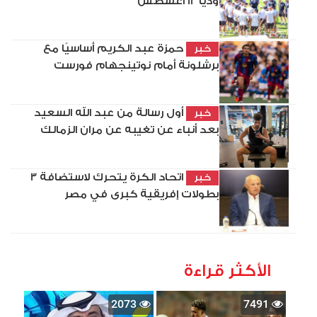
وديًّا 12 أغسطس
حمزة عبد الكريم أساسيًا مع
خبر
برشلونة أمام نوتينجهام فورست
أول رسالة من عبد الله السعيد
خبر
بعد أنباء عن تغيبه عن مران الزمالك
اتحاد الكرة يتحرك لاستضافة 3
خبر
بطولات إفريقية كبرى في مصر
الأكثر قراءة
2073
7491