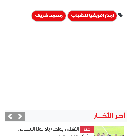
امم افريقيا للشباب
محمد شريف
آخر الأخبار
vious
Next
الأهلي يواجه بادالونا الإسباني
خبر