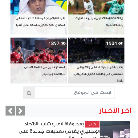
إيقافات الزمالك وبيراميدز بعد قرارات
وليد الفراج يوجه رسالة شكر لـ الأهلي
رابطة الأندية
المصري بعد تعديل تهنئة بطل آسيا
1897
1904
بث مباشر لمباراة الأهلي والأفريقي
المستبعدين من قائمة الأهلي
التونسي في بطولة الدوري الأفريقي
لمواجهة بيراميدز
BAL
آخر الأخبار
vious
Next
بعد وفاة لاعب شاب.. الاتحاد
خبر
الإنجليزي يفرض تعديلات جديدة على