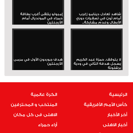
شاهد تعادل دينامو زغرب
إمبولو يتلقى أغرب بطاقة
أمام ثون في تصفيات دوري
حمراء في المونديال أمام
الأبطال وعدم مشاركة...
الأرجنتين
لا يتوقف.. حمزة عبد الكريم
هدف جوردون الأول في مرمى
يسجل هدفه الثاني في ودية
الأرجنتين
برشلونة
الرئيسية
الكرة عالمية
كأس الأمم الأفريقية
المنتخب و المحترفين
أخر الأخبار
الاهلى فى كل مكان
أخبار الاهلى
أراء حمراء