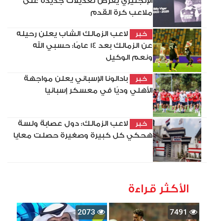
الإنجليزي يفرض تعديلات جديدة على
ملاعب كرة القدم
لاعب الزمالك الشاب يعلن رحيله
خبر
عن الزمالك بعد 14 عامًا: حسبي الله
ونعم الوكيل
بادالونا الإسباني يعلن مواجهة
خبر
الأهلي وديًا في معسكر إسبانيا
لاعب الزمالك: دول عصابة ولسة
خبر
هحكي كل كبيرة وصغيرة حصلت معايا
الأكثر قراءة
2073
7491