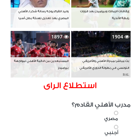
إيقافات الزمالك وبيراميدز بعد قرارات
وليد الفراج يوجه رسالة شكر لـ الأهلي
رابطة الأندية
المصري بعد تعديل تهنئة بطل آسيا
1897
1904
بث مباشر لمباراة الأهلي والأفريقي
المستبعدين من قائمة الأهلي لمواجهة
التونسي في بطولة الدوري الأفريقي
بيراميدز
BAL
استطلاع الراى
مدرب الأهلي القادم؟
مصري
أجنبي