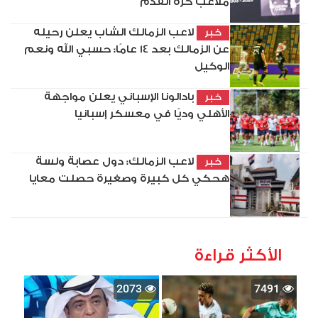
ملاعب كرة القدم
لاعب الزمالك الشاب يعلن رحيله
خبر
عن الزمالك بعد 14 عامًا: حسبي الله ونعم
الوكيل
بادالونا الإسباني يعلن مواجهة
خبر
الأهلي وديًا في معسكر إسبانيا
لاعب الزمالك: دول عصابة ولسة
خبر
هحكي كل كبيرة وصغيرة حصلت معايا
الأكثر قراءة
2073
7491