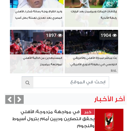
إيقافات الزمالك وبيراميدز بعد قرارات
وليد الفراج يوجه رسالة شكر لـ الأهلي
رابطة الأندية
المصري بعد تعديل تهنئة بطل آسيا
1897
1904
بث مباشر لمباراة الأهلي والأفريقي
المستبعدين من قائمة الأهلي
التونسي في بطولة الدوري الأفريقي
لمواجهة بيراميدز
BAL
آخر الأخبار
vious
Next
في مواجهة مزدوجة: الأهلي
خبر
يحقق انتصارين وديين أمام بترول أسيوط
والنجوم