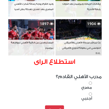
إيقافات الزمالك وبيراميدز بعد قرارات
وليد الفراج يوجه رسالة شكر لـ الأهلي
رابطة الأندية
المصري بعد تعديل تهنئة بطل آسيا
1897
1904
بث مباشر لمباراة الأهلي والأفريقي
المستبعدين من قائمة الأهلي لمواجهة
التونسي في بطولة الدوري الأفريقي
بيراميدز
BAL
استطلاع الراى
مدرب الأهلي القادم؟
مصري
أجنبي