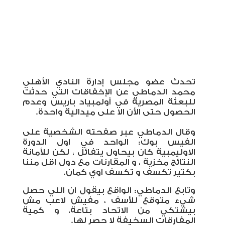
تحدث عضو مجلس إدارة النادي الأهلي
محمد الدماطي عن الإخفاقات التي حدثت
للبعثة المصرية في أولمبياد باريس وعدم
الحصول حتى الأن الا على ميدالية واحدة.
وقال الدماطي عبر صفحته الشخصية على
الفيس بوك: الواحد في اول الدورة
الاوليمبية كان بيحاول يتفائل ، لكن للأمانة
النتائج مخزية ، و المقارنات مع دول اقل مننا
بكتير تكسف و تكسف اوي كمان.
وتابع الدماطي: الواقع بيقول ان اللي حصل
شيء متوقع للأسف ، مفيش لاعب مش
بيشتكي من الاتحاد بتاعة،
و كمية
المفارقات السخيفة لا حصر لها.