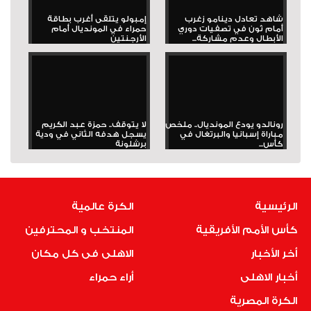
شاهد تعادل دينامو زغرب
إمبولو يتلقى أغرب بطاقة
أمام ثون في تصفيات دوري
حمراء في المونديال أمام
الأبطال وعدم مشاركة...
الأرجنتين
رونالدو يودع المونديال.. ملخص
لا يتوقف.. حمزة عبد الكريم
مباراة إسبانيا والبرتغال في
يسجل هدفه الثاني في ودية
كأس...
برشلونة
الرئيسية
الكرة عالمية
كأس الأمم الأفريقية
المنتخب و المحترفين
أخر الأخبار
الاهلى فى كل مكان
أخبار الاهلى
أراء حمراء
الكرة المصرية