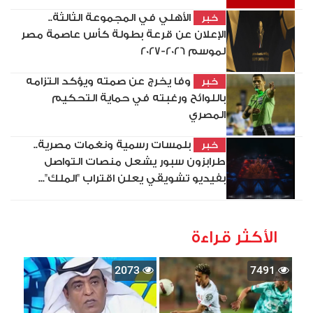
الأهلي في المجموعة الثالثة..
خبر
الإعلان عن قرعة بطولة كأس عاصمة مصر
لموسم 2026-2027
وفا يخرج عن صمته ويؤكد التزامه
خبر
باللوائح ورغبته في حماية التحكيم
المصري
بلمسات رسمية ونغمات مصرية..
خبر
طرابزون سبور يشعل منصات التواصل
بفيديو تشويقي يعلن اقتراب "الملك"...
الأكثر قراءة
2073
7491