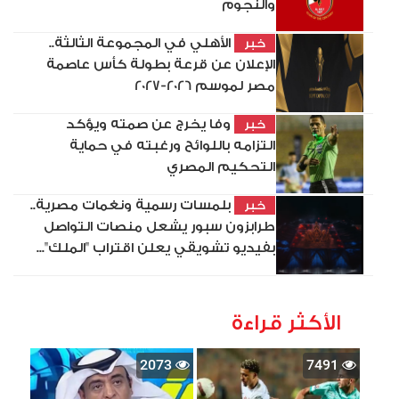
والنجوم
الأهلي في المجموعة الثالثة..
خبر
الإعلان عن قرعة بطولة كأس عاصمة
مصر لموسم 2026-2027
وفا يخرج عن صمته ويؤكد
خبر
التزامه باللوائح ورغبته في حماية
التحكيم المصري
بلمسات رسمية ونغمات مصرية..
خبر
طرابزون سبور يشعل منصات التواصل
بفيديو تشويقي يعلن اقتراب "الملك"...
الأكثر قراءة
2073
7491