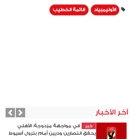
الأوليمبياد
قائمة الخطيب
آخر الأخبار
vious
Next
في مواجهة مزدوجة: الأهلي
خبر
يحقق انتصارين وديين أمام بترول أسيوط