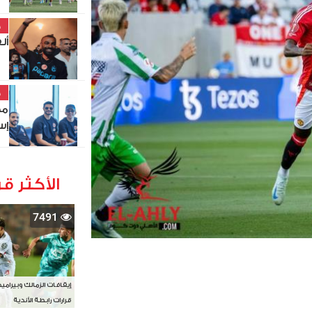
خ
أل
خ
مط
إس
الأكثر قر
7491
إيقافات الزمالك وبيرامي
قرارات رابطة الأندية