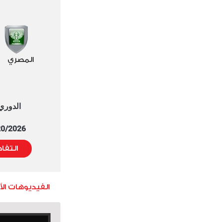
المصري
الدوري العا
5/20/2026 التوقيت 
التفا
الفيديوهات ال