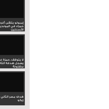
إمبولو يتلقى أغر
حمراء في المونديا
الأرجنتين
لا يتوقف.. حمزة ع
يسجل هدفه الثان
برشلونة
هدف مصر الثاني 
زيكو