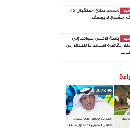
محمد صلاح: استقبال 25
بر
ف مشجع لا يوصف
بعثة الأهلي تتوافد إلى
بر
ار القاهرة استعدادًا للسفر إلى
بانيا
اءة
2073
دز بعد
وليد الفراج يوجه رسالة شكر لـ
الأهلي المصري بعد تعديل تهنئة