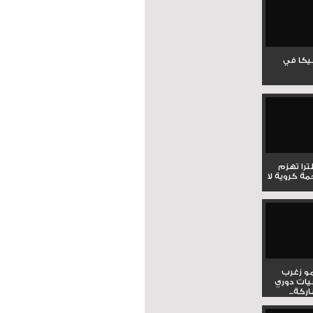
جيكا في
لترا تهزم
ي ملحمة كروية لا
و زغرب
يات دوري
كة...