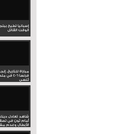
إسبانيا تطيح ببل
الوقت القاتل
مباراة للتاريخ.. إنج
فرنسا 6-4 ف
تُنسى
شاهد تعادل دينام
أمام ثون في تصف
الأبطال وعدم مشار