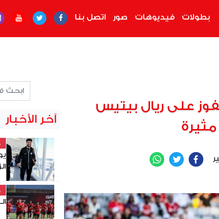
بطولات
فيديوهات
صور
اتصل بنا
فوز على ريال بيتيس
آخر الأخبار
 مثيرة
خ
يو
ير
WhatsApp
Twitter
Facebook
ال
خ
الـ32 بالكونفدرالية