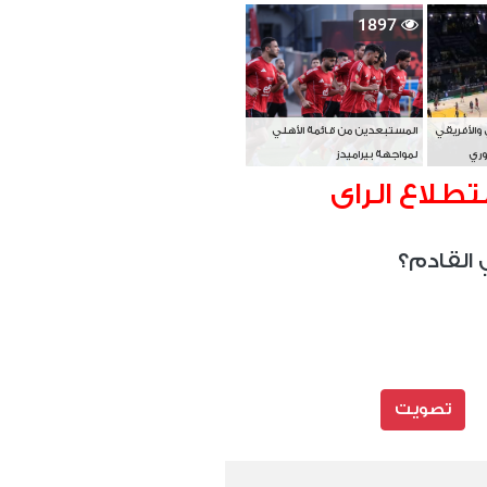
بطل آسيا
1897
 والأفريقي
المستبعدين من قائمة الأهلي
وري
لمواجهة بيراميدز
تطلاع الراى
 القادم؟
تصويت