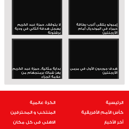
إمبولو يتلقى أغرب بطاقة
لا يتوقف.. حمزة عبد الكريم
حمراء في المونديال أمام
يسجل هدفه الثاني في ودية
الأرجنتين
برشلونة
هدف جوردون الأول في مرمى
بداية مثالية.. حمزة عبد الكريم
الأرجنتين
يهز شباك برمنجهام من
علامة الجزاء
الرئيسية
الكرة عالمية
كأس الأمم الأفريقية
المنتخب و المحترفين
أخر الأخبار
الاهلى فى كل مكان