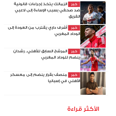
الزمالك يتخذ إجراءات قانونية
خبر
ضد صحفي بسبب الإساءة إلى لاعبي
الفريق
أشرف داري يقترب من العودة إلى
خبر
الوداد المغربي
المرشح السابق للأهلي.. رشدان
خبر
ينضم للوداد المغربي
منصف بقرار ينضم إلى معسكر
خبر
الأهلي في إسبانيا
الأكثر قراءة