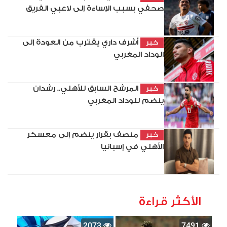
صحفي بسبب الإساءة إلى لاعبي الفريق
أشرف داري يقترب من العودة إلى
خبر
الوداد المغربي
المرشح السابق للأهلي.. رشدان
خبر
ينضم للوداد المغربي
منصف بقرار ينضم إلى معسكر
خبر
الأهلي في إسبانيا
الأكثر قراءة
2073
7491