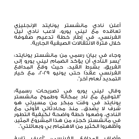
أعلن نادي مانشستر يونايتد الإنجليزي
تعاقده مع ليني يورو، لاعب نادي ليل
الفرنسي، في إطار خطة تدعيم صفوفه
خلال فترة الانتقالات الصيفية الجارية.
وجاء في بيان رسمي من مانشستر يونايتد:
"يسر النادي أن يؤكد انضمام ليني يورو إلى
الفريق، بشرط القيد، حيث وقع المدافع
الفرنسي عقدًا حتى يونيو 2029، مع خيار
التمديد لعام آخر".
وقال ليني يورو في تصريحات رسمية:
"التوقيع مع نادٍ بمكانة وطموح مانشستر
يونايتد في وقت مبكر من مسيرتي هو
شرف لا يصدق.. منذ محادثاتي الأولى مع
النادي، وضعوا خطة واضحة لكيفية التطور
في مانشستر كجزء من هذا المشروع المثير،
وأظهروا الكثير من الاهتمام بي وبعائلتي".
وأضاف المدافع الفرنسي: "أعرف تاريخ