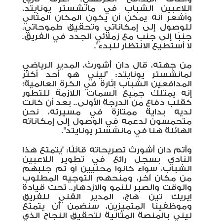
اللاعبين الشباب في مانشستر يونايتد،
وأشعر أنه يمكن أن يكون المكان المثالي
للوصول إلى إمكاناتي وتحقيق طموحاتي،
جنبًا إلى جنب مع زملائي الجدد في الفريق.
لا أستطيع الانتظار للبدء".
من جهته، قال دان أشورث، المدير الرياضي
لمانشستر يونايتد: "ليني هو أحد أكثر
المدافعين الشباب إثارة في الكرة العالمية؛
إنه يمتلك جميع السمات اللازمة للتطور
كقلب دفاع من الدرجة الأولى.. بعد أن كانت
لديه بداية ممتازة في مسيرته، نحن
متحمسون لدعمه في الوصول إلى إمكاناته
الهائلة هنا في مانشستر يونايتد".
وأتم دان أشورث تصريحاته قائلًا: "يتمتع هذا
النادي بسجل رائع في تطوير اللاعبين
الشباب، سواء كانوا محليين أو تم جلبهم
من مكان آخر، ومنحهم التوجيه المطلوب
والوقت والصبر للنمو والازدهار.. تحت قيادة
إيريك تين هاج، المدير الفني للفريق
وموظفينا المتميزين، سنضمن أن يتمتع
ليني بالمنصة المثالية لتحقيق النجاح الذي