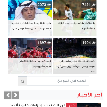
2073
7491
إيقافات الزمالك وبيراميدز بعد قرارات
وليد الفراج يوجه رسالة شكر لـ الأهلي
رابطة الأندية
المصري بعد تعديل تهنئة بطل آسيا
1897
1904
بث مباشر لمباراة الأهلي والأفريقي
المستبعدين من قائمة الأهلي
التونسي في بطولة الدوري الأفريقي
لمواجهة بيراميدز
BAL
آخر الأخبار
vious
Next
الزمالك يتخذ إجراءات قانونية ضد
خبر