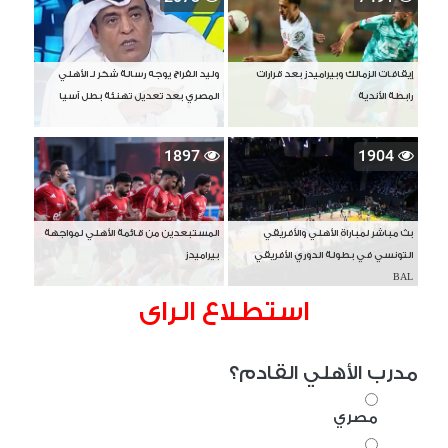
إيقافات الزمالك وبيراميدز بعد قرارات
وليد الفراج يوجه رسالة شكر لـ الأهلي
رابطة الأندية
المصري بعد تعديل تهنئة بطل آسيا
1897
1904
بث مباشر لمباراة الأهلي والأفريقي
المستبعدين من قائمة الأهلي لمواجهة
التونسي في بطولة الدوري الأفريقي
بيراميدز
BAL
استطلاع الراى
مدرب الأهلي القادم؟
مصري