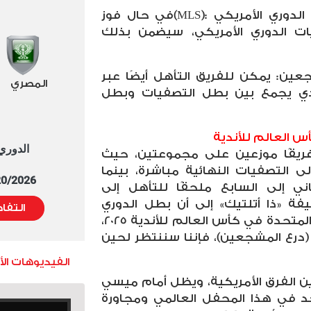
الدوري الأمريكي
(MLS):
في حال فوز
ات الدوري الأمريكي، سيضمن بذلك
عين: يمكن للفريق التأهل أيضًا عبر
المصري
لذي يجمع بين بطل التصفيات وبطل
س العالم للأندية
الدوري العا
لف الدوري الأمريكي من 29 فريقًا موزعين على مجموعتين، حيث
 التصفيات النهائية مباشرة، بينما
5/20/2026 التوقيت 
ي إلى السابع ملحقًا للتأهل إلى
فة «ذا أتلتيك» إلى أن بطل الدوري
التفا
الأمريكي سيكون ممثل الولايات المتحدة في كأس العالم للأندية 2025،
ي (درع المشجعين)، فإننا سننتظر لحين
الفيديوهات ال
ن الفرق الأمريكية، ويظل أمام ميسي
جد في هذا المحفل العالمي ومجاورة