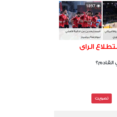
بطل آسيا
1897
 والأفريقي
المستبعدين من قائمة الأهلي
وري
لمواجهة بيراميدز
تطلاع الراى
 القادم؟
تصويت