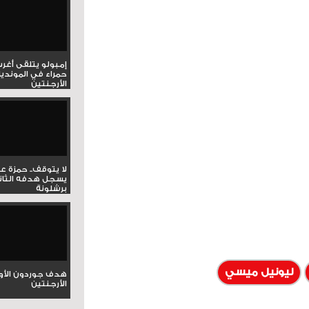
إمبولو يتلقى أغر
حمراء في المونديا
الأرجنتين
لا يتوقف.. حمزة ع
يسجل هدفه الثان
برشلونة
ليونيل ميسي
هدف جوردون الأو
الأرجنتين