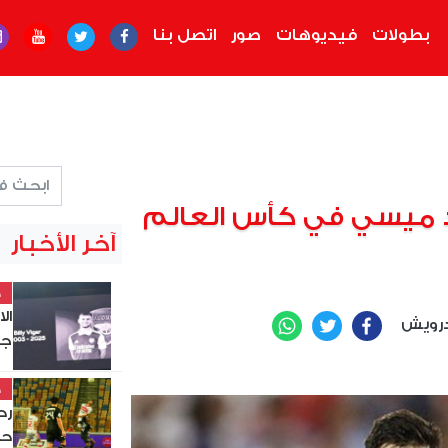
بطولات
فيديوهات
صور
اتصل بنا
 ميسي في كأس العالم
آخر الأخبار
خ
ال
رويش
WhatsApp
Twitter
Facebook
جد
خ
حس