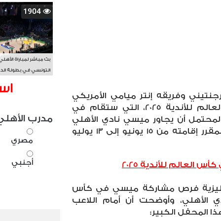
1904
بث مباشر لمباراة الأهلي
التونسي في بطولة الد
الأفريقي BAL
اس
نتيني وفريقه إنتر ميامي الأمريكي
على التواجد في بطولة كأس العالم للأندية 2025، التي ستقام في
مدرب الأهلي
 المحتمل أن يجاور ميسي نادي الأهلي
في هذا الحدث العالمي الكبير المقرر إقامته من 15 يونيو إلى 13 يوليو
مصري
أجنبي
 العالم للأندية 2025
نجليزية فرص مشاركة ميسي في كأس
202، بجوار النادي الأهلي، وأوضحت أن أمام اللاعب
ذا المحفل الكبير
: