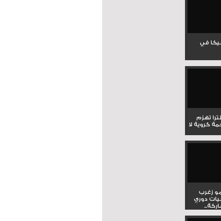
جيكا في
لترا تهزم
ي ملحمة كروية لا
و زغرب
يات دوري
كة...