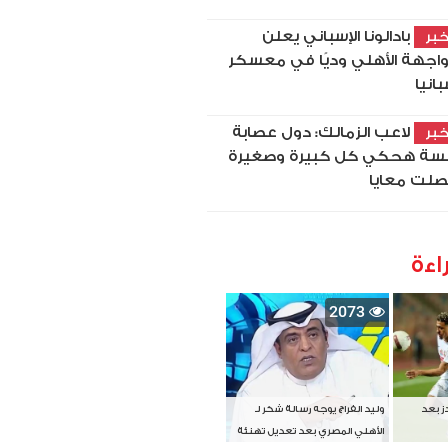
بادالونا الإسباني يعلن
بر
اجهة الأهلي وديًا في معسكر
بانيا
لاعب الزمالك: دول عصابة
بر
سة هحكي كل كبيرة وصغيرة
لت معايا
اءة
2073
دز بعد
وليد الفراج يوجه رسالة شكر لـ
الأهلي المصري بعد تعديل تهنئة