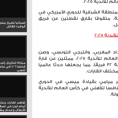
للأندية 2025
.
لمنطقة الشرقية للدوري الأمريكي في
لحالي برصيد 35 نقطة، متفوقًا بفارق نقطتين عن فريق
إسبانيا تطيح ببل
ل
.
الوقت القاتل
ية 2025
اد المغربي، والترجي التونسي، وصن
داونز الجنوب إفريقي في كأس العالم للأندية 2025، ممثلين عن قارة
مباراة للتاريخ.. إنج
إفريقيا. ستقام البطولة بمشاركة 32 فريقًا، مما يجعلها حدثًا عالميًا
فرنسا 6-4 ف
تُنسى
مختلف القارات
.
إنتر ميامي بقيادة ميسي في الدوري
فسًا للأهلي في كأس العالم للأندية
.
شاهد تعادل دينام
أمام ثون في تصف
الأبطال وعدم مشار