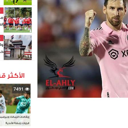
خ
مو
إس
خ
ول
حص
الأكثر قر
7491
إيقافات الزمالك وبيرامي
قرارات رابطة الأندية