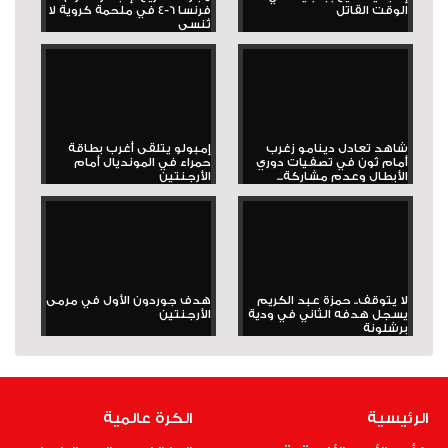
الوقت القاتل
فرنسا 6-4 في ملحمة كروية لا
تُنسى
شاهد تعادل دينامو زغرب
إمبولو يتلقى أغرب بطاقة
أمام ثون في تصفيات دوري
حمراء في المونديال أمام
الأبطال وعدم مشاركة...
الأرجنتين
لا يتوقف.. حمزة عبد الكريم
هدف جوردون الأول في مرمى
يسجل هدفه الثاني في ودية
الأرجنتين
برشلونة
الرئيسية
الكرة عالمية