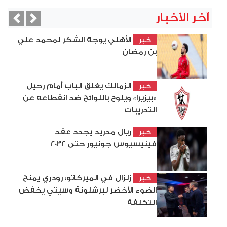
آخر الأخبار
vious
Next
الأهلي يوجه الشكر لمحمد علي
خبر
بن رمضان
الزمالك يغلق الباب أمام رحيل
خبر
«بيزيرا» ويلوح باللوائح ضد انقطاعه عن
التدريبات
ريال مدريد يجدد عقد
خبر
فينيسيوس جونيور حتى 2032
زلزال في الميركاتو: رودري يمنح
خبر
الضوء الأخضر لبرشلونة وسيتي يخفض
التكلفة