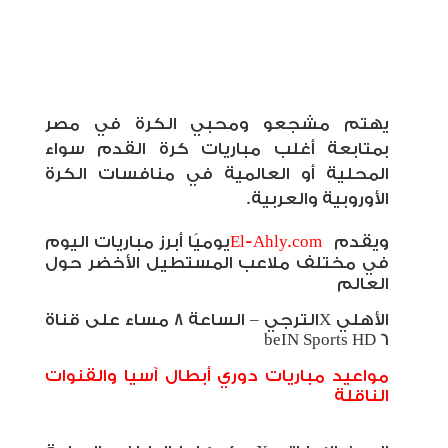
يهتم مشجعو ومحبي الكرة في مصر
بمتابعة أغلب مباريات كرة القدم سواء
المحلية أو العالمية في منافسات الكرة
الأوروبية والعربية
.
ويقدم
El-Ahly.com
يوميًا أبرز مباريات اليوم
في مختلف ملاعب المستطيل الأخضر حول
العالم
الأهلي
X
الترجي – الساعة 8 مساء على قناة
beIN Sports HD 6
مواعيد مباريات دوري أبطال آسيا والقنوات
الناقلة