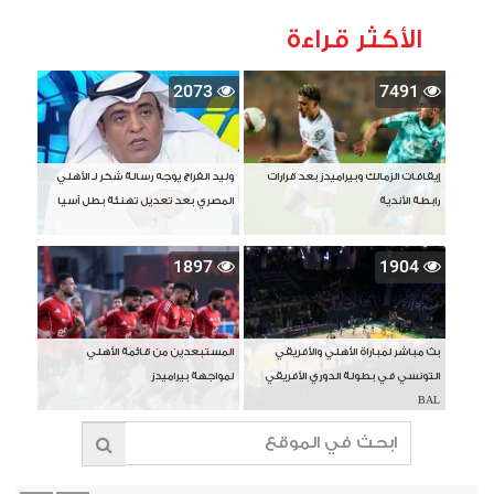
الأكثر قراءة
2073
7491
إيقافات الزمالك وبيراميدز بعد قرارات
وليد الفراج يوجه رسالة شكر لـ الأهلي
رابطة الأندية
المصري بعد تعديل تهنئة بطل آسيا
1897
1904
بث مباشر لمباراة الأهلي والأفريقي
المستبعدين من قائمة الأهلي
التونسي في بطولة الدوري الأفريقي
لمواجهة بيراميدز
BAL