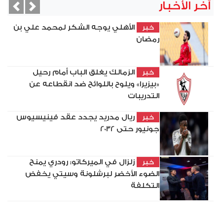
آخر الأخبار
vious
Next
الأهلي يوجه الشكر لمحمد علي بن
خبر
رمضان
الزمالك يغلق الباب أمام رحيل
خبر
«بيزيرا» ويلوح باللوائح ضد انقطاعه عن
التدريبات
ريال مدريد يجدد عقد فينيسيوس
خبر
جونيور حتى 2032
زلزال في الميركاتو: رودري يمنح
خبر
الضوء الأخضر لبرشلونة وسيتي يخفض
التكلفة