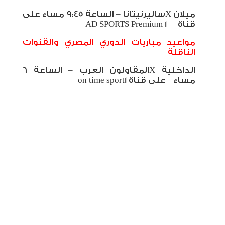
ميلان
X
ساليرنيتانا – الساعة 9:45 مساء على
قناة
AD SPORTS Premium 1
مواعيد مباريات الدوري المصري والقنوات
الناقلة
الداخلية
X
المقاولون العرب – الساعة 6
مساء على قناة 1
on time sport