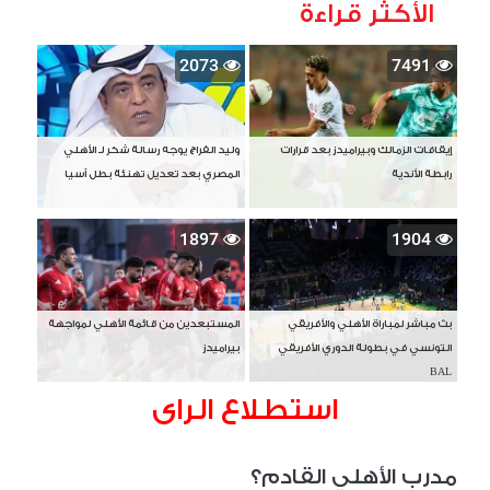
الأكثر قراءة
2073
7491
إيقافات الزمالك وبيراميدز بعد قرارات
وليد الفراج يوجه رسالة شكر لـ الأهلي
رابطة الأندية
المصري بعد تعديل تهنئة بطل آسيا
1897
1904
بث مباشر لمباراة الأهلي والأفريقي
المستبعدين من قائمة الأهلي لمواجهة
التونسي في بطولة الدوري الأفريقي
بيراميدز
BAL
استطلاع الراى
مدرب الأهلي القادم؟