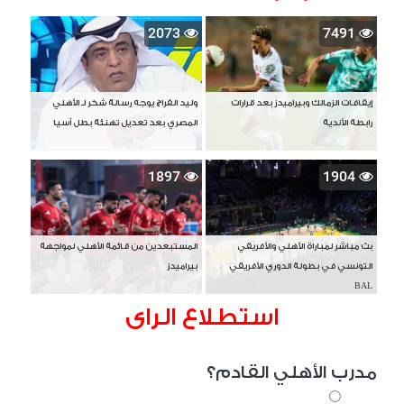
2073
7491
إيقافات الزمالك وبيراميدز بعد قرارات
وليد الفراج يوجه رسالة شكر لـ الأهلي
رابطة الأندية
المصري بعد تعديل تهنئة بطل آسيا
1897
1904
بث مباشر لمباراة الأهلي والأفريقي
المستبعدين من قائمة الأهلي لمواجهة
التونسي في بطولة الدوري الأفريقي
بيراميدز
BAL
استطلاع الراى
مدرب الأهلي القادم؟