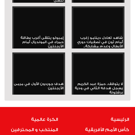
تُنسى
شاهد تعادل دينامو زغرب
إمبولو يتلقى أغرب بطاقة
أمام ثون في تصفيات دوري
حمراء في المونديال أمام
الأبطال وعدم مشاركة...
الأرجنتين
لا يتوقف.. حمزة عبد الكريم
هدف جوردون الأول في مرمى
يسجل هدفه الثاني في ودية
الأرجنتين
برشلونة
الرئيسية
الكرة عالمية
كأس الأمم الأفريقية
المنتخب و المحترفين