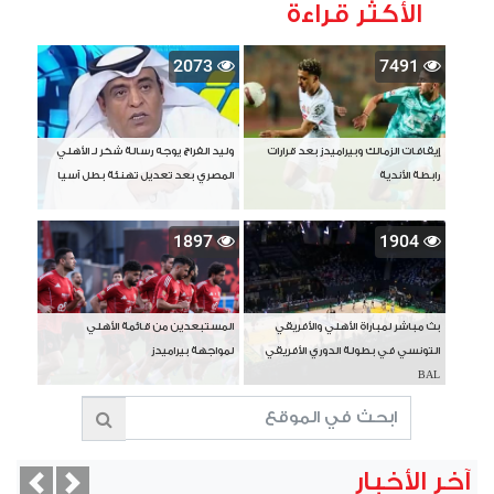
الأكثر قراءة
2073
7491
إيقافات الزمالك وبيراميدز بعد قرارات
وليد الفراج يوجه رسالة شكر لـ الأهلي
رابطة الأندية
المصري بعد تعديل تهنئة بطل آسيا
1897
1904
بث مباشر لمباراة الأهلي والأفريقي
المستبعدين من قائمة الأهلي
التونسي في بطولة الدوري الأفريقي
لمواجهة بيراميدز
BAL
آخر الأخبار