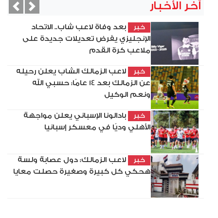
آخر الأخبار
vious
Next
بعد وفاة لاعب شاب.. الاتحاد
خبر
الإنجليزي يفرض تعديلات جديدة على
ملاعب كرة القدم
لاعب الزمالك الشاب يعلن رحيله
خبر
عن الزمالك بعد 14 عامًا: حسبي الله
ونعم الوكيل
بادالونا الإسباني يعلن مواجهة
خبر
الأهلي وديًا في معسكر إسبانيا
لاعب الزمالك: دول عصابة ولسة
خبر
هحكي كل كبيرة وصغيرة حصلت معايا