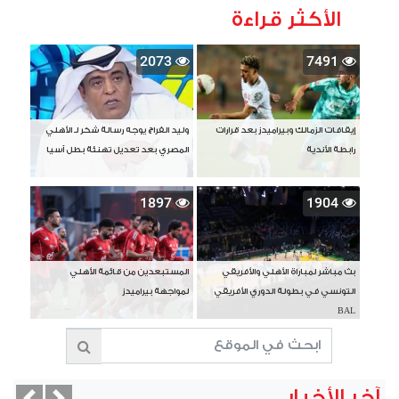
الأكثر قراءة
2073
7491
إيقافات الزمالك وبيراميدز بعد قرارات
وليد الفراج يوجه رسالة شكر لـ الأهلي
رابطة الأندية
المصري بعد تعديل تهنئة بطل آسيا
1897
1904
بث مباشر لمباراة الأهلي والأفريقي
المستبعدين من قائمة الأهلي
التونسي في بطولة الدوري الأفريقي
لمواجهة بيراميدز
BAL
آخر الأخبار