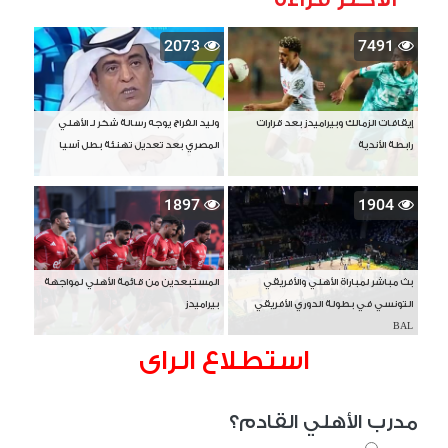
2073
7491
إيقافات الزمالك وبيراميدز بعد قرارات
وليد الفراج يوجه رسالة شكر لـ الأهلي
رابطة الأندية
المصري بعد تعديل تهنئة بطل آسيا
1897
1904
بث مباشر لمباراة الأهلي والأفريقي
المستبعدين من قائمة الأهلي لمواجهة
التونسي في بطولة الدوري الأفريقي
بيراميدز
BAL
استطلاع الراى
مدرب الأهلي القادم؟