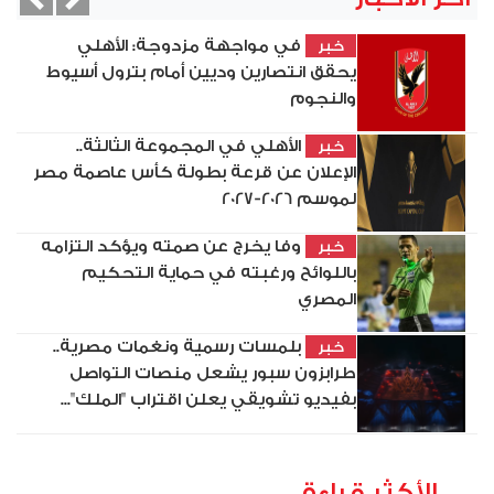
vious
Next
في مواجهة مزدوجة: الأهلي
خبر
يحقق انتصارين وديين أمام بترول أسيوط
والنجوم
الأهلي في المجموعة الثالثة..
خبر
الإعلان عن قرعة بطولة كأس عاصمة مصر
لموسم 2026-2027
وفا يخرج عن صمته ويؤكد التزامه
خبر
باللوائح ورغبته في حماية التحكيم
المصري
بلمسات رسمية ونغمات مصرية..
خبر
طرابزون سبور يشعل منصات التواصل
بفيديو تشويقي يعلن اقتراب "الملك"...
الأكثر قراءة