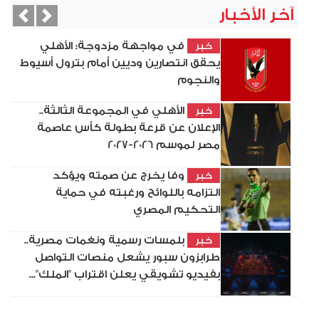
آخر الأخبار
vious
Next
في مواجهة مزدوجة: الأهلي
خبر
يحقق انتصارين وديين أمام بترول أسيوط
والنجوم
الأهلي في المجموعة الثالثة..
خبر
الإعلان عن قرعة بطولة كأس عاصمة
مصر لموسم 2026-2027
وفا يخرج عن صمته ويؤكد
خبر
التزامه باللوائح ورغبته في حماية
التحكيم المصري
بلمسات رسمية ونغمات مصرية..
خبر
طرابزون سبور يشعل منصات التواصل
بفيديو تشويقي يعلن اقتراب "الملك"...