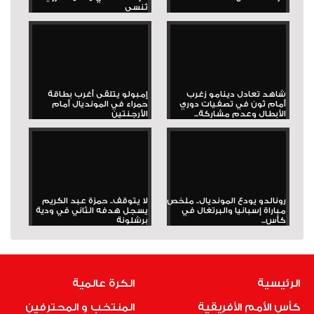
تُنسى
شاهد تعادل دينامو زغرب
إمبولو يتلقى أغرب بطاقة
أمام ثون في تصفيات دوري
حمراء في المونديال أمام
الأبطال وعدم مشاركة...
الأرجنتين
رونالدو يودع المونديال.. ملخص
لا يتوقف.. حمزة عبد الكريم
مباراة إسبانيا والبرتغال في
يسجل هدفه الثاني في ودية
كأس...
برشلونة
الرئيسية
الكرة عالمية
كأس الأمم الأفريقية
المنتخب و المحترفين