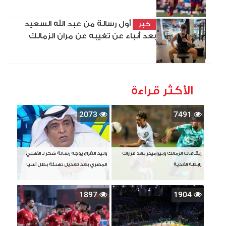
أول رسالة من عبد الله السعيد
خبر
بعد أنباء عن تغيبه عن مران الزمالك
الأكثر قراءة
2073
7491
إيقافات الزمالك وبيراميدز بعد قرارات
وليد الفراج يوجه رسالة شكر لـ الأهلي
رابطة الأندية
المصري بعد تعديل تهنئة بطل آسيا
1897
1904