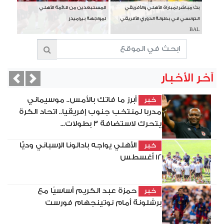
بث مباشر لمباراة الأهلي والأفريقي
المستبعدين من قائمة الأهلي
التونسي في بطولة الدوري الأفريقي
لمواجهة بيراميدز
BAL
آخر الأخبار
vious
Next
أبرز ما فاتك بالأمس.. موسيماني
خبر
مدربا لمنتخب جنوب إفريقيا.. اتحاد الكرة
يتحرك لاستضافة 3 بطولات...
الأهلي يواجه بادالونا الإسباني وديًّا
خبر
12 أغسطس
حمزة عبد الكريم أساسيًا مع
خبر
برشلونة أمام نوتينجهام فورست