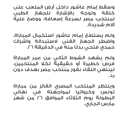
وسقط إمام عاشور داخل أرض الملعب على
كتفه وتوجه بالإشارة للجهاز الطبي
لمنتخب مصر لسرعة إسعافه، ووضح عليه
آلام شديدة.
ولم يستطع إمام عاشور استكمال المباراة،
واضطر الجهاز الفني لاستبداله واشراك
حمدي فتحي بدلًا منه في الدقيقة 26.
ولم يشهد الشوط الثاني من عمر المباراة
فرص خطيرة أو حقيقية لكلا المنتخبين،
لينتهي اللقاء بفوز منتخب مصر بهدف دون
رد.
وينتظر المنتخب المصري الفائز من مباراة
تونس وكرواتيا لمواجهته في نهائي
البطولة يوم الثلاثاء الموافق 26 من شهر
مارس الجاري.