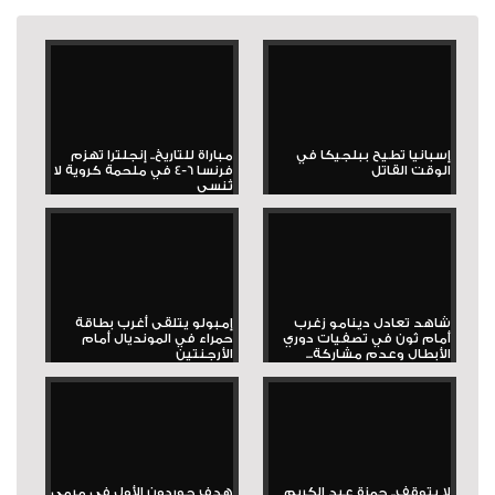
إسبانيا تطيح ببلجيكا في
مباراة للتاريخ.. إنجلترا تهزم
الوقت القاتل
فرنسا 6-4 في ملحمة كروية لا
تُنسى
شاهد تعادل دينامو زغرب
إمبولو يتلقى أغرب بطاقة
أمام ثون في تصفيات دوري
حمراء في المونديال أمام
الأبطال وعدم مشاركة...
الأرجنتين
لا يتوقف.. حمزة عبد الكريم
هدف جوردون الأول في مرمى