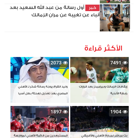
أول رسالة من عبد الله السعيد بعد
خبر
أنباء عن تغيبه عن مران الزمالك
الأكثر قراءة
2073
7491
إيقافات الزمالك وبيراميدز بعد قرارات
وليد الفراج يوجه رسالة شكر لـ الأهلي
رابطة الأندية
المصري بعد تعديل تهنئة بطل آسيا
1897
1904
بث مباشر لمباراة الأهلي والأفريقي
المستبعدين من قائمة الأهلي لمواجهة