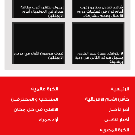
شاهد تعادل دينامو زغرب
إمبولو يتلقى أغرب بطاقة
أمام ثون في تصفيات دوري
حمراء في المونديال أمام
الأبطال وعدم مشاركة...
الأرجنتين
لا يتوقف.. حمزة عبد الكريم
هدف جوردون الأول في مرمى
يسجل هدفه الثاني في ودية
الأرجنتين
برشلونة
الرئيسية
الكرة عالمية
كأس الأمم الأفريقية
المنتخب و المحترفين
أخر الأخبار
الاهلى فى كل مكان
أخبار الاهلى
أراء حمراء
الكرة المصرية