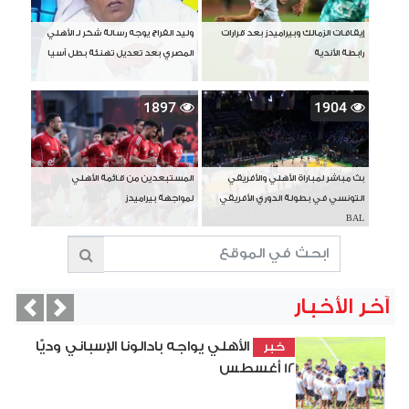
إيقافات الزمالك وبيراميدز بعد قرارات
وليد الفراج يوجه رسالة شكر لـ الأهلي
رابطة الأندية
المصري بعد تعديل تهنئة بطل آسيا
1897
1904
بث مباشر لمباراة الأهلي والأفريقي
المستبعدين من قائمة الأهلي
التونسي في بطولة الدوري الأفريقي
لمواجهة بيراميدز
BAL
آخر الأخبار
vious
Next
الأهلي يواجه بادالونا الإسباني وديًّا
خبر
12 أغسطس