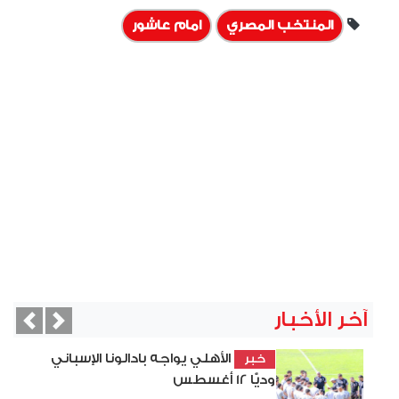
المنتخب المصري
امام عاشور
آخر الأخبار
vious
Next
الأهلي يواجه بادالونا الإسباني
خبر
وديًّا 12 أغسطس