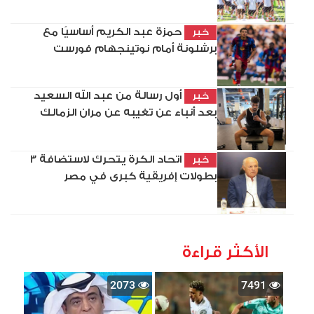
حمزة عبد الكريم أساسيًا مع
خبر
برشلونة أمام نوتينجهام فورست
أول رسالة من عبد الله السعيد
خبر
بعد أنباء عن تغيبه عن مران الزمالك
اتحاد الكرة يتحرك لاستضافة 3
خبر
بطولات إفريقية كبرى في مصر
الأكثر قراءة
2073
7491