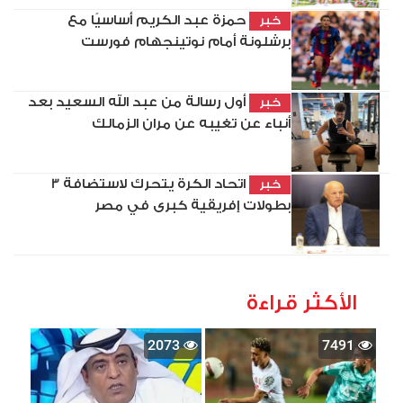
حمزة عبد الكريم أساسيًا مع
خبر
برشلونة أمام نوتينجهام فورست
أول رسالة من عبد الله السعيد بعد
خبر
أنباء عن تغيبه عن مران الزمالك
اتحاد الكرة يتحرك لاستضافة 3
خبر
بطولات إفريقية كبرى في مصر
الأكثر قراءة
2073
7491