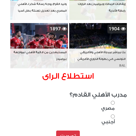
إيقافات الزمالك وبيراميدز بعد قرارات
وليد الفراج يوجه رسالة شكر لـ الأهلي
رابطة الأندية
المصري بعد تعديل تهنئة بطل آسيا
1897
1904
بث مباشر لمباراة الأهلي والأفريقي
المستبعدين من قائمة الأهلي لمواجهة
التونسي في بطولة الدوري الأفريقي
بيراميدز
BAL
استطلاع الراى
مدرب الأهلي القادم؟
مصري
أجنبي