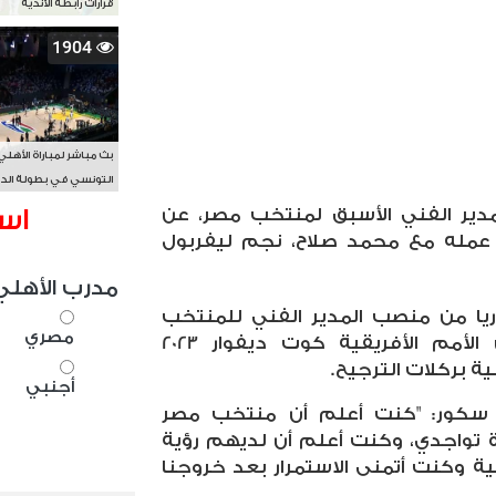
قرارات رابطة الأندية
1904
بث مباشر لمباراة الأهلي
التونسي في بطولة الد
الأفريقي BAL
اس
لمدير الفني الأسبق لمنتخب مصر، عن
 عمله مع محمد صلاح، نجم ليفربول
مدرب الأهلي
ريا من منصب المدير الفني للمنتخب
مصري
الوطني، بعد الخروج من كأس الأمم الأفريقية كوت ديفوار 2023
ة بركلات الترجيح.
أجنبي
 سكور: "كنت أعلم أن منتخب مصر
تواجدي، وكنت أعلم أن لديهم رؤية
ية وكنت أتمنى الاستمرار بعد خروجنا