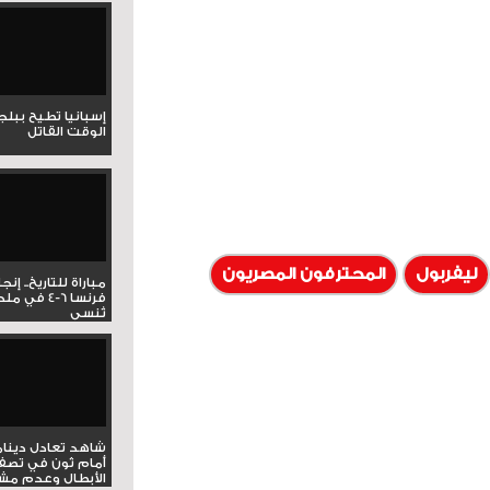
إسبانيا تطيح ببل
الوقت القاتل
ليفربول
المحترفون المصريون
مباراة للتاريخ.. إنج
فرنسا 6-4 ف
تُنسى
شاهد تعادل دينام
أمام ثون في تصف
الأبطال وعدم مشار