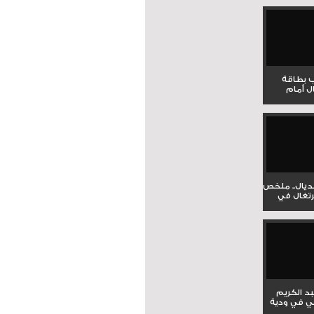
ب بطاقة
ل أمام
نديال.. ملخص
برتغال في
بد الكريم
ي في ودية