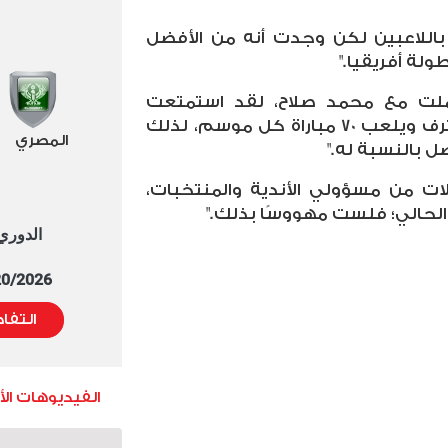
باللاعبين لكن وجدت أنه من الأفضل
ولة أفريقيا."
عملت مع محمد صلاح، لقد استمتعت
بالعمل معه؛ فهو متواضع ومحترف ويلعب 70 مباراة كل موسم، لذلك
المصري
ل بالنسبة له."
لات من مسؤولي الأندية والمنتخبات،
الحالي؛ فلست مهووسًا بذلك."
الدوري العا
5/20/2026 التوقيت 
التفا
الفيديوهات ال