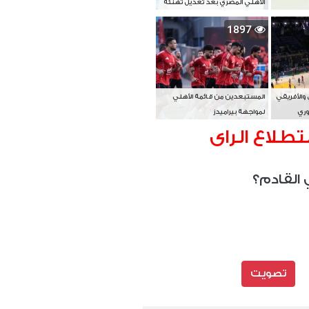
الأهلي المصري بعد تعديل تهنئة
بطل آسيا
1897
 والأفريقي
المستبعدين من قائمة الأهلي
وري
لمواجهة بيراميدز
تطلاع الراى
 القادم؟
تصويت