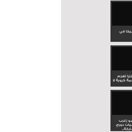
جيكا في
لترا تهزم
ي ملحمة كروية لا
و زغرب
يات دوري
كة...