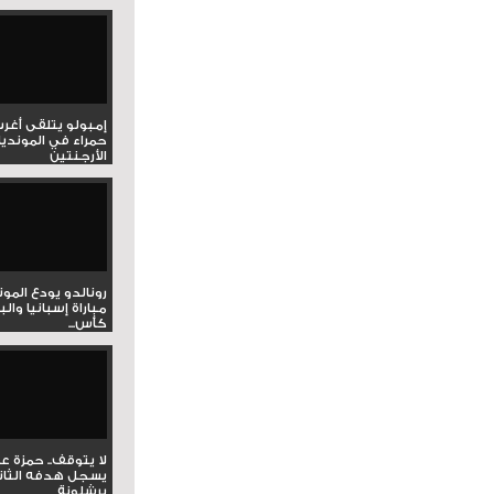
إمبولو يتلقى أغر
حمراء في المونديا
الأرجنتين
رونالدو يودع المو
مباراة إسبانيا وال
كأس...
لا يتوقف.. حمزة ع
يسجل هدفه الثان
برشلونة