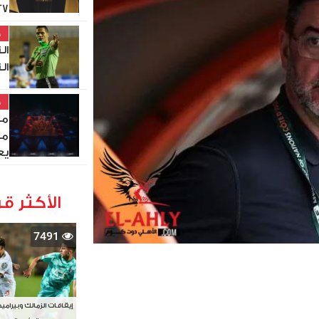
27
خ
ال
ال
خ
مص
من
يع
الأكثر قر
7491
إيقافات الزمالك وبيرامي