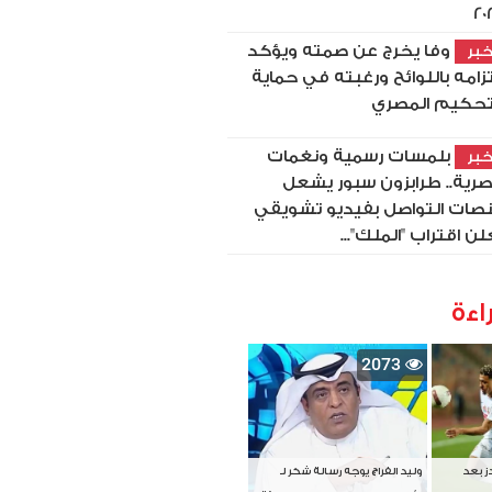
20
وفا يخرج عن صمته ويؤكد
بر
تزامه باللوائح ورغبته في حماية
تحكيم المصري
بلمسات رسمية ونغمات
بر
رية.. طرابزون سبور يشعل
صات التواصل بفيديو تشويقي
لن اقتراب "الملك"...
اءة
2073
دز بعد
وليد الفراج يوجه رسالة شكر لـ