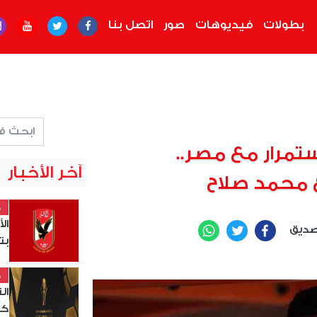
بطولات
فيديوهات
صور
اتصل بنا
ستمرار مع مصر..
آخر الأخبار
 محمد صلاح
خ
ال
صديق
WhatsApp
Twitter
Facebook
بت
خ
ال