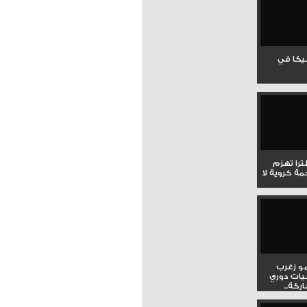
جيكا في
لترا تهزم
ي ملحمة كروية لا
و زغرب
يات دوري
كة...