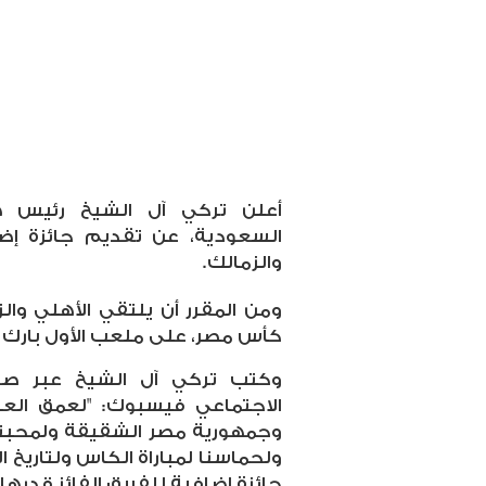
أعلن تركي آل الشيخ رئيس هي
السعودية، عن تقديم جائزة إ
والزمالك.
كأس مصر، على ملعب الأول بارك ب
وكتب تركي آل الشيخ عبر صف
الاجتماعي فيسبوك: "
لعمق العل
وجمهورية مصر الشقيقة ولمحبتنا و
ولحماسنا لمباراة الكاس ولتاريخ 
جائزة إضافية للفريق الفائز قدرها ٥٠٠ ألف دولار".