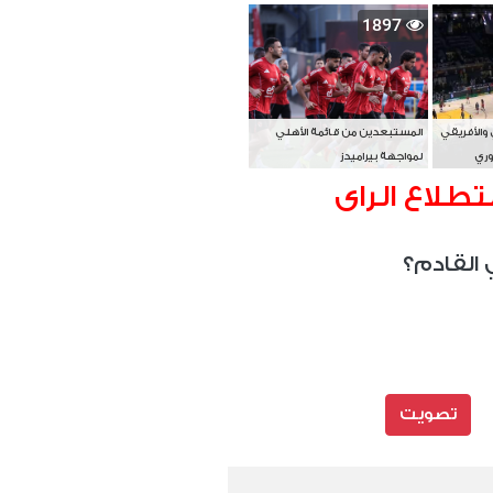
بطل آسيا
1897
 والأفريقي
المستبعدين من قائمة الأهلي
وري
لمواجهة بيراميدز
تطلاع الراى
 القادم؟
تصويت