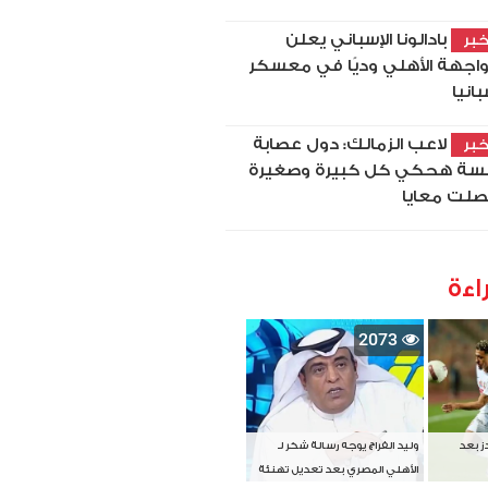
بادالونا الإسباني يعلن
بر
اجهة الأهلي وديًا في معسكر
بانيا
لاعب الزمالك: دول عصابة
بر
سة هحكي كل كبيرة وصغيرة
لت معايا
اءة
2073
دز بعد
وليد الفراج يوجه رسالة شكر لـ
الأهلي المصري بعد تعديل تهنئة