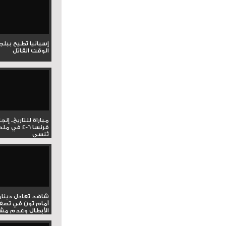
إسبانيا تطيح ببل
الوقت القاتل
مباراة للتاريخ.. إنج
فرنسا 6-4 ف
تُنسى
شاهد تعادل دينام
أمام ثون في تصف
الأبطال وعدم مشار