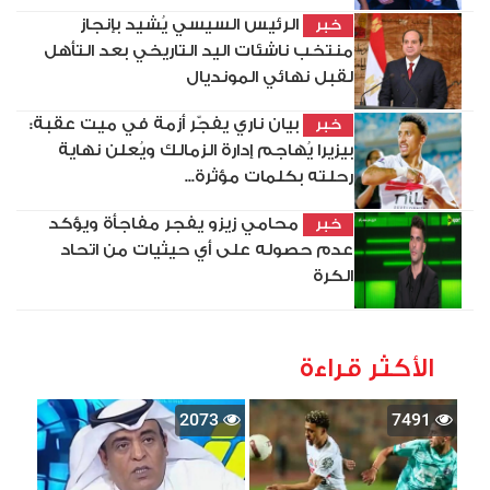
الرئيس السيسي يُشيد بإنجاز
خبر
منتخب ناشئات اليد التاريخي بعد التأهل
لقبل نهائي المونديال
بيان ناري يفجّر أزمة في ميت عقبة:
خبر
بيزيرا يُهاجم إدارة الزمالك ويُعلن نهاية
رحلته بكلمات مؤثرة...
محامي زيزو يفجر مفاجأة ويؤكد
خبر
عدم حصوله على أي حيثيات من اتحاد
الكرة
الأكثر قراءة
2073
7491