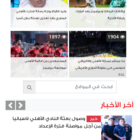
إيقافات الزمالك وبيراميدز بعد قرارات
وليد الفراج يوجه رسالة شكر لـ الأهلي
رابطة الأندية
المصري بعد تعديل تهنئة بطل آسيا
1897
1904
بث مباشر لمباراة الأهلي والأفريقي
المستبعدين من قائمة الأهلي
التونسي في بطولة الدوري الأفريقي
لمواجهة بيراميدز
BAL
آخر الأخبار
vious
Next
وصول بعثة النادي الأهلي لاسبانيا
خبر
من أجل مواصلة فترة الإعداد