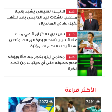
الرئيس السيسي يُشيد بإنجاز
خبر
منتخب ناشئات اليد التاريخي بعد التأهل
لقبل نهائي المونديال
بيان ناري يفجّر أزمة في ميت
خبر
عقبة: بيزيرا يُهاجم إدارة الزمالك ويُعلن
نهاية رحلته بكلمات مؤثرة...
محامي زيزو يفجر مفاجأة ويؤكد
خبر
عدم حصوله على أي حيثيات من اتحاد
الكرة
الأكثر قراءة
2073
7491