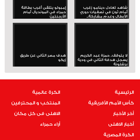
شاهد تعادل دينامو زغرب
إمبولو يتلقى أغرب بطاقة
أمام ثون في تصفيات دوري
حمراء في المونديال أمام
الأبطال وعدم مشاركة...
الأرجنتين
لا يتوقف.. حمزة عبد الكريم
هدف مصر الثاني عن طريق
يسجل هدفه الثاني في ودية
زيكو
برشلونة
الرئيسية
الكرة عالمية
كأس الأمم الأفريقية
المنتخب و المحترفين
أخر الأخبار
الاهلى فى كل مكان
أخبار الاهلى
أراء حمراء
الكرة المصرية