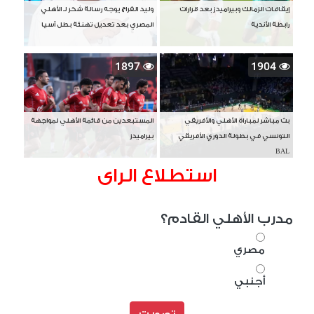
إيقافات الزمالك وبيراميدز بعد قرارات
وليد الفراج يوجه رسالة شكر لـ الأهلي
رابطة الأندية
المصري بعد تعديل تهنئة بطل آسيا
1897
1904
بث مباشر لمباراة الأهلي والأفريقي
المستبعدين من قائمة الأهلي لمواجهة
التونسي في بطولة الدوري الأفريقي
بيراميدز
BAL
استطلاع الراى
مدرب الأهلي القادم؟
مصري
أجنبي