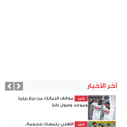
آخر الأخبار
vious
Next
موقف الزمالك من بيع بيزيرا
خبر
وموعد وصول بانزا
الأهلي يتمسك بنجومه..
خبر