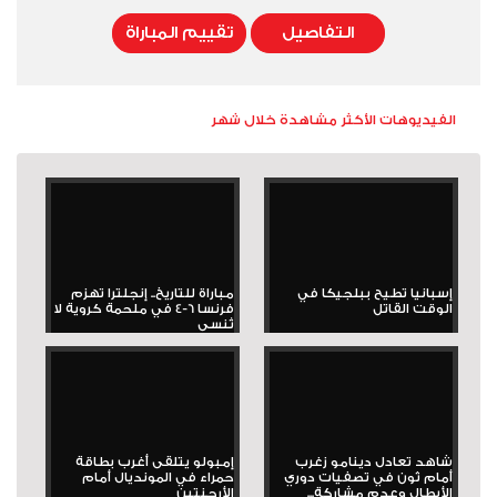
التفاصيل
تقييم المباراة
الفيديوهات الأكثر مشاهدة خلال شهر
إسبانيا تطيح ببلجيكا في
مباراة للتاريخ.. إنجلترا تهزم
الوقت القاتل
فرنسا 6-4 في ملحمة كروية لا
تُنسى
شاهد تعادل دينامو زغرب
إمبولو يتلقى أغرب بطاقة
أمام ثون في تصفيات دوري
حمراء في المونديال أمام
الأبطال وعدم مشاركة...
الأرجنتين