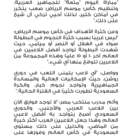
"مباراة اليوم "متعة" للجماهير العربية،
وتنظيم كأس موسم الرياض صعب يتكرر
في أماكن كتير، لذلك أحيي تركي آل شيخ
على ذلك."
وعن كثرة الأهداف في كأس موسم الرياض:
"ليس غريبًا بسبب كثرة النجوم في البطولة
سواء في الهلال أو النصر أو ميامي، حيث
شهدت البطولة تواجد أفضل اللاعبين في
العالم آخر 10 أو 15 عامًا وهذه المجموعة من
اللاعبين تتوقع منها أي شيء."
وواصل: "أي لاعب يتمنى اللعب في دوري
روشن، حيث الإمكانيات العالية والمساندة
الجماهيرية وتواجد نجوم كبار، والكرة
السعودية تطورت كثيرًا في الفترة الحالية."
وأتم مدرب منتخب مصر: "لا توجد فوارق الآن
بين اللاعب العربي والأجنبي، والدوري
السعودي أصبح يتواجد به أفضل لاعبي
العالم وهذا جعل اللاعبين العرب أكثر خبرة
من الماضي، والدليل على ذلك مستوى
السعودية في كأس العالم وفوزها على