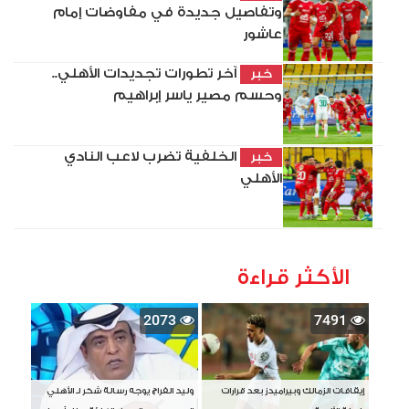
وتفاصيل جديدة في مفاوضات إمام
عاشور
آخر تطورات تجديدات الأهلي..
خبر
وحسم مصير ياسر إبراهيم
الخلفية تضرب لاعب النادي
خبر
الأهلي
الأكثر قراءة
2073
7491
إيقافات الزمالك وبيراميدز بعد قرارات
وليد الفراج يوجه رسالة شكر لـ الأهلي