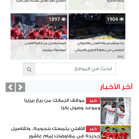
رابطة الأندية
المصري بعد تعديل تهنئة بطل آسيا
1897
1904
بث مباشر لمباراة الأهلي والأفريقي
المستبعدين من قائمة الأهلي
التونسي في بطولة الدوري الأفريقي
لمواجهة بيراميدز
BAL
آخر الأخبار
vious
Next
موقف الزمالك من بيع بيزيرا
خبر
وموعد وصول بانزا
الأهلي يتمسك بنجومه.. وتفاصيل
خبر
جديدة في مفاوضات إمام عاشور