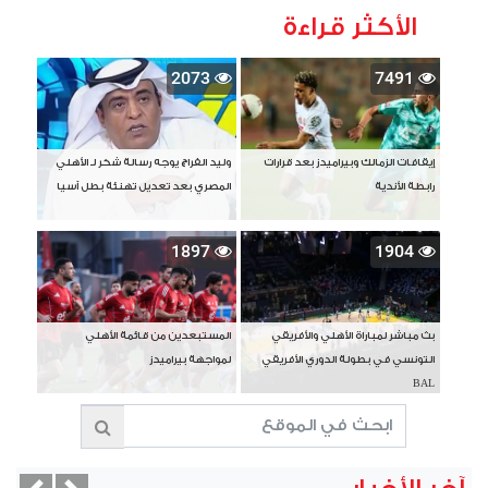
الأكثر قراءة
2073
7491
إيقافات الزمالك وبيراميدز بعد قرارات
وليد الفراج يوجه رسالة شكر لـ الأهلي
رابطة الأندية
المصري بعد تعديل تهنئة بطل آسيا
1897
1904
بث مباشر لمباراة الأهلي والأفريقي
المستبعدين من قائمة الأهلي
التونسي في بطولة الدوري الأفريقي
لمواجهة بيراميدز
BAL