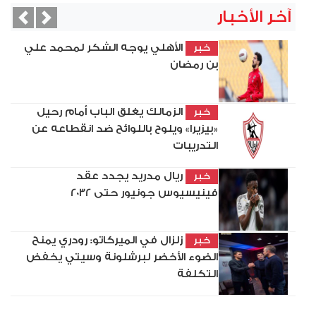
آخر الأخبار
vious
Next
الأهلي يوجه الشكر لمحمد علي
خبر
بن رمضان
الزمالك يغلق الباب أمام رحيل
خبر
«بيزيرا» ويلوح باللوائح ضد انقطاعه عن
التدريبات
ريال مدريد يجدد عقد
خبر
فينيسيوس جونيور حتى 2032
زلزال في الميركاتو: رودري يمنح
خبر
الضوء الأخضر لبرشلونة وسيتي يخفض
التكلفة