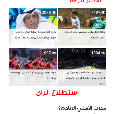
الأكثر قراءة
2073
7491
إيقافات الزمالك وبيراميدز بعد قرارات
وليد الفراج يوجه رسالة شكر لـ الأهلي
رابطة الأندية
المصري بعد تعديل تهنئة بطل آسيا
1897
1904
بث مباشر لمباراة الأهلي والأفريقي
المستبعدين من قائمة الأهلي لمواجهة
التونسي في بطولة الدوري الأفريقي
بيراميدز
BAL
استطلاع الراى
مدرب الأهلي القادم؟