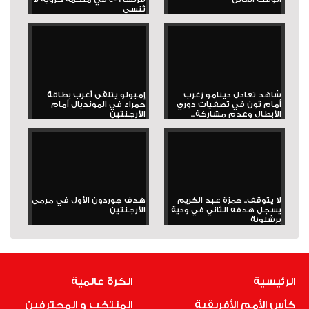
تُنسى
شاهد تعادل دينامو زغرب
إمبولو يتلقى أغرب بطاقة
أمام ثون في تصفيات دوري
حمراء في المونديال أمام
الأبطال وعدم مشاركة...
الأرجنتين
لا يتوقف.. حمزة عبد الكريم
هدف جوردون الأول في مرمى
يسجل هدفه الثاني في ودية
الأرجنتين
برشلونة
الرئيسية
الكرة عالمية
كأس الأمم الأفريقية
المنتخب و المحترفين