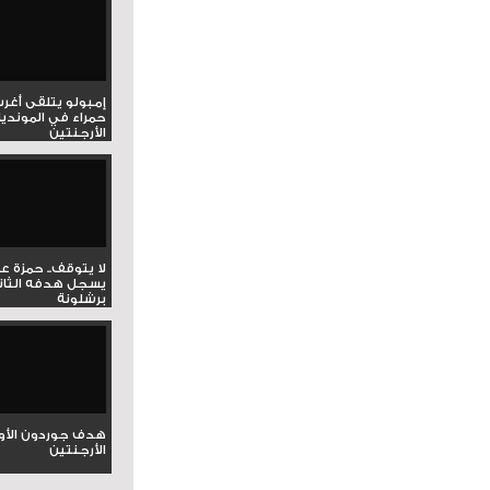
إمبولو يتلقى أغر
حمراء في المونديا
الأرجنتين
لا يتوقف.. حمزة ع
يسجل هدفه الثان
برشلونة
هدف جوردون الأو
الأرجنتين