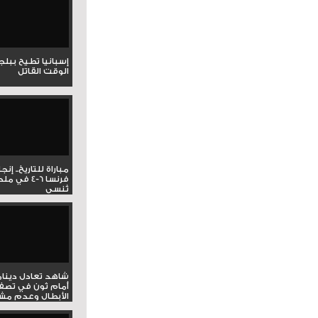
إسبانيا تطيح ببل
الوقت القاتل
مباراة للتاريخ.. إنج
فرنسا 6-4 ف
تُنسى
شاهد تعادل دينام
أمام ثون في تصف
الأبطال وعدم مشار