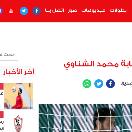
بطولات
فيديوهات
صور
اتصل بنا
بة محمد الشناوي
آخر الأخبار
صديق
WhatsApp
Twitter
Facebook
خ
عل
خ
رح
ان