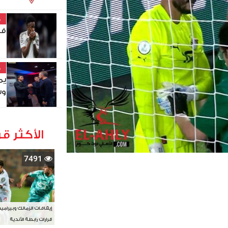
خ
في
خ
يم
وس
الأكثر قر
7491
إيقافات الزمالك وبيرامي
قرارات رابطة الأندية