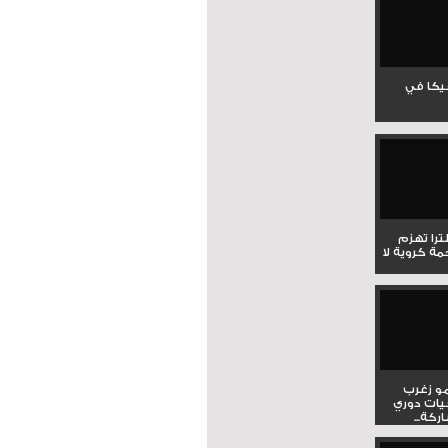
جيكا في
لترا تهزم
ي ملحمة كروية لا
و زغرب
يات دوري
كة...