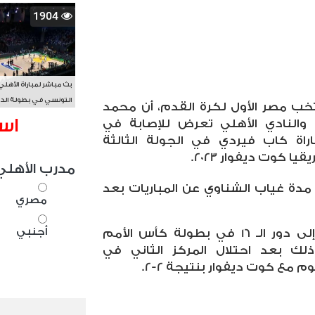
1904
بث مباشر لمباراة الأهلي
التونسي في بطولة الد
ب مصر الأول لكرة القدم، أن محمد
الأفريقي BAL
اس
والنادي الأهلي تعرض للإصابة في
اة كاب فيردي في الجولة الثالثة
ا كوت ديفوار 2023.
مدرب الأهلي
د مدة غياب الشناوي عن المباريات بعد
مصري
أجنبي
وتأهل منتخب مصر منذ قليل إلى دور الـ 16 في بطولة كأس الأمم
يقية كوت ديفوار 2023، وذلك بعد احتلال المركز الثاني في
م مع كوت ديفوار بنتيجة 2-2.