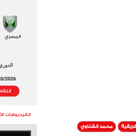
المصري
الدوري العا
5/20/2026 التوقيت 
التفا
الفيديوهات ال
فريقية
محمد الشناوي