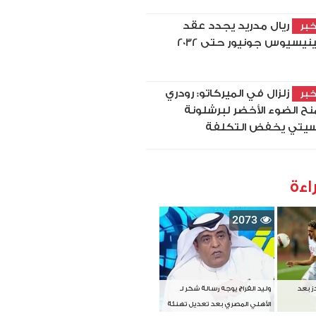
ريال مدريد يجدد عقد
بر
نيسيوس جونيور حتى 2032
زلزال في الميركاتو: رودري
بر
نح الضوء الأخضر لبرشلونة
يتي يخفض التكلفة
اءة
2073
دز بعد
وليد الفراج يوجه رسالة شكر لـ
الأهلي المصري بعد تعديل تهنئة