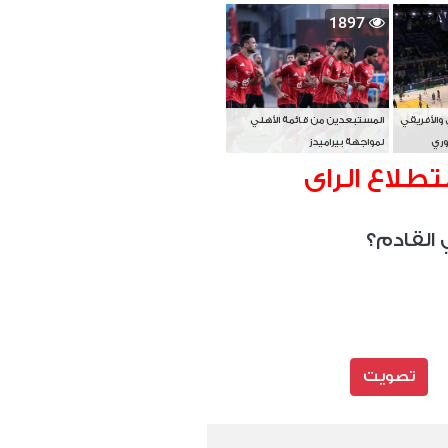
بطل آسيا
1897
 والأفريقي
المستبعدين من قائمة الأهلي
وري
لمواجهة بيراميدز
تطلاع الراى
 القادم؟
تصويت