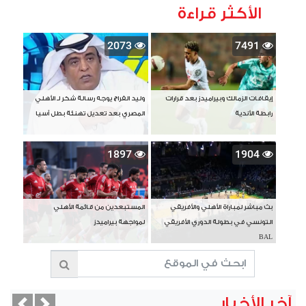
الأكثر قراءة
2073
7491
إيقافات الزمالك وبيراميدز بعد قرارات
وليد الفراج يوجه رسالة شكر لـ الأهلي
رابطة الأندية
المصري بعد تعديل تهنئة بطل آسيا
1897
1904
بث مباشر لمباراة الأهلي والأفريقي
المستبعدين من قائمة الأهلي
التونسي في بطولة الدوري الأفريقي
لمواجهة بيراميدز
BAL
آخر الأخبار