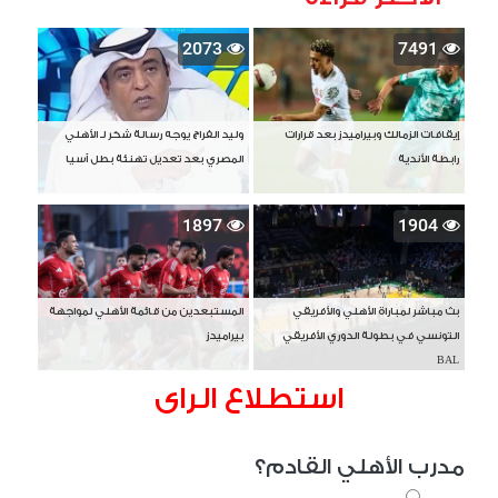
2073
7491
إيقافات الزمالك وبيراميدز بعد قرارات
وليد الفراج يوجه رسالة شكر لـ الأهلي
رابطة الأندية
المصري بعد تعديل تهنئة بطل آسيا
1897
1904
بث مباشر لمباراة الأهلي والأفريقي
المستبعدين من قائمة الأهلي لمواجهة
التونسي في بطولة الدوري الأفريقي
بيراميدز
BAL
استطلاع الراى
مدرب الأهلي القادم؟