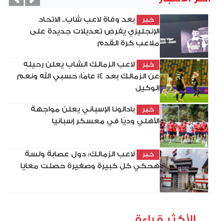
vious
Next
بعد وفاة لاعب شاب.. الاتحاد
خبر
الإنجليزي يفرض تعديلات جديدة على
ملاعب كرة القدم
لاعب الزمالك الشاب يعلن رحيله
خبر
عن الزمالك بعد 14 عامًا: حسبي الله ونعم
الوكيل
بادالونا الإسباني يعلن مواجهة
خبر
الأهلي وديًا في معسكر إسبانيا
لاعب الزمالك: دول عصابة ولسة
خبر
هحكي كل كبيرة وصغيرة حصلت معايا
الأكثر قراءة