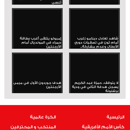
تُنسى
شاهد تعادل دينامو زغرب
إمبولو يتلقى أغرب بطاقة
أمام ثون في تصفيات دوري
حمراء في المونديال أمام
الأبطال وعدم مشاركة...
الأرجنتين
لا يتوقف.. حمزة عبد الكريم
هدف جوردون الأول في مرمى
يسجل هدفه الثاني في ودية
الأرجنتين
برشلونة
الرئيسية
الكرة عالمية
كأس الأمم الأفريقية
المنتخب و المحترفين