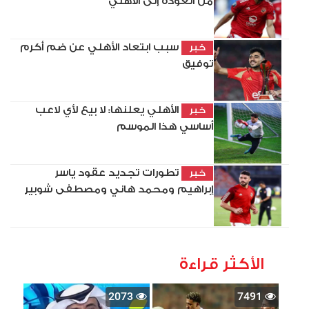
من العودة إلى الأهلي
سبب ابتعاد الأهلي عن ضم أكرم
خبر
توفيق
الأهلي يعلنها: لا بيع لأي لاعب
خبر
أساسي هذا الموسم
تطورات تجديد عقود ياسر
خبر
إبراهيم ومحمد هاني ومصطفى شوبير
الأكثر قراءة
2073
7491