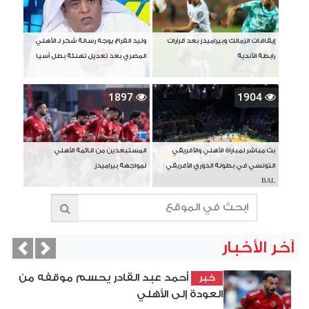
إيقافات الزمالك وبيراميدز بعد قرارات
وليد الفراج يوجه رسالة شكر لـ الأهلي
رابطة الأندية
المصري بعد تعديل تهنئة بطل آسيا
1897
1904
بث مباشر لمباراة الأهلي والأفريقي
المستبعدين من قائمة الأهلي
التونسي في بطولة الدوري الأفريقي
لمواجهة بيراميدز
BAL
آخر الأخبار
vious
Next
أحمد عبد القادر يحسم موقفه من
خبر
العودة إلى الأهلي