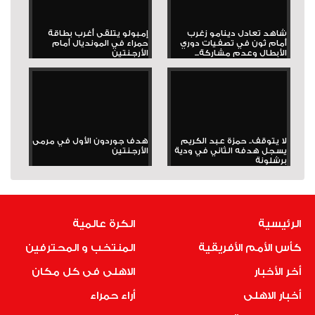
شاهد تعادل دينامو زغرب
إمبولو يتلقى أغرب بطاقة
أمام ثون في تصفيات دوري
حمراء في المونديال أمام
الأبطال وعدم مشاركة...
الأرجنتين
لا يتوقف.. حمزة عبد الكريم
هدف جوردون الأول في مرمى
يسجل هدفه الثاني في ودية
الأرجنتين
برشلونة
الرئيسية
الكرة عالمية
كأس الأمم الأفريقية
المنتخب و المحترفين
أخر الأخبار
الاهلى فى كل مكان
أخبار الاهلى
أراء حمراء