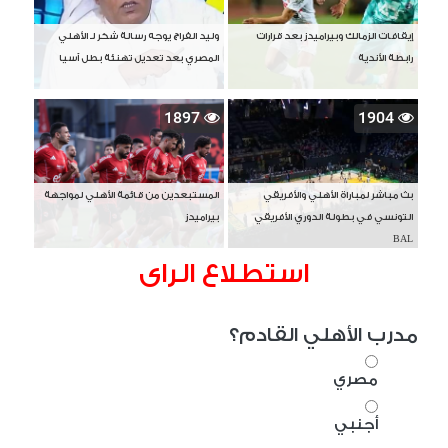
إيقافات الزمالك وبيراميدز بعد قرارات
وليد الفراج يوجه رسالة شكر لـ الأهلي
رابطة الأندية
المصري بعد تعديل تهنئة بطل آسيا
1897
1904
بث مباشر لمباراة الأهلي والأفريقي
المستبعدين من قائمة الأهلي لمواجهة
التونسي في بطولة الدوري الأفريقي
بيراميدز
BAL
استطلاع الراى
مدرب الأهلي القادم؟
مصري
أجنبي