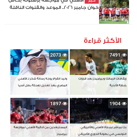
الأهلي في مواجهة برشلونة بكأس
خبر
خوان جامبر 2026.. الموعد والقنوات الناقلة
الأكثر قراءة
2073
7491
إيقافات الزمالك وبيراميدز بعد قرارات
وليد الفراج يوجه رسالة شكر لـ الأهلي
رابطة الأندية
المصري بعد تعديل تهنئة بطل آسيا
1897
1904
بث مباشر لمباراة الأهلي والأفريقي
المستبعدين من قائمة الأهلي لمواجهة
التونسي في بطولة الدوري الأفريقي
بيراميدز