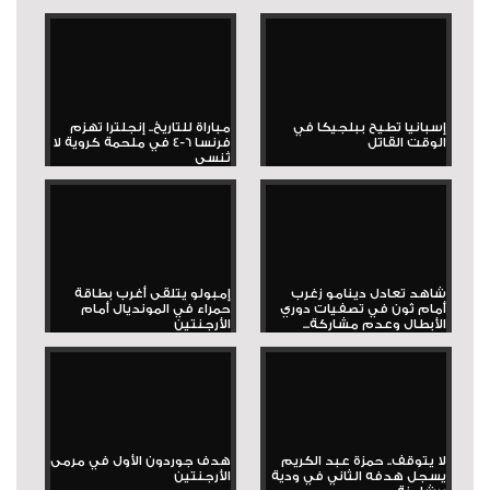
إسبانيا تطيح ببلجيكا في
مباراة للتاريخ.. إنجلترا تهزم
الوقت القاتل
فرنسا 6-4 في ملحمة كروية لا
تُنسى
شاهد تعادل دينامو زغرب
إمبولو يتلقى أغرب بطاقة
أمام ثون في تصفيات دوري
حمراء في المونديال أمام
الأبطال وعدم مشاركة...
الأرجنتين
لا يتوقف.. حمزة عبد الكريم
هدف جوردون الأول في مرمى
يسجل هدفه الثاني في ودية
الأرجنتين