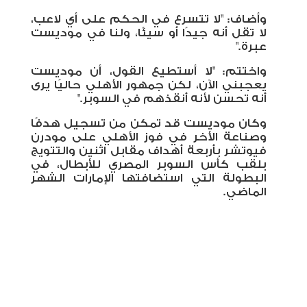
وأضاف: "لا تتسرع في الحكم على أي لاعب،
لا تقل أنه جيدًا أو سيئًا، ولنا في موديست
عبرة."
واختتم: "لا أستطيع القول، أن موديست
يعجبني الآن، لكن جمهور الأهلي حاليًا يرى
أنه تحسن لأنه أنقذهم في السوبر."
وكان موديست قد تمكن من تسجيل هدفًا
وصناعة الأخر في فوز الأهلي على مودرن
فيوتشر بأربعة أهداف مقابل اثنين والتتويج
بلقب كأس السوبر المصري للأبطال، في
البطولة التي استضافتها الإمارات الشهر
الماضي.