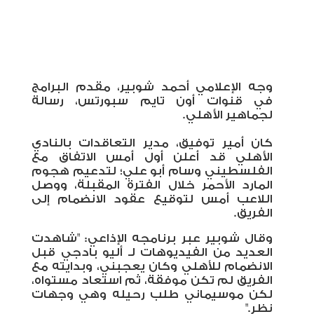
وجه الإعلامي أحمد شوبير، مقدم البرامج
في قنوات أون تايم سبورتس، رسالة
لجماهير الأهلي.
كان أمير توفيق، مدير التعاقدات بالنادي
الأهلي قد أعلن أول أمس الاتفاق مع
الفلسطيني وسام أبو علي؛ لتدعيم هجوم
المارد الأحمر خلال الفترة المقبلة، ووصل
اللاعب أمس لتوقيع عقود الانضمام إلى
الفريق.
وقال شوبير عبر برنامجه الإذاعي: "شاهدت
العديد من الفيديوهات لـ أليو بادجي قبل
الانضمام للأهلي وكان يعجبني، وبدايته مع
الفريق لم تكن موفقة، ثم استعاد مستواه،
لكن موسيماني طلب رحيله وهي وجهات
نظر."