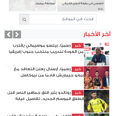
التونسي في بطولة الدوري الأفريقي
لمواجهة بيراميدز
BAL
آخر الأخبار
vious
Next
رسميًا.. بيتسو موسيماني يقترب
خبر
من العودة لتدريب منتخب جنوب إفريقيا
رسميًا.. أرسنال يعلن التعاقد مع
خبر
برونو جيماريش قادمًا من نيوكاسل
رونالدو يثير قلق جماهير النصر قبل
خبر
انطلاق الموسم الجديد.. تفاصيل غيابه