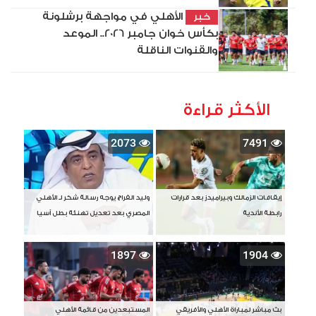
الأهلي في مواجهة برشلونة
خبر
بكأس خوان جامبر 2026.. الموعد
والقنوات الناقلة
الأكثر قراءة
2073
7491
إيقافات الزمالك وبيراميدز بعد قرارات
وليد الفراج يوجه رسالة شكر لـ الأهلي
رابطة الأندية
المصري بعد تعديل تهنئة بطل آسيا
1897
1904
بث مباشر لمباراة الأهلي والأفريقي
المستبعدين من قائمة الأهلي