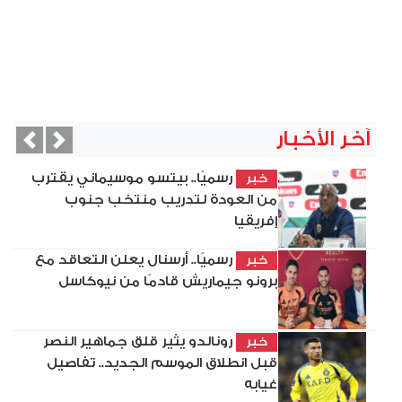
آخر الأخبار
vious
Next
رسميًا.. بيتسو موسيماني يقترب
خبر
من العودة لتدريب منتخب جنوب
إفريقيا
رسميًا.. أرسنال يعلن التعاقد مع
خبر
برونو جيماريش قادمًا من نيوكاسل
رونالدو يثير قلق جماهير النصر
خبر
قبل انطلاق الموسم الجديد.. تفاصيل
غيابه