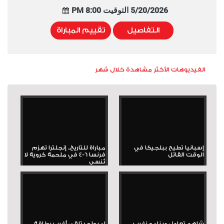
5/20/2026 التوقيت 8:00 PM
التفاصيل
تقييم المباراة
الفيديوهات الأكثر مشاهدة خلال شهر
إسبانيا تطيح ببلجيكا في
مباراة للتاريخ.. إنجلترا تهزم
الوقت القاتل
فرنسا 6-4 في ملحمة كروية لا
تُنسى
شاهد تعادل دينامو زغرب
إمبولو يتلقى أغرب بطاقة