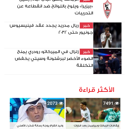
«بيزيرا» ويلوح باللوائح ضد انقطاعه عن
التدريبات
ريال مدريد يجدد عقد فينيسيوس
خبر
جونيور حتى 2032
زلزال في الميركاتو: رودري يمنح
خبر
الضوء الأخضر لبرشلونة وسيتي يخفض
التكلفة
الأكثر قراءة
2073
7491
إيقافات الزمالك وبيراميدز بعد قرارات
وليد الفراج يوجه رسالة شكر لـ الأهلي