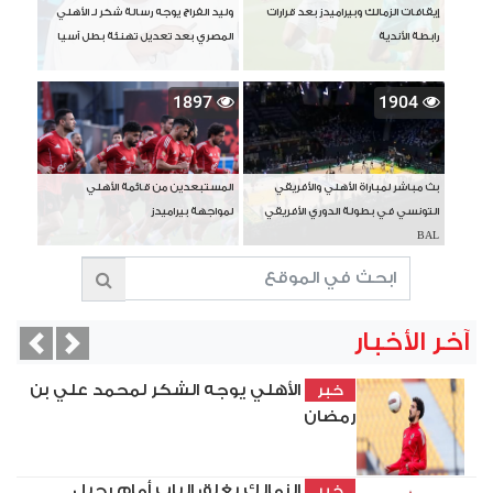
إيقافات الزمالك وبيراميدز بعد قرارات
وليد الفراج يوجه رسالة شكر لـ الأهلي
رابطة الأندية
المصري بعد تعديل تهنئة بطل آسيا
1897
1904
بث مباشر لمباراة الأهلي والأفريقي
المستبعدين من قائمة الأهلي
التونسي في بطولة الدوري الأفريقي
لمواجهة بيراميدز
BAL
آخر الأخبار
vious
Next
الأهلي يوجه الشكر لمحمد علي بن
خبر
رمضان
الزمالك يغلق الباب أمام رحيل
خبر