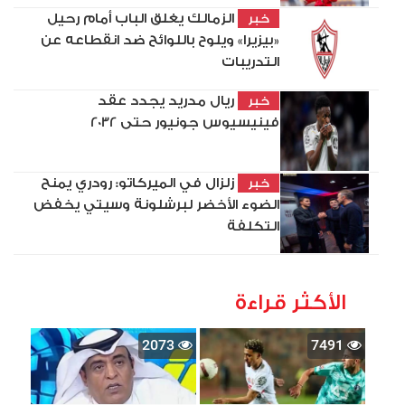
الزمالك يغلق الباب أمام رحيل
خبر
«بيزيرا» ويلوح باللوائح ضد انقطاعه عن
التدريبات
ريال مدريد يجدد عقد
خبر
فينيسيوس جونيور حتى 2032
زلزال في الميركاتو: رودري يمنح
خبر
الضوء الأخضر لبرشلونة وسيتي يخفض
التكلفة
الأكثر قراءة
2073
7491