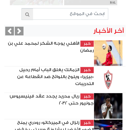
BAL
آخر الأخبار
vious
Next
الأهلي يوجه الشكر لمحمد علي بن
خبر
رمضان
الزمالك يغلق الباب أمام رحيل
خبر
«بيزيرا» ويلوح باللوائح ضد انقطاعه عن
التدريبات
ريال مدريد يجدد عقد فينيسيوس
خبر
جونيور حتى 2032
زلزال في الميركاتو: رودري يمنح
خبر
الضوء الأخضر لبرشلونة وسيتي يخفض