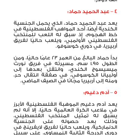
4 – عبد الحميد حماد:
يعد عبد الحميد حماد، الذي يحمل الجنسية
الكندية أيضًا، أحد المواهب الفلسطينية في
خط الهجوم، إذ سبق له اللعب للمنتخب
الفلسطيني الأولمبي، ويلعب حاليًا لفريق
أربيريا، في دوري كوسوفو.
بدأ حماد البالغ من العمر 23 عامًا حاليًا، ومن
الطول 1.95 سم، مسيرته في فريق نورث
ميسيسوج الكندي، وانتقل بعدها إلى
أولبيانا الكوسوفي، في صفقة انتقال حر،
ومنه إلى أربيريا مجانًا في الصيف الماضي.
5 – آدم دغيم:
يعد آدم دغيم الموهبة الفلسطينية الأبرز
في ملاعب الكرة العالمية حاليًا، إلا أنه لم
يسبق له تمثيل المنتخب الفلسطيني،
وذلك بعد حصوله على الجنسية
الدنماركية، ويلعب حاليًا لفريق لايفرينج في
دوري الدرجة الثانية النمساوي، على سبيل