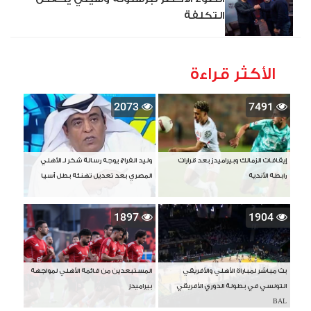
التكلفة
الأكثر قراءة
2073
7491
إيقافات الزمالك وبيراميدز بعد قرارات
وليد الفراج يوجه رسالة شكر لـ الأهلي
رابطة الأندية
المصري بعد تعديل تهنئة بطل آسيا
1897
1904
بث مباشر لمباراة الأهلي والأفريقي
المستبعدين من قائمة الأهلي لمواجهة
التونسي في بطولة الدوري الأفريقي
بيراميدز
BAL