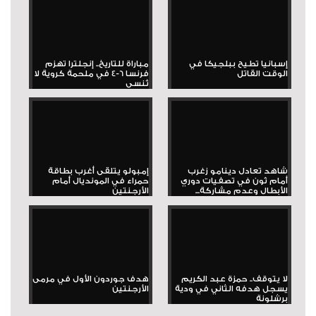
إسبانيا تطيح ببلجيكا في
مباراة للتاريخ.. إنجلترا تهزم
الوقت القاتل
فرنسا 6-4 في ملحمة كروية لا
تُنسى
شاهد تعادل دينامو زغرب
إمبولو يتلقى أغرب بطاقة
أمام ثون في تصفيات دوري
حمراء في المونديال أمام
الأبطال وعدم مشاركة...
الأرجنتين
لا يتوقف.. حمزة عبد الكريم
هدف جوردون الأول في مرمى
يسجل هدفه الثاني في ودية
الأرجنتين
برشلونة