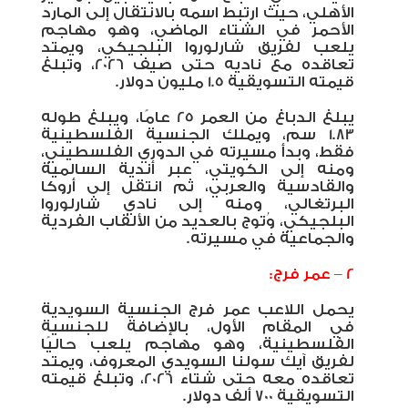
الأهلي، حيث ارتبط اسمه بالانتقال إلى المارد
الأحمر في الشتاء الماضي، وهو مهاجم
يلعب لفريق شارلوروا البلجيكي، ويمتد
تعاقده مع ناديه حتى صيف 2026، وتبلغ
قيمته التسويقية 1.5 مليون دولار.
يبلغ الدباغ من العمر 25 عامًا، ويبلغ طوله
1.83 سم، ويملك الجنسية الفلسطينية
فقط، وبدأ مسيرته في الدوري الفلسطيني،
ومنه إلى الكويتي، عبر أندية السالمية
والقادسية والعربي، ثم انتقل إلى أروكا
البرتغالي، ومنه إلى نادي شارلوروا
البلجيكي، وُتوج بالعديد من الألقاب الفردية
والجماعية في مسيرته.
2 – عمر فرج:
يحمل اللاعب عمر فرج الجنسية السويدية
في المقام الأول، بالإضافة للجنسية
الفلسطينية، وهو مهاجم يلعب حاليًا
لفريق آيك سولنا السويدي المعروف، ويمتد
تعاقده معه حتى شتاء 2026، وتبلغ قيمته
التسويقية 700 ألف دولار.