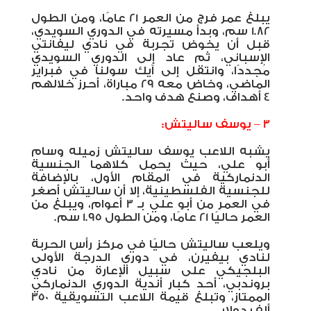
يبلغ عمر فرج من العمر 21 عامًا، ومن الطول
1.82 سم، وبدأ مسيرته في الدوري السويدي،
قبل أن يخوض تجربة في نادي ليفانتي
الإسباني، ثم عاد إلى الدوري السويدي
مُجددًا، وانتقل إلى آيك سولنا في فبراير
الماضي، وخاض معه 29 مباراة، أحرز خلالهم
4 أهداف، وصنع هدف واحد.
3 – يوسف ساليتش:
يشبه اللاعب يوسف ساليتش زميله وسام
أبو علي، حيث يحمل كلاهما الجنسية
الدنماركية في المقام الأول، بالإضافة
للجنسية الفلسطينية، إلا أن ساليتش أصغر
في العمر من أبو علي بـ 3 أعوام، ويبلغ من
العمر حاليًا 21 عامًا، ومن الطول 1.95 سم.
ويلعب ساليتش حاليًا في مركز رأس الحربة
لنادي بيفيرن، في دوري الدرجة الأولى
البلجيكي على سبيل الإعارة من نادي
بروندبي، أحد كبار أندية الدوري الدنماركي
الممتاز، وتبلغ قيمة اللاعب التسويقية 350
ألف دولار.