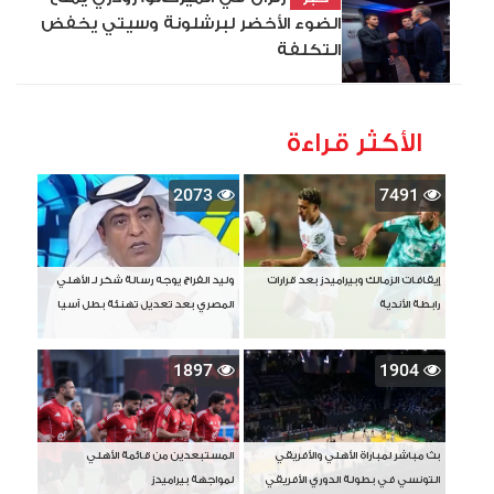
الضوء الأخضر لبرشلونة وسيتي يخفض
التكلفة
الأكثر قراءة
2073
7491
إيقافات الزمالك وبيراميدز بعد قرارات
وليد الفراج يوجه رسالة شكر لـ الأهلي
رابطة الأندية
المصري بعد تعديل تهنئة بطل آسيا
1897
1904
بث مباشر لمباراة الأهلي والأفريقي
المستبعدين من قائمة الأهلي
التونسي في بطولة الدوري الأفريقي
لمواجهة بيراميدز