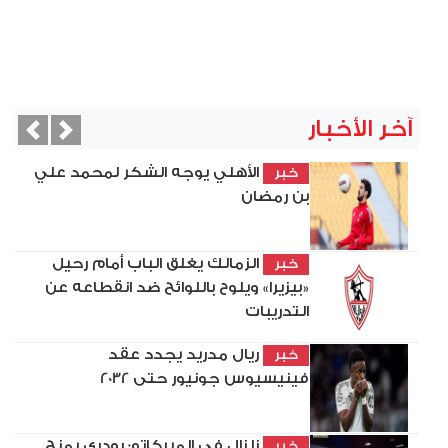
آخر الأخبار
vious
Next
الأهلي يوجه الشكر لمحمد علي
خبر
بن رمضان
الزمالك يغلق الباب أمام رحيل
خبر
«بيزيرا» ويلوح باللوائح ضد انقطاعه عن
التدريبات
ريال مدريد يجدد عقد
خبر
فينيسيوس جونيور حتى 2032
زلزال في الميركاتو: رودري يمنح
خبر