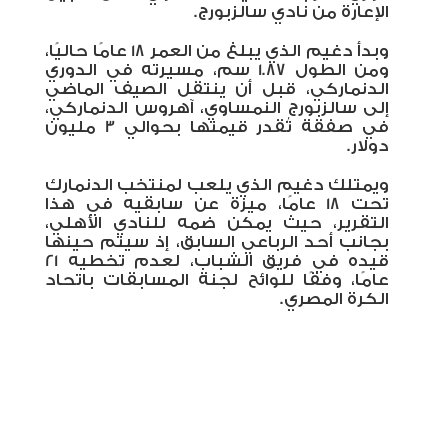
الإعارة من نادي سالزبورج.
وبدأ دغيم الذي يبلغ من العمر 18 عامًا حاليًا،
ومن الطول 1.87 سم، مسيرته في الدوري
الدنماركي، قبل أن ينتقل الصيف الماضي
إلى سالزبورج النمساوي، آهروس الدنماركي،
في صفقة تُقدر قيمتها بحوالي 3 مليون
دولار.
ويمتلك دغيم الذي يلعب لمنتخب الدنمارك
تحت 18 عامًا، ميزة عن سابقيه في هذا
التقرير، حيث يمكن ضمه للنادي الأهلي،
بجانب أحد الرباعي السابق، إذ سيتم حينها
قيده في فريق الشباب، لعدم تخطيه 21
عامًا، وفقًا للوائح لجنة المسابقات باتحاد
الكرة المصري.