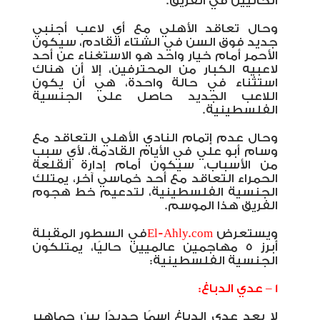
الحاليين في الفريق.
وحال تعاقد الأهلي مع أي لاعب أجنبي
جديد فوق السن في الشتاء القادم، سيكون
الأحمر أمام خيار واحد هو الاستغناء عن أحد
لاعبيه الكبار من المحترفين، إلا أن هناك
استثناء في حالة واحدة، هي أن يكون
اللاعب الجديد حاصل على الجنسية
الفلسطينية.
وحال عدم إتمام النادي الأهلي التعاقد مع
وسام أبو علي في الأيام القادمة، لأي سبب
من الأسباب، سيكون أمام إدارة القلعة
الحمراء التعاقد مع أحد خماسي آخر، يمتلك
الجنسية الفلسطينية، لتدعيم خط هجوم
الفريق هذا الموسم.
ويستعرض
El-Ahly.com
في السطور المقبلة
أبرز 5 مهاجمين عالميين حاليًا، يمتلكون
الجنسية الفلسطينية:
1 – عدي الدباغ:
لا يعد عدي الدباغ اسمًا جديدًا بين جماهير