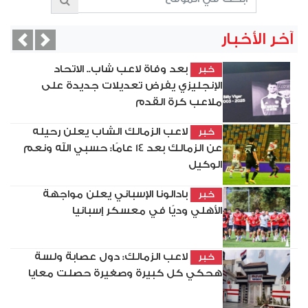
آخر الأخبار
vious
Next
بعد وفاة لاعب شاب.. الاتحاد
خبر
الإنجليزي يفرض تعديلات جديدة على
ملاعب كرة القدم
لاعب الزمالك الشاب يعلن رحيله
خبر
عن الزمالك بعد 14 عامًا: حسبي الله ونعم
الوكيل
بادالونا الإسباني يعلن مواجهة
خبر
الأهلي وديًا في معسكر إسبانيا
لاعب الزمالك: دول عصابة ولسة
خبر
هحكي كل كبيرة وصغيرة حصلت معايا