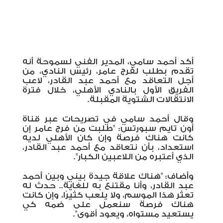
أكد أحمد سامي، المدير الفني لسموحة أنه
تقدم بطلب لفرج عامر، رئيس النادي، من
أجل التعاقد مع أحمد عبد القادر، لاعب
الفريق الأول بالنادي الأهلي، خلال فترة
الانتقالات الشتوية المقبلة.
وقال أحمد سامي في تصريحات عبر قناة
أون تايم سبورتس: "طلبت من فرج عامر إن
كانت هناك فرصة وإن كان الأهلي لديه
استعداد، بأن نتعاقد مع أحمد عبد القادر،
الذي أعتبره من اللاعبين الكبار".
وأضاف: "هناك علاقة جيدة بيني وبين أحمد
عبد القادر، وأنا مقتنع به للغاية.. حدث له
تعثر هذا الموسم، ولا يلعب كثيرًا، وإن كانت
هناك فرصة سنعمل على ضمه كي
يستعيد مستواه، ويعود أقوى".