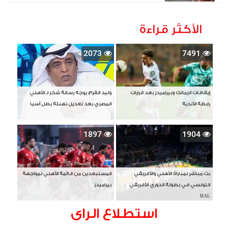
الأكثر قراءة
2073
7491
إيقافات الزمالك وبيراميدز بعد قرارات
وليد الفراج يوجه رسالة شكر لـ الأهلي
رابطة الأندية
المصري بعد تعديل تهنئة بطل آسيا
1897
1904
بث مباشر لمباراة الأهلي والأفريقي
المستبعدين من قائمة الأهلي لمواجهة
التونسي في بطولة الدوري الأفريقي
بيراميدز
BAL
استطلاع الراى