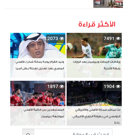
الأكثر قراءة
2073
7491
إيقافات الزمالك وبيراميدز بعد قرارات
وليد الفراج يوجه رسالة شكر لـ الأهلي
رابطة الأندية
المصري بعد تعديل تهنئة بطل آسيا
1897
1904
بث مباشر لمباراة الأهلي والأفريقي
المستبعدين من قائمة الأهلي
التونسي في بطولة الدوري الأفريقي
لمواجهة بيراميدز
BAL