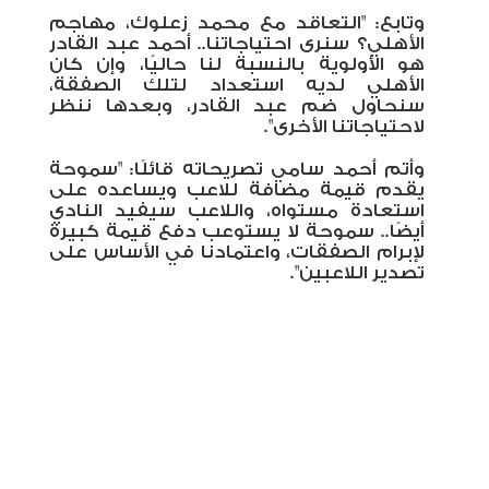
وتابع: "التعاقد مع محمد زعلوك، مهاجم
الأهلي؟ سنرى احتياجاتنا.. أحمد عبد القادر
هو الأولوية بالنسبة لنا حاليًا، وإن كان
الأهلي لديه استعداد لتلك الصفقة،
سنحاول ضم عبد القادر، وبعدها ننظر
لاحتياجاتنا الأخرى".
وأتم أحمد سامي تصريحاته قائلًا: "سموحة
يقدم قيمة مضافة للاعب ويساعده على
استعادة مستواه، واللاعب سيفيد النادي
أيضًا.. سموحة لا يستوعب دفع قيمة كبيرة
لإبرام الصفقات، واعتمادنا في الأساس على
تصدير اللاعبين".