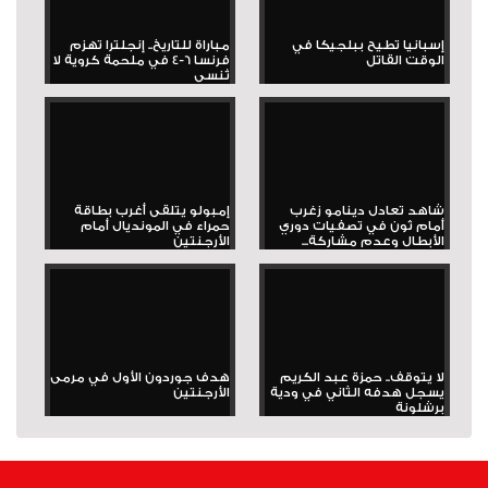
إسبانيا تطيح ببلجيكا في
مباراة للتاريخ.. إنجلترا تهزم
الوقت القاتل
فرنسا 6-4 في ملحمة كروية لا
تُنسى
شاهد تعادل دينامو زغرب
إمبولو يتلقى أغرب بطاقة
أمام ثون في تصفيات دوري
حمراء في المونديال أمام
الأبطال وعدم مشاركة...
الأرجنتين
لا يتوقف.. حمزة عبد الكريم
هدف جوردون الأول في مرمى
يسجل هدفه الثاني في ودية
الأرجنتين
برشلونة