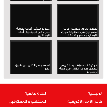
شاهد تعادل دينامو زغرب
إمبولو يتلقى أغرب بطاقة
أمام ثون في تصفيات دوري
حمراء في المونديال أمام
الأبطال وعدم مشاركة...
الأرجنتين
لا يتوقف.. حمزة عبد الكريم
هدف مصر الثاني عن طريق
يسجل هدفه الثاني في ودية
زيكو
برشلونة
الرئيسية
الكرة عالمية
كأس الأمم الأفريقية
المنتخب و المحترفين