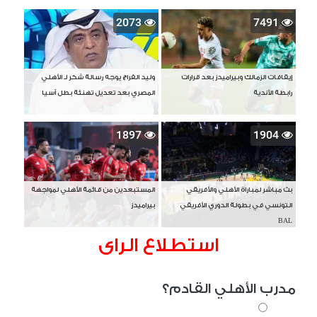
2073
7491
إيقافات الزمالك وبيراميدز بعد قرارات
وليد الفراج يوجه رسالة شكر لـ الأهلي
رابطة الأندية
المصري بعد تعديل تهنئة بطل آسيا
1897
1904
بث مباشر لمباراة الأهلي والأفريقي
المستبعدين من قائمة الأهلي لمواجهة
التونسي في بطولة الدوري الأفريقي
بيراميدز
BAL
استطلاع الراى
مدرب الأهلي القادم؟