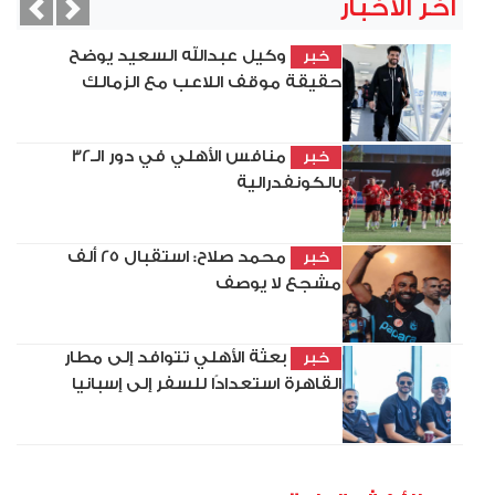
آخر الأخبار
vious
Next
وكيل عبدالله السعيد يوضح
خبر
حقيقة موقف اللاعب مع الزمالك
منافس الأهلي في دور الـ32
خبر
بالكونفدرالية
محمد صلاح: استقبال 25 ألف
خبر
مشجع لا يوصف
بعثة الأهلي تتوافد إلى مطار
خبر
القاهرة استعدادًا للسفر إلى إسبانيا