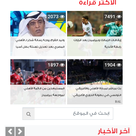
الأكثر قراءة
2073
7491
إيقافات الزمالك وبيراميدز بعد قرارات
وليد الفراج يوجه رسالة شكر لـ الأهلي
رابطة الأندية
المصري بعد تعديل تهنئة بطل آسيا
1897
1904
بث مباشر لمباراة الأهلي والأفريقي
المستبعدين من قائمة الأهلي
التونسي في بطولة الدوري الأفريقي
لمواجهة بيراميدز
BAL
آخر الأخبار
vious
Next