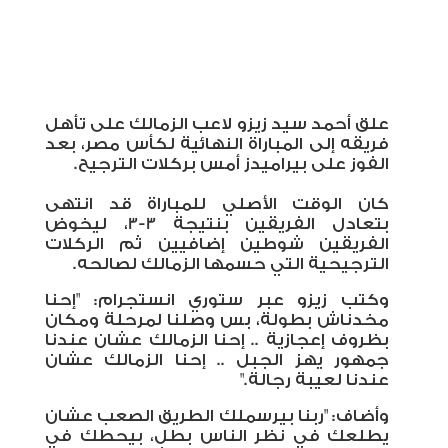
علق أحمد سيد زيزو لاعب الزمالك على تأهل
فريقه إلى المباراة النهائية لكأس مصر، بعد
الفوز على بيراميدز أمس بركلات الترجيح.
كان الوقت الأصلي للمباراة قد انتهى
بتعادل الفريقين بنتيجة 3-3، ليخوض
الفريقين شوطين إضافيين ثم الركلات
الترجيحية التي حسمها الزمالك لصالحه.
وكتب زيزو عبر ستوري انستجرام: "إحنا
مخدناش بطولة، بس وصلنا لمرحلة ومكان
بظروف إعجازية .. إحنا الزمالك عشان عندنا
جمهور يهز الجبل .. إحنا الزمالك عشان
عندنا لعيبة رجالة."
وأضاف: "ربنا بيرسملك الطريق الصعب عشان
يطلعك في نظر الناس بطل، بيحطك في