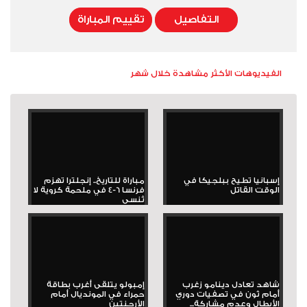
التفاصيل
تقييم المباراة
الفيديوهات الأكثر مشاهدة خلال شهر
إسبانيا تطيح ببلجيكا في
مباراة للتاريخ.. إنجلترا تهزم
الوقت القاتل
فرنسا 6-4 في ملحمة كروية لا
تُنسى
شاهد تعادل دينامو زغرب
إمبولو يتلقى أغرب بطاقة
أمام ثون في تصفيات دوري
حمراء في المونديال أمام
الأبطال وعدم مشاركة...
الأرجنتين