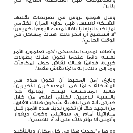
والمدفوعات قبل المنافسة القارية في
يناير".
وقال هوجو بروس في تصريحات نقلتها
الشبكة نفسها، قبل بداية المران الختامي
لمنتخب البافانا بافانا مساء اليوم الخميس:
"لا أستطيع أن أنكر ذلك، هناك مشاكل في
الوقت الحالي".
وأضاف المدرب البلجيكي: "كما تعلمون، الأمر
نفسه دائمًا عندما تكون هناك بطولات
كبيرة، فدائمًا هناك نقاش حول المكافآت
وما إلى ذلك.. إنه دائمًا نقاش فقط".
وتابع: "من المحبط أن تكون هذه هي
المشكلة دائمًا في المعسكرين الأخيرين..
حاليًا، المناقشات ليست إيجابية جدًا
بالنسبة للاعبين. لكنني أعلم، من خلال
خبرتي، أنه في النهاية سيكون هناك اتفاق..
من الجيد حقًا أن تكون لدينا هذه الأمور قبل
مباراتينا أمام إي سواتيني وكوت ديفوار،
وأتمنى ألا يؤثر ذلك على أداء اللاعبين".
وواصل: "يحدث هذا في كل مكان، وبالتأكيد