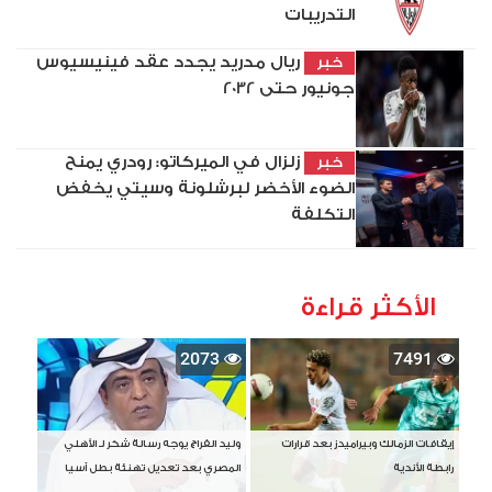
التدريبات
ريال مدريد يجدد عقد فينيسيوس
خبر
جونيور حتى 2032
زلزال في الميركاتو: رودري يمنح
خبر
الضوء الأخضر لبرشلونة وسيتي يخفض
التكلفة
الأكثر قراءة
2073
7491
إيقافات الزمالك وبيراميدز بعد قرارات
وليد الفراج يوجه رسالة شكر لـ الأهلي
رابطة الأندية
المصري بعد تعديل تهنئة بطل آسيا