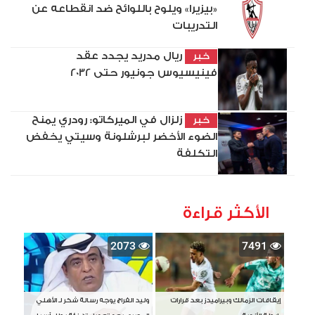
«بيزيرا» ويلوح باللوائح ضد انقطاعه عن
التدريبات
ريال مدريد يجدد عقد
خبر
فينيسيوس جونيور حتى 2032
زلزال في الميركاتو: رودري يمنح
خبر
الضوء الأخضر لبرشلونة وسيتي يخفض
التكلفة
الأكثر قراءة
2073
7491
إيقافات الزمالك وبيراميدز بعد قرارات
وليد الفراج يوجه رسالة شكر لـ الأهلي