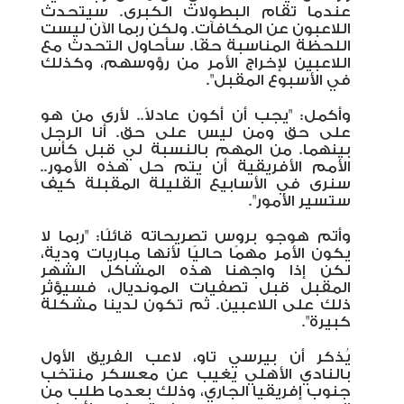
عندما تقام البطولات الكبرى. سيتحدث
اللاعبون عن المكافآت. ولكن ربما الآن ليست
اللحظة المناسبة حقًا. سأحاول التحدث مع
اللاعبين لإخراج الأمر من رؤوسهم، وكذلك
في الأسبوع المقبل".
وأكمل: "يجب أن أكون عادلاً.. لأرى من هو
على حق ومن ليس على حق. أنا الرجل
بينهما. من المهم بالنسبة لي قبل كأس
الأمم الأفريقية أن يتم حل هذه الأمور..
سنرى في الأسابيع القليلة المقبلة كيف
ستسير الأمور".
وأتم هوجو بروس تصريحاته قائلًا: "ربما لا
يكون الأمر مهمًا حاليًا لأنها مباريات ودية،
لكن إذا واجهنا هذه المشاكل الشهر
المقبل قبل تصفيات المونديال، فسيؤثر
ذلك على اللاعبين. ثم تكون لدينا مشكلة
كبيرة".
يُذكر أن بيرسي تاو، لاعب الفريق الأول
بالنادي الأهلي يغيب عن معسكر منتخب
جنوب إفريقيا الجاري، وذلك بعدما طلب من