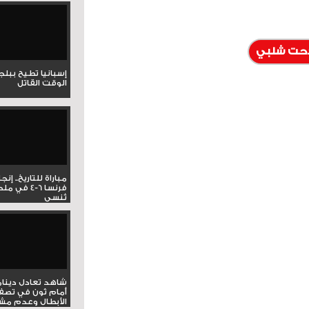
حت شلبي
إسبانيا تطيح ببل
الوقت القاتل
مباراة للتاريخ.. إنج
فرنسا 6-4 ف
تُنسى
شاهد تعادل دينام
أمام ثون في تصف
الأبطال وعدم مشار