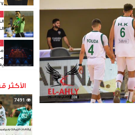
27
خ
ال
ال
خ
مص
من
يع
الأكثر قر
7491
إيقافات الزمالك وبيرامي