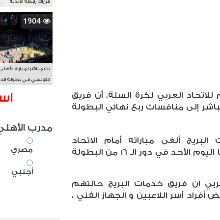
قرارات رابطة الأندية
1904
بث مباشر لمباراة الأهلي
التونسي في بطولة الد
الأفريقي BAL
اس
 للاتحاد العربي لكرة السلة، أن فريق
اشر إلى منافسات ربع نهائي البطولة
مدرب الأهلي
بريج ألغى مباراته أمام الاتحاد
مصري
السكندري التي كان مقرر إقامتها اليوم الأحد في دور الـ 16 من البطولة
أجنبي
عربي أن فريق خدمات البريج حالتهم
فراد أسر اللاعبين و الجهاز الفني ،