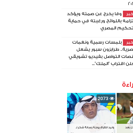
20
وفا يخرج عن صمته ويؤكد
بر
تزامه باللوائح ورغبته في حماية
تحكيم المصري
بلمسات رسمية ونغمات
بر
رية.. طرابزون سبور يشعل
صات التواصل بفيديو تشويقي
لن اقتراب "الملك"...
اءة
2073
دز بعد
وليد الفراج يوجه رسالة شكر لـ