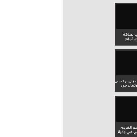
ب بطاقة
ل أمام
نديال.. ملخص
برتغال في
بد الكريم
ي في ودية