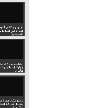
إمبولو يتلقى أغر
حمراء في المونديا
الأرجنتين
رونالدو يودع المو
مباراة إسبانيا وال
كأس...
لا يتوقف.. حمزة ع
يسجل هدفه الثان
برشلونة