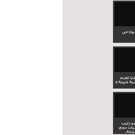
جيكا في
لترا تهزم
ي ملحمة كروية لا
و زغرب
يات دوري
كة...