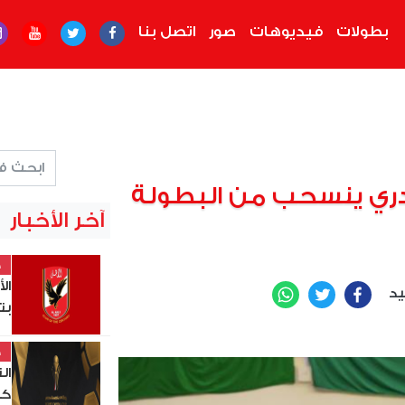
بطولات
فيديوهات
صور
اتصل بنا
دري ينسحب من البطولة
آخر الأخبار
خ
ال
يد
WhatsApp
Twitter
Facebook
بت
خ
ال