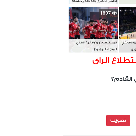
الأهلي المصري بعد تعديل تهنئة
بطل آسيا
1897
 والأفريقي
المستبعدين من قائمة الأهلي
وري
لمواجهة بيراميدز
تطلاع الراى
 القادم؟
تصويت