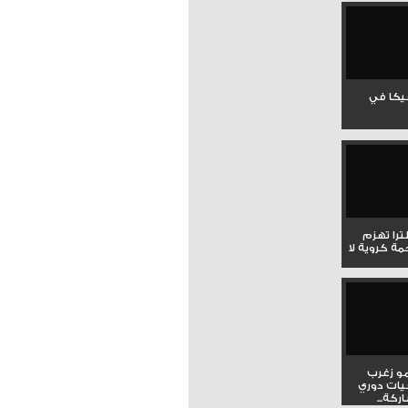
جيكا في
لترا تهزم
ي ملحمة كروية لا
و زغرب
يات دوري
كة...