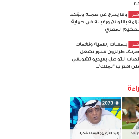
20
وفا يخرج عن صمته ويؤكد
بر
تزامه باللوائح ورغبته في حماية
تحكيم المصري
بلمسات رسمية ونغمات
بر
رية.. طرابزون سبور يشعل
صات التواصل بفيديو تشويقي
لن اقتراب "الملك"...
اءة
2073
دز بعد
وليد الفراج يوجه رسالة شكر لـ