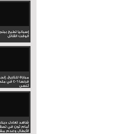
إسبانيا تطيح ببل
الوقت القاتل
مباراة للتاريخ.. إنج
فرنسا 6-4 ف
تُنسى
شاهد تعادل دينام
أمام ثون في تصف
الأبطال وعدم مشار