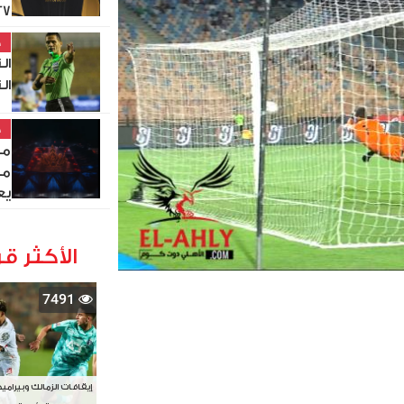
27
خ
ال
ال
خ
مص
من
يع
الأكثر قر
7491
إيقافات الزمالك وبيرامي