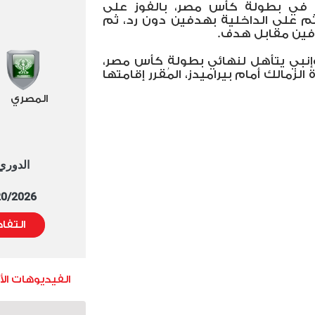
ه في بطولة كأس مصر، بالفوز على
على الداخلية بهدفين دون رد، ثم
دفين مقابل هدف.
ي وإنبي يتأهل لنهائي بطولة كأس مصر،
الزمالك أمام بيراميدز، المُقرر إقامتها
المصري
الدوري العا
5/20/2026 التوقيت 
التفا
الفيديوهات ال