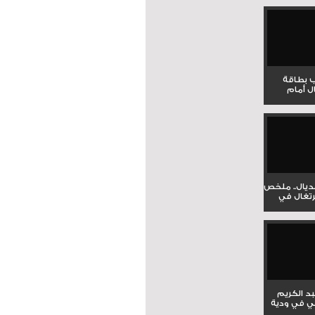
ب بطاقة
ل أمام
نديال.. ملخص
برتغال في
بد الكريم
ي في ودية