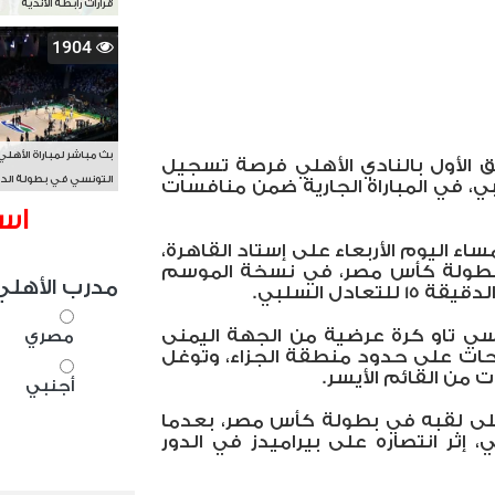
قرارات رابطة الأندية
1904
بث مباشر لمباراة الأهلي
 الأول بالنادي الأهلي فرصة تسجيل
التونسي في بطولة الد
نبي، في المباراة الجارية ضمن منافسات
الأفريقي BAL
اس
ساء اليوم الأربعاء على إستاد القاهرة،
 بطولة كأس مصر، في نسخة الموسم
مدرب الأهلي
ادل السلبي.
سي تاو كرة عرضية من الجهة اليمنى
مصري
حات على حدود منطقة الجزاء، وتوغل
 من القائم الأيسر.
أجنبي
لى لقبه في بطولة كأس مصر، بعدما
إثر انتصاره على بيراميدز في الدور