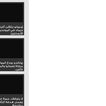
إمبولو يتلقى أغر
حمراء في المونديا
الأرجنتين
رونالدو يودع المو
مباراة إسبانيا وال
كأس...
لا يتوقف.. حمزة ع
يسجل هدفه الثان
برشلونة