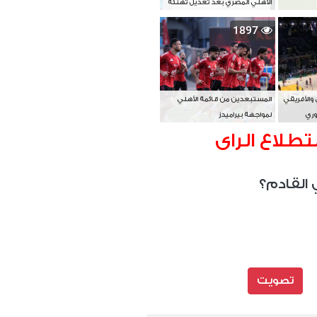
الأهلي المصري بعد تعديل تهنئة
بطل آسيا
1897
 والأفريقي
المستبعدين من قائمة الأهلي
وري
لمواجهة بيراميدز
تطلاع الراى
 القادم؟
تصويت