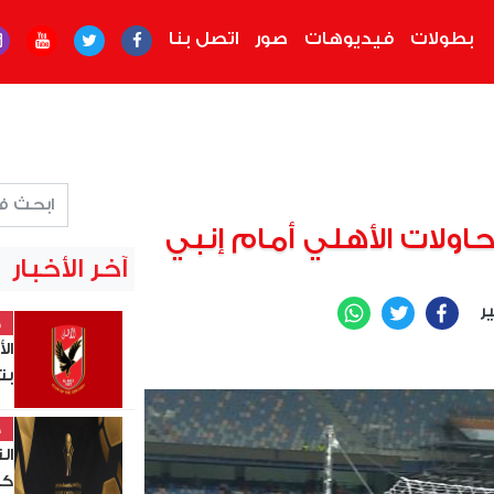
بطولات
فيديوهات
صور
اتصل بنا
اولات الأهلي أمام إنبي
آخر الأخبار
ير
WhatsApp
Twitter
Facebook
خ
ال
بت
خ
ال