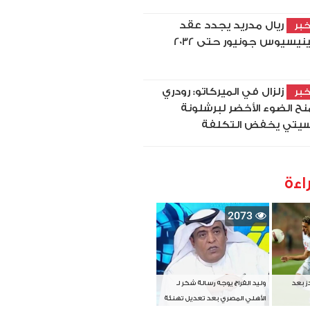
ريال مدريد يجدد عقد
بر
نيسيوس جونيور حتى 2032
زلزال في الميركاتو: رودري
بر
نح الضوء الأخضر لبرشلونة
يتي يخفض التكلفة
اءة
2073
دز بعد
وليد الفراج يوجه رسالة شكر لـ
الأهلي المصري بعد تعديل تهنئة