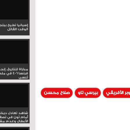
إسبانيا تطيح ببل
الوقت القاتل
مباراة للتاريخ.. إنج
فرنسا 6-4 ف
تُنسى
بر الأفريقي
بيرسي تاو
صلاح محسن
شاهد تعادل دينام
أمام ثون في تصف
الأبطال وعدم مشار