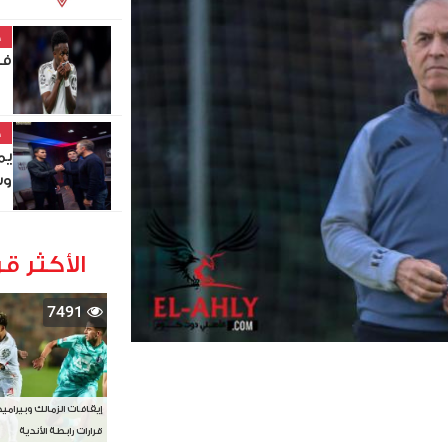
خ
في
خ
يم
وس
الأكثر قر
7491
إيقافات الزمالك وبيرامي
قرارات رابطة الأندية