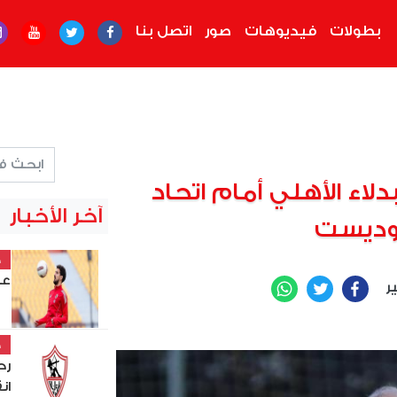
بطولات
فيديوهات
صور
اتصل بنا
لاء الأهلي أمام اتحاد
آخر الأخبار
موديست
خ
عل
ير
WhatsApp
Twitter
Facebook
خ
رح
ان