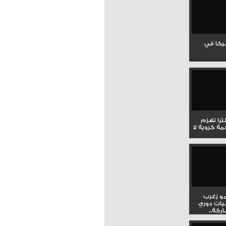
جيكا في
لترا تهزم
ي ملحمة كروية لا
و زغرب
يات دوري
كة...