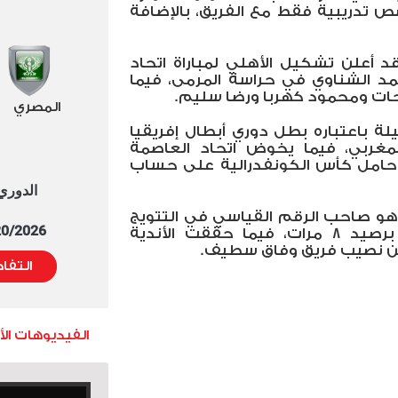
 قبل 4 أيام، وخوضه 3 حصص تدريبية فقط مع الفريق، بالإضافة
 أعلن تشكيل الأهلي لمباراة اتحاد
د الشناوي في حراسة المرمى، فيما
حات ومحمود كهربا ورضا سليم.
المصري
يلة باعتباره بطل دوري أبطال إفريقيا
مغربي، فيما يخوض اتحاد العاصمة
ره حامل كأس الكونفدرالية على حساب
الدوري العا
ي هو صاحب الرقم القياسي في التتويج
5/20/2026 التوقيت 
ببطولة كأس السوبر الإفريقي برصيد 8 مرات، فيما حققت الأندية
 من نصيب فريق وفاق سطيف.
التفا
الفيديوهات ال