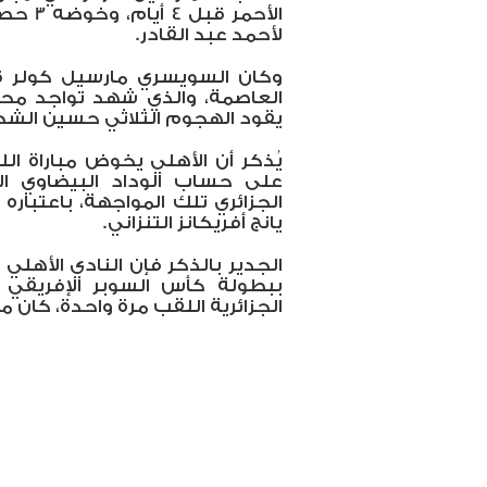
الأحمر
لأحمد عبد القادر.
وكان السويسري مارسيل كولر قد
العاصمة، والذي شهد تواجد محم
يقود الهجوم الثلاثي حسين الش
يُذكر أن الأهلي يخوض مباراة الل
على حساب الوداد البيضاوي ال
الجزائري تلك المواجهة، باعتبا
يانج أفريكانز التنزاني.
الجدير بالذكر فإن النادي الأهل
الجزائرية اللقب مرة واحدة، كان