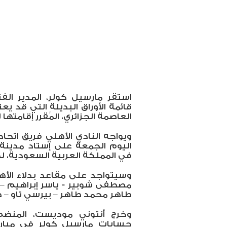
استقر مارسيل كولر، المدير الفن
قائمة الأوراق البديلة التي قد يع
العاصمة الجزائري، المُقرر إقامته
ويواجه النادي الأهلي فريق اتحا
اليوم الجمعة على إستاد مدينة 
في المملكة العربية السعودية، ل
وسيتواجد على مقاعد بدلاء الأه
مصطفى شوبير -
ياسر إبراهيم 
طاهر محمد طاهر – بيرسي تاو – 
وخرج أنتوني موديست، المنضم
حسابات مارسيل كولر في مباراة