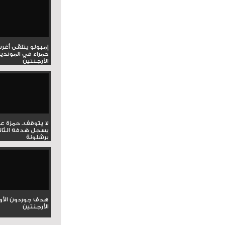
إمبولو يتلقى أغر
حمراء في المونديا
الأرجنتين
لا يتوقف.. حمزة ع
يسجل هدفه الثان
برشلونة
هدف جوردون الأو
الأرجنتين