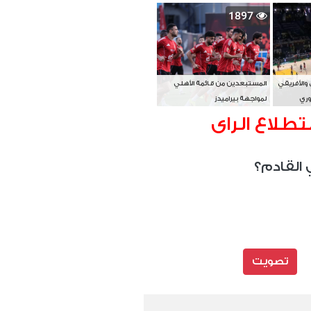
بطل آسيا
1897
 والأفريقي
المستبعدين من قائمة الأهلي
وري
لمواجهة بيراميدز
تطلاع الراى
 القادم؟
تصويت