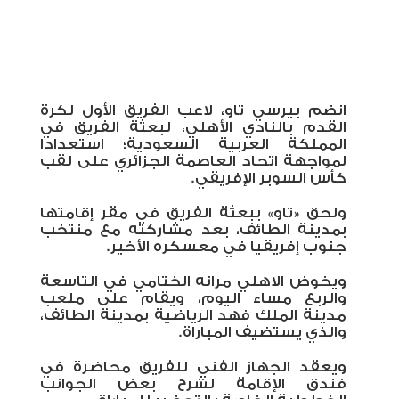
انضم بيرسي تاو، لاعب الفريق الأول لكرة
القدم بالنادي الأهلي، لبعثة الفريق في
المملكة العربية السعودية؛ استعدادا
لمواجهة اتحاد العاصمة الجزائري على لقب
كأس السوبر الإفريقي
.
ولحق «تاو» ببعثة الفريق في مقر إقامتها
بمدينة الطائف، بعد مشاركته مع منتخب
جنوب إفريقيا في معسكره الأخير
.
ويخوض الاهلي مرانه الختامي في التاسعة
والربع مساء اليوم، ويقام على ملعب
مدينة الملك فهد الرياضية بمدينة الطائف،
والذي يستضيف المباراة
.
ويعقد الجهاز الفني للفريق محاضرة في
فندق الإقامة لشرح بعض الجوانب