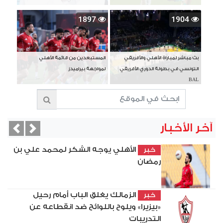
1897
1904
بث مباشر لمباراة الأهلي والأفريقي
المستبعدين من قائمة الأهلي
التونسي في بطولة الدوري الأفريقي
لمواجهة بيراميدز
BAL
آخر الأخبار
vious
Next
الأهلي يوجه الشكر لمحمد علي بن
خبر
رمضان
الزمالك يغلق الباب أمام رحيل
خبر
«بيزيرا» ويلوح باللوائح ضد انقطاعه عن
التدريبات