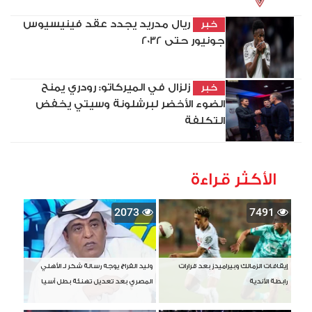
ريال مدريد يجدد عقد فينيسيوس
خبر
جونيور حتى 2032
زلزال في الميركاتو: رودري يمنح
خبر
الضوء الأخضر لبرشلونة وسيتي يخفض
التكلفة
الأكثر قراءة
2073
7491
إيقافات الزمالك وبيراميدز بعد قرارات
وليد الفراج يوجه رسالة شكر لـ الأهلي
رابطة الأندية
المصري بعد تعديل تهنئة بطل آسيا