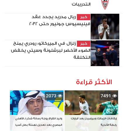
التدريبات
ريال مدريد يجدد عقد
خبر
فينيسيوس جونيور حتى 2032
زلزال في الميركاتو: رودري يمنح
خبر
الضوء الأخضر لبرشلونة وسيتي يخفض
التكلفة
الأكثر قراءة
2073
7491
إيقافات الزمالك وبيراميدز بعد قرارات
وليد الفراج يوجه رسالة شكر لـ الأهلي
رابطة الأندية
المصري بعد تعديل تهنئة بطل آسيا