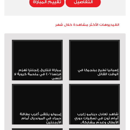
التفاصيل
تقييم المباراة
الفيديوهات الأكثر مشاهدة خلال شهر
إسبانيا تطيح ببلجيكا في
مباراة للتاريخ.. إنجلترا تهزم
الوقت القاتل
فرنسا 6-4 في ملحمة كروية لا
تُنسى
شاهد تعادل دينامو زغرب
إمبولو يتلقى أغرب بطاقة
أمام ثون في تصفيات دوري
حمراء في المونديال أمام
الأبطال وعدم مشاركة...
الأرجنتين