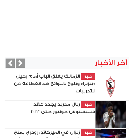
آخر الأخبار
vious
Next
الزمالك يغلق الباب أمام رحيل
خبر
«بيزيرا» ويلوح باللوائح ضد انقطاعه عن
التدريبات
ريال مدريد يجدد عقد
خبر
فينيسيوس جونيور حتى 2032
زلزال في الميركاتو: رودري يمنح
خبر