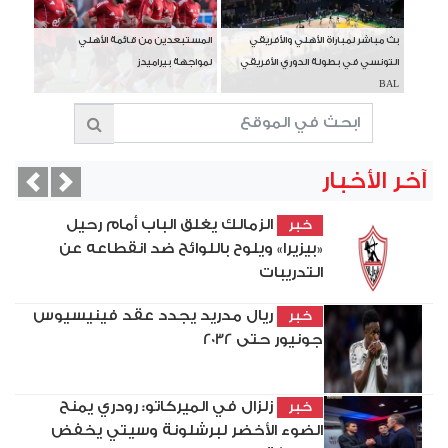
بث مباشر لمباراة الأهلي والأفريقي
المستبعدين من قائمة الأهلي
التونسي في بطولة الدوري الأفريقي
لمواجهة بيراميدز
BAL
آخر الأخبار
vious
Next
الزمالك يغلق الباب أمام رحيل
خبر
«بيزيرا» ويلوح باللوائح ضد انقطاعه عن
التدريبات
ريال مدريد يجدد عقد فينيسيوس
خبر
جونيور حتى 2032
زلزال في الميركاتو: رودري يمنح
خبر
الضوء الأخضر لبرشلونة وسيتي يخفض