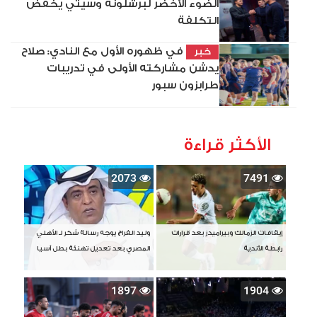
الضوء الأخضر لبرشلونة وسيتي يخفض
التكلفة
في ظهوره الأول مع النادي: صلاح
خبر
يدشن مشاركته الأولى في تدريبات
طرابزون سبور
الأكثر قراءة
2073
7491
إيقافات الزمالك وبيراميدز بعد قرارات
وليد الفراج يوجه رسالة شكر لـ الأهلي
رابطة الأندية
المصري بعد تعديل تهنئة بطل آسيا
1897
1904