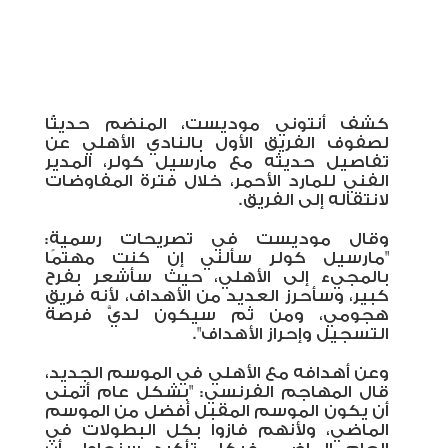
كشف أنتوني موديست، المنضم حديثًا
لصفوف الفريق الأول بالنادي الأهلي عن
تفاصيل حديثه مع مارسيل كولر، المدير
الفني للمارد الأحمر، خلال فترة المفاوضات
لانتقاله إلى الفريق.
وقال موديست في تصريحات رسمية:
"مارسيل كولر سألني إن كنت مهتمًا
بالمجيء إلى الأهلي، حيث سأشعر بفرح
كبير، وسأحرز العديد من الأهداف، لأنه فريق
هجومي، ومن ثم سيكون لديَّ فرصة
التسجيل وإحراز الأهداف".
وعن أهدافه مع الأهلي في الموسم الجديد،
قال المهاجم الفرنسي: "بشكل عام أتمنى
أن يكون الموسم المقبل أفضل من الموسم
الماضي، ولأنهم فازوا بكل البطولات في