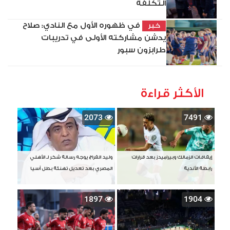
التكلفة
في ظهوره الأول مع النادي: صلاح
خبر
يدشن مشاركته الأولى في تدريبات
طرابزون سبور
الأكثر قراءة
2073
7491
إيقافات الزمالك وبيراميدز بعد قرارات
وليد الفراج يوجه رسالة شكر لـ الأهلي
رابطة الأندية
المصري بعد تعديل تهنئة بطل آسيا
1897
1904