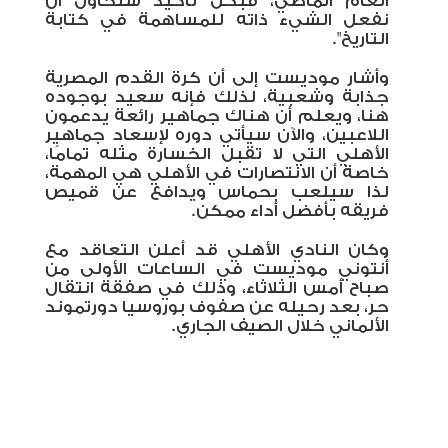
العام الماضي، فبكل تأكيد سنحاول أن
نفعل الشيء ذاته للمساهمة في كتابة
التاريخ".
وأشار موديست إلى أن كرة القدم المصرية
جذابة وشعبية، لذلك فإنه سعيد بوجوده
هنا، ويعلم أن هناك جماهير رائعة يدعمون
اللاعبين، والآن سيأتي دوره لإسعاد جماهير
الأهلي التي لا تقبل الخسارة مثله تمامًا،
خاصة أن الانتصارات في الأهلي هي المهمة،
لذا سيلعب بحماس ويدافع عن قميص
فريقه بأفضل أداء ممكن
.
وكان النادي الأهلي قد أعلن التعاقد مع
أنتوني موديست في الساعات الأولى من
صباح أمس الثلاثاء، وذلك في صفقة انتقال
حر، بعد رحيله عن صفوف بوروسيا دورتموند
الألماني خلال الصيف الجاري.