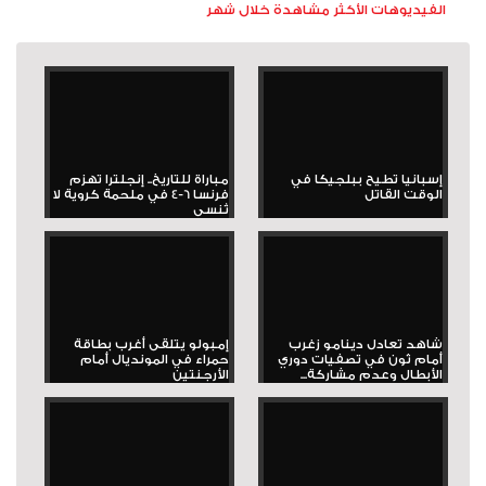
الفيديوهات الأكثر مشاهدة خلال شهر
إسبانيا تطيح ببلجيكا في
مباراة للتاريخ.. إنجلترا تهزم
الوقت القاتل
فرنسا 6-4 في ملحمة كروية لا
تُنسى
شاهد تعادل دينامو زغرب
إمبولو يتلقى أغرب بطاقة
أمام ثون في تصفيات دوري
حمراء في المونديال أمام
الأبطال وعدم مشاركة...
الأرجنتين