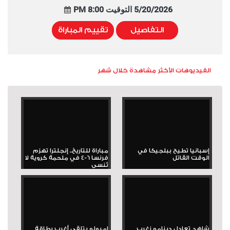
5/20/2026 التوقيت 8:00 PM
التفاصيل
تقييم المباراة
الفيديوهات الأكثر مشاهدة خلال شهر
إسبانيا تطيح ببلجيكا في
مباراة للتاريخ.. إنجلترا تهزم
الوقت القاتل
فرنسا 6-4 في ملحمة كروية لا
تُنسى
شاهد تعادل دينامو زغرب
إمبولو يتلقى أغرب بطاقة