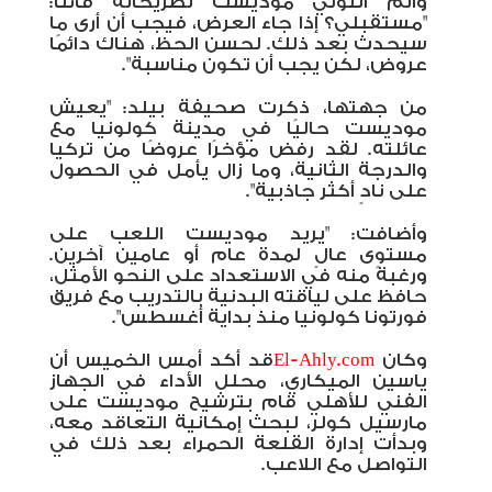
وأتم أنتوني موديست تصريحاته قائلًا:
"مستقبلي؟ إذا جاء العرض، فيجب أن أرى ما
سيحدث بعد ذلك. لحسن الحظ، هناك دائمًا
عروض، لكن يجب أن تكون مناسبة".
من جهتها، ذكرت صحيفة بيلد: "يعيش
موديست حاليًا في مدينة كولونيا مع
عائلته. لقد رفض مؤخرًا عروضًا من تركيا
والدرجة الثانية، وما زال يأمل في الحصول
على نادٍ أكثر جاذبية".
وأضافت: "يريد موديست اللعب على
مستوى عالٍ لمدة عام أو عامين آخرين.
ورغبةً منه في الاستعداد على النحو الأمثل،
حافظ على لياقته البدنية بالتدريب مع فريق
فورتونا كولونيا منذ بداية أغسطس".
وكان
El-Ahly.com
قد أكد أمس الخميس أن
ياسين الميكاري، محلل الأداء في الجهاز
الفني للأهلي قام بترشيح موديست على
مارسيل كولر، لبحث إمكانية التعاقد معه،
وبدأت إدارة القلعة الحمراء بعد ذلك في
التواصل مع اللاعب.