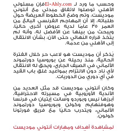
وحسب ما ورد لـ
El-Ahly.com
فإن مسئولي
الأهلي توصلوا لاتفاق مبدئي مع أنتوني
موديست، وتم وضع الخطوط العريضة حول
طلباته، إلا أن المهاجم الفرنسي البالغ من
العمر 35 عامًا لديه عروض أخرى حاليًا،
ويبحث من بينها عن الأفضل له، وأنه لم
يتخذ قراره النهائي حتى الآن، بشأن الانتقال
إلى الأهلي من عدمه.
يُذكر أن موديست هو لاعب حر خلال الفترة
الحالية، منذ رحيله عن بوروسيا دورتموند
الألماني في الصيف الجاري، ويحق له الانتقال
لأي نادٍ دون الالتزام بمواعيد غلق باب القيد
في أي دوري من الدوريات.
وكان أنتوني موديست قد مثّل العديد من
الأندية الأوروبية في مسيرته الاحترافية،
أبرزها نيس وبوردو وسانت إيتيان في فرنسا
وهوفنهايم وكولن وبوروسيا دورتموند
الألماني، ويتدرب حاليًا مع فريق فورتونا
كولون.
لمشاهدة أهداف ومهارات أنتوني موديست