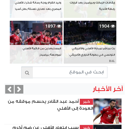
إيقافات الزمالك وبيراميدز بعد قرارات
وليد الفراج يوجه رسالة شكر لـ الأهلي
رابطة الأندية
المصري بعد تعديل تهنئة بطل آسيا
1897
1904
بث مباشر لمباراة الأهلي والأفريقي
المستبعدين من قائمة الأهلي
التونسي في بطولة الدوري الأفريقي
لمواجهة بيراميدز
BAL
آخر الأخبار
vious
Next
أحمد عبد القادر يحسم موقفه من
خبر
العودة إلى الأهلي
سبب ابتعاد الأهلي عن ضم أكرم
خبر