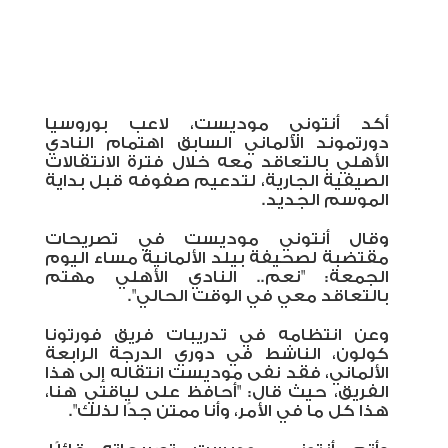
أكد أنتوني موديست، لاعب بوروسيا
دورتموند الألماني السابق اهتمام النادي
الأهلي بالتعاقد معه خلال فترة الانتقالات
الصيفية الجارية، لتدعيم صفوفه قبل بداية
الموسم الجديد.
وقال أنتوني موديست في تصريحات
مقتضبة لصحيفة بيلد الألمانية مساء اليوم
الجمعة: "نعم.. النادي الأهلي مهتم
بالتعاقد معي في الوقت الحالي".
وعن انتظامه في تدريبات فريق فورتونا
كولون، الناشط في دوري الدرجة الرابعة
الألماني، فقد نفى موديست انتقاله إلى هذا
الفريق، حيث قال: "أحافظ على لياقتي هنا،
هذا كل ما في الأمر، وأنا ممتن جدًا لذلك".