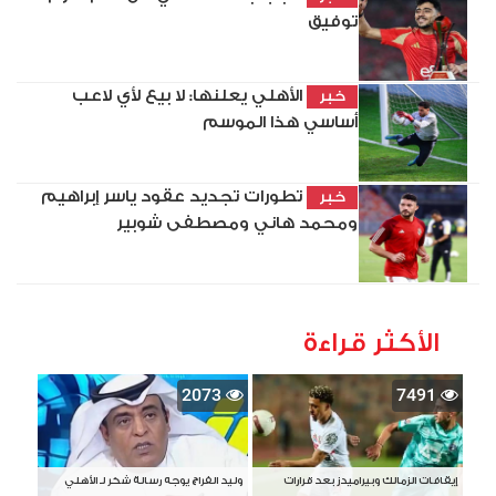
توفيق
الأهلي يعلنها: لا بيع لأي لاعب
خبر
أساسي هذا الموسم
تطورات تجديد عقود ياسر إبراهيم
خبر
ومحمد هاني ومصطفى شوبير
الأكثر قراءة
2073
7491
إيقافات الزمالك وبيراميدز بعد قرارات
وليد الفراج يوجه رسالة شكر لـ الأهلي