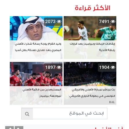
الأكثر قراءة
2073
7491
إيقافات الزمالك وبيراميدز بعد قرارات
وليد الفراج يوجه رسالة شكر لـ الأهلي
رابطة الأندية
المصري بعد تعديل تهنئة بطل آسيا
1897
1904
بث مباشر لمباراة الأهلي والأفريقي
المستبعدين من قائمة الأهلي
التونسي في بطولة الدوري الأفريقي
لمواجهة بيراميدز
BAL