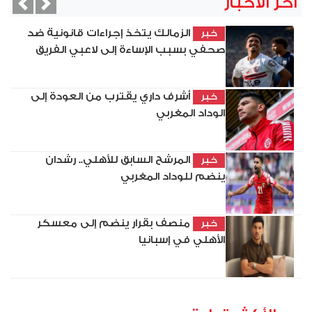
آخر الأخبار
vious
Next
الزمالك يتخذ إجراءات قانونية ضد
خبر
صحفي بسبب الإساءة إلى لاعبي الفريق
أشرف داري يقترب من العودة إلى
خبر
الوداد المغربي
المرشح السابق للأهلي.. رشدان
خبر
ينضم للوداد المغربي
منصف بقرار ينضم إلى معسكر
خبر
الأهلي في إسبانيا