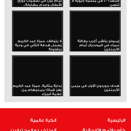
فرنسا 6-4 في ملحمة كروية لا
أمام ثون في تصفيات دوري
تُنسى
الأبطال وعدم مشاركة...
إمبولو يتلقى أغرب بطاقة
لا يتوقف.. حمزة عبد الكريم
حمراء في المونديال أمام
يسجل هدفه الثاني في ودية
الأرجنتين
برشلونة
هدف جوردون الأول في مرمى
بداية مثالية.. حمزة عبد الكريم
الأرجنتين
يهز شباك برمنجهام من
علامة الجزاء
الرئيسية
الكرة عالمية
كأس الأمم الأفريقية
المنتخب و المحترفين