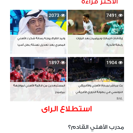
الأكثر قراءة
2073
7491
إيقافات الزمالك وبيراميدز بعد قرارات
وليد الفراج يوجه رسالة شكر لـ الأهلي
رابطة الأندية
المصري بعد تعديل تهنئة بطل آسيا
1897
1904
بث مباشر لمباراة الأهلي والأفريقي
المستبعدين من قائمة الأهلي لمواجهة
التونسي في بطولة الدوري الأفريقي
بيراميدز
BAL
استطلاع الراى
مدرب الأهلي القادم؟