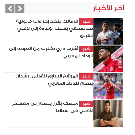
آخر الأخبار
vious
Next
الزمالك يتخذ إجراءات قانونية
خبر
ضد صحفي بسبب الإساءة إلى لاعبي
الفريق
أشرف داري يقترب من العودة إلى
خبر
الوداد المغربي
المرشح السابق للأهلي.. رشدان
خبر
ينضم للوداد المغربي
منصف بقرار ينضم إلى معسكر
خبر
الأهلي في إسبانيا