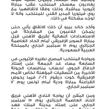
يغادرون معسكر المنتخب عقب مباراة
إثيوبيا مباشرة، وذلك وفقًا لاتفاقهما مع
روي فيتوريا المدير الفني للمنتخب، وأنه لا
توجد مشكلة في ذلك.
وأكد خالد بيبو أن ذلك الاتفاق يأتي حتى
يتمكن اللاعبون من المشاركة في
الاستعدادات النهائية لفريق الأهلي قبل
مباراة السوبر الإفريقي أمام اتحاد العاصمة
الجزائري يوم 15 سبتمبر الجاري بالمملكة
العربية السعودية.
ويواجه المنتخب المصري نظيره الإثيوبي في
السابعة مساء غدٍ الجمعة على إستاد
الدفاع الجوي، لحساب منافسات الجولة
الأخيرة من التصفيات المؤهلة لكأس الأمم
الإفريقية كوت ديفوار 2024، فيما يخوض
الفراعنة مباراة ودية أمام تونس يوم 12
سبتمبر الجاري.
ومن المُقرر أن يواجه النادي الأهلي فريق
اتحاد العاصمة الجزائري يوم 15 سبتمبر
الجاري، على إستاد مدينة الملك فهد