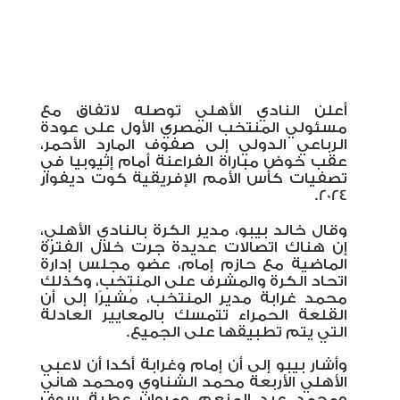
أعلن النادي الأهلي توصله لاتفاق مع
مسئولي المنتخب المصري الأول على عودة
الرباعي الدولي إلى صفوف المارد الأحمر،
عقب خوض مباراة الفراعنة أمام إثيوبيا في
تصفيات كأس الأمم الإفريقية كوت ديفوار
2024.
وقال خالد بيبو، مدير الكرة بالنادي الأهلي،
إن هناك اتصالات عديدة جرت خلال الفترة
الماضية مع حازم إمام، عضو مجلس إدارة
اتحاد الكرة والمشرف على المنتخب، وكذلك
محمد غرابة مدير المنتخب، مُشيرًا إلى أن
القلعة الحمراء تتمسك بالمعايير العادلة
التي يتم تطبيقها على الجميع.
وأشار بيبو إلى أن إمام وغرابة أكدا أن لاعبي
الأهلي الأربعة محمد الشناوي ومحمد هاني
ومحمد عبد المنعم ومروان عطية سوف