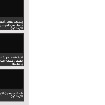
إمبولو يتلقى أغر
حمراء في المونديا
الأرجنتين
لا يتوقف.. حمزة ع
يسجل هدفه الثان
برشلونة
هدف جوردون الأو
الأرجنتين