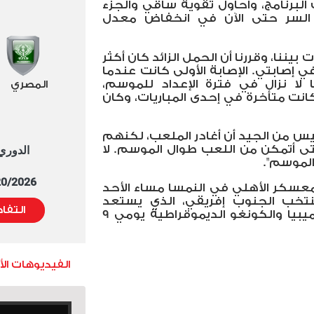
البرنامج، وأحاول تقوية ساقي والجزء
السر حتى الآن في انخفاض معدل
بيننا، وقررنا أن الحمل الزائد كان أكثر
في إصابتي. الإصابة الأولى كانت عندما
لا نزال في فترة الإعداد للموسم،
المصري
انت متأخرة في إحدى المباريات، وكان
"ليس من الجيد أن أغادر الملعب، لكنهم
ى أتمكن من اللعب طوال الموسم. لا
الدوري العا
الموسم".
5/20/2026 التوقيت 
 معسكر الأهلي في النمسا مساء الأحد
نتخب الجنوب إفريقي، الذي يستعد
التفا
لخوض مباراتين أمام منتخبي ناميبيا والكونغو الديموقراطية يومي 9
الفيديوهات ال