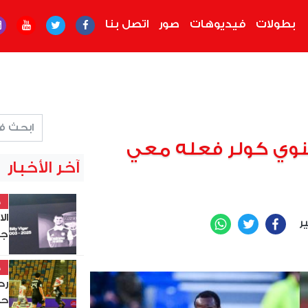
بطولات
فيديوهات
صور
اتصل بنا
 ينوي كولر فعله معي
آخر الأخبار
خ
ال
ير
WhatsApp
Twitter
Facebook
جد
خ
حس