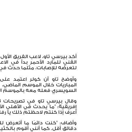
أكد بيرسي تاو، لاعب الفريق الأول 
الفني للمارد الأحمر بدأ في الا
لتعرضه للإصابات، مثلما حدث في 
وأوضح تاو أن كولر اعتمد عل
المباريات خلال الموسم الماضي، مُ
السويسري فعله معه بالموسم الج
وقال بيرسي تاو في تصريحات ن
أعرف إذا كنتم لاحظتم ذلك يا رفاق
دقائق أقل. كما أنني أقوم بالكث