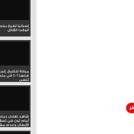
إسبانيا تطيح ببل
الوقت القاتل
مباراة للتاريخ.. إنج
فرنسا 6-4 ف
تُنسى
ر
شاهد تعادل دينام
أمام ثون في تصف
الأبطال وعدم مشار