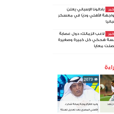
بادالونا الإسباني يعلن
بر
اجهة الأهلي وديًا في معسكر
بانيا
لاعب الزمالك: دول عصابة
بر
سة هحكي كل كبيرة وصغيرة
لت معايا
اءة
2073
دز بعد
وليد الفراج يوجه رسالة شكر لـ
الأهلي المصري بعد تعديل تهنئة