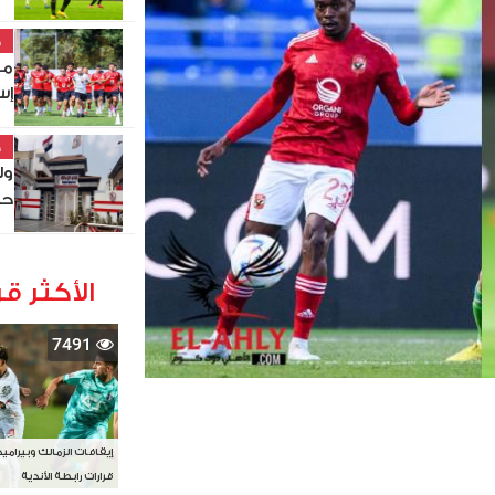
خ
مو
إس
خ
ول
حص
الأكثر قر
7491
إيقافات الزمالك وبيرامي
قرارات رابطة الأندية