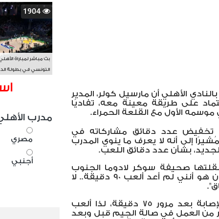
1904
بث مباشر لمباراة الأهلي
التونسي في بطولة الد
الأفريقي BAL
اس
بالنادي الأهلي أن مارسيل كولر، المدير
عتماد على طريقة معينة معه، تفاديًا
موسمه الأول مع القلعة الحمراء.
مدرب الأهلي
ى تخفيض عدد دقائق مشاركاته في
مصري
شيرًا إلى أنه لا يعرف ما ينوي المدرب
ديد، بشأن عدد دقائق اللعب.
أجنبي
قلتها صحيفة سوكر لادوما الجنوب
إفريقية: "ما يحدث في الأهلي الآن هو أنني لم أعد ألعب 90 دقيقة.. لا
".
وأضاف: "كنت دائمًا ما أتعرض للإصابة بعد مرور 75 دقيقة، لذا ألعب
ير من العمل في صالة الجيم قبل وبعد