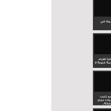
جيكا في
لترا تهزم
ي ملحمة كروية لا
و زغرب
يات دوري
كة...