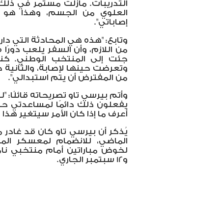
التدريبات. مازلت مستمر في ذلك 
العلوي من الجسم، وهذا هو 
إصاباتي".
وتابع: "هذه هي المحادثة التي دارت 
من اللازم، وأن السفر يلعب دورًا 
جئت إلى المنتخب الوطني. كنا 
وتعرضت حينها لإصابة، والثانية ك
من المفترض أن يتم استبدالي".
وأتم بيرسي تاو تصريحاته قائلًا: 
يفعلون ذلك دائمًا لمساعدتي حت
أعرف ما إذا كان الأمر سيتغير هذا 
يُذكر أن بيرسي تاو كان قد غادر
الماضي، للانضمام لمعسكر الم
و12 سبتمبر الجاري.