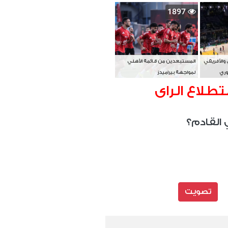
بطل آسيا
1897
 والأفريقي
المستبعدين من قائمة الأهلي
وري
لمواجهة بيراميدز
تطلاع الراى
 القادم؟
تصويت