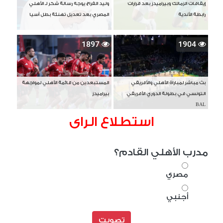
إيقافات الزمالك وبيراميدز بعد قرارات
وليد الفراج يوجه رسالة شكر لـ الأهلي
رابطة الأندية
المصري بعد تعديل تهنئة بطل آسيا
1897
1904
بث مباشر لمباراة الأهلي والأفريقي
المستبعدين من قائمة الأهلي لمواجهة
التونسي في بطولة الدوري الأفريقي
بيراميدز
BAL
استطلاع الراى
مدرب الأهلي القادم؟
مصري
أجنبي
تصويت