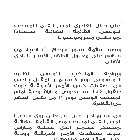
أعلن جلال القادري المدير الفني للمنتخب
التونسي، القائمة النهائية استعدادًا
لمواجهتي مصر وبوتسوانا.
وتضم قائمة نسور قرطاج 26 لاعبًا، من
بينهم علي معلول الظهير الأيسر للنادي
الأهلي.
ويواجه المنتخب التونسي نظيره
البوتسواني يوم 7 سبتمبر المقبل برادس
في تصفيات كاس الأمم الأفريقية كوت
ديفوار 2024، ثم يخوض مباراة ودية أمام
المنتخب الوطني يوم 12 من نفس الشهر
في القاهرة.
في سياق أخر، أعلن البرتغالي روي فيتوريا
المدير الفني لمنتخب مصر، القائمة النهائية
لمعسكر سبتمبر الذي يتخلله مباراتي
إثيوبيا بتصفيات الأمم الأفريقية وودية
تونس المقرر إقامتها يوم 12.