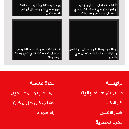
شاهد تعادل دينامو زغرب
إمبولو يتلقى أغرب بطاقة
أمام ثون في تصفيات دوري
حمراء في المونديال أمام
الأبطال وعدم مشاركة...
الأرجنتين
رونالدو يودع المونديال.. ملخص
لا يتوقف.. حمزة عبد الكريم
مباراة إسبانيا والبرتغال في
يسجل هدفه الثاني في ودية
كأس...
برشلونة
الرئيسية
الكرة عالمية
كأس الأمم الأفريقية
المنتخب و المحترفين
أخر الأخبار
الاهلى فى كل مكان
أخبار الاهلى
أراء حمراء
الكرة المصرية