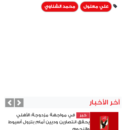
علي معلول
محمد الشناوي
آخر الأخبار
vious
Next
في مواجهة مزدوجة: الأهلي
خبر
يحقق انتصارين وديين أمام بترول أسيوط
والنجوم