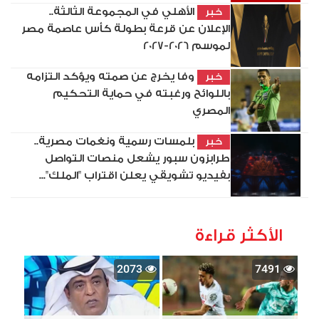
الأهلي في المجموعة الثالثة..
خبر
الإعلان عن قرعة بطولة كأس عاصمة مصر
لموسم 2026-2027
وفا يخرج عن صمته ويؤكد التزامه
خبر
باللوائح ورغبته في حماية التحكيم
المصري
بلمسات رسمية ونغمات مصرية..
خبر
طرابزون سبور يشعل منصات التواصل
بفيديو تشويقي يعلن اقتراب "الملك"...
الأكثر قراءة
2073
7491