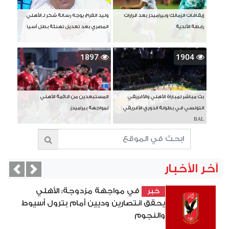
إيقافات الزمالك وبيراميدز بعد قرارات
وليد الفراج يوجه رسالة شكر لـ الأهلي
رابطة الأندية
المصري بعد تعديل تهنئة بطل آسيا
1897
1904
بث مباشر لمباراة الأهلي والأفريقي
المستبعدين من قائمة الأهلي
التونسي في بطولة الدوري الأفريقي
لمواجهة بيراميدز
BAL
آخر الأخبار
vious
Next
في مواجهة مزدوجة: الأهلي
خبر
يحقق انتصارين وديين أمام بترول أسيوط
والنجوم