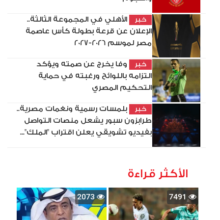
الأهلي في المجموعة الثالثة..
خبر
الإعلان عن قرعة بطولة كأس عاصمة
مصر لموسم 2026-2027
وفا يخرج عن صمته ويؤكد
خبر
التزامه باللوائح ورغبته في حماية
التحكيم المصري
بلمسات رسمية ونغمات مصرية..
خبر
طرابزون سبور يشعل منصات التواصل
بفيديو تشويقي يعلن اقتراب "الملك"...
الأكثر قراءة
2073
7491