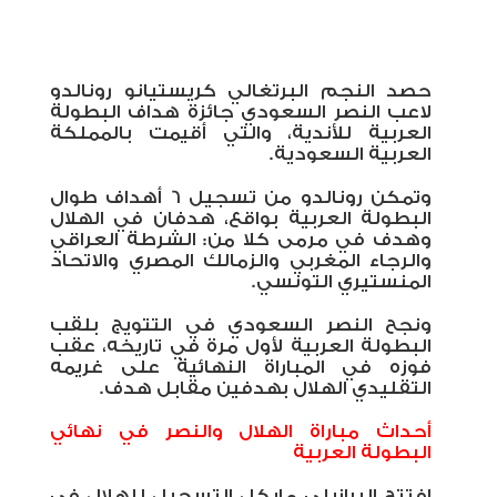
حصد النجم البرتغالي كريستيانو رونالدو
لاعب النصر السعودي جائزة هداف البطولة
العربية للأندية، والتي أقيمت بالمملكة
العربية السعودية.
وتمكن رونالدو من تسجيل 6 أهداف طوال
البطولة العربية بواقع، هدفان في الهلال
وهدف في مرمى كلا من: الشرطة العراقي
والرجاء المغربي والزمالك المصري والاتحاد
المنستيري التونسي.
ونجح النصر السعودي في التتويج بلقب
البطولة العربية لأول مرة في تاريخه، عقب
فوزه في المباراة النهائية على غريمه
التقليدي الهلال بهدفين مقابل هدف.
أحداث مباراة الهلال والنصر في نهائي
البطولة العربية
افتتح البرازيلي مايكل التسجيل للهلال في