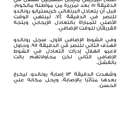
الدقيقة 51 بعد تمريرة من مواطنه مالكوم،
قبل أن يتعادل البرتغالي كريستيانو رونالدو
للنصر في الدقيقة 74، لينتهي الوقت
الأصلي للمباراة بالتعادل الإيجابي ويتجه
الفريقان للوقت الإضافي.
وفي الشوط الإضافي الأول، سجل رونالدو
الهدف الثاني للنصر في الدقيقة 98، وحاول
لاعبو الهلال إدراك التعادل في الشوط
الإضافي الثاني لكن محاولاتهم بائت
بالفشل.
وشهدت الدقيقة 113 إصابة رونالدو، ليخرج
بعدها متأثرًا بالإصابة، ويحل مكانه علي
الحسن.