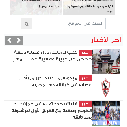
بث مباشر لمباراة الأهلي والأفريقي
المستبعدين من قائمة الأهلي
التونسي في بطولة الدوري الأفريقي
لمواجهة بيراميدز
BAL
آخر الأخبار
vious
Next
لاعب الزمالك: دول عصابة ولسة
خبر
هحكي كل كبيرة وصغيرة حصلت معايا
ميدو: الزمالك تخلص من أكبر
خبر
عصابة في كرة القدم المصرية
فليك يجدد ثقته في حمزة عبد
خبر
الكريم ويُبقيه مع الفريق الأول لبرشلونة
بعد تألقه