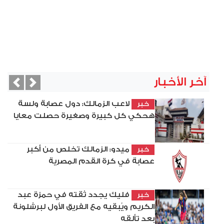
آخر الأخبار
vious
Next
لاعب الزمالك: دول عصابة ولسة
خبر
هحكي كل كبيرة وصغيرة حصلت معايا
ميدو: الزمالك تخلص من أكبر
خبر
عصابة في كرة القدم المصرية
فليك يجدد ثقته في حمزة عبد
خبر
الكريم ويُبقيه مع الفريق الأول لبرشلونة
بعد تألقه