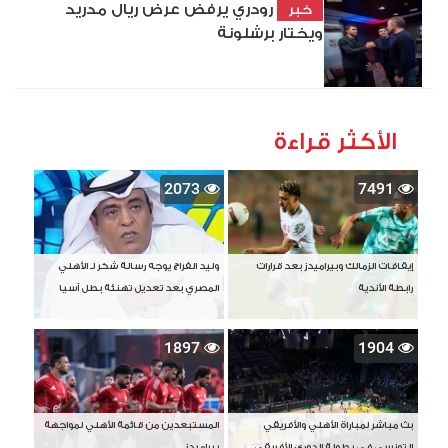
رودري يرفض عرض ريال مدريد
خبر
ويختار برشلونة
الأكثر قراءة
2073
7491
إيقافات الزمالك وبيراميدز بعد قرارات
وليد الفراج يوجه رسالة شكر لـ الأهلي
رابطة الأندية
المصري بعد تعديل تهنئة بطل آسيا
1897
1904
بث مباشر لمباراة الأهلي والأفريقي
المستبعدين من قائمة الأهلي لمواجهة
التونسي في بطولة الدوري الأفريقي
بيراميدز