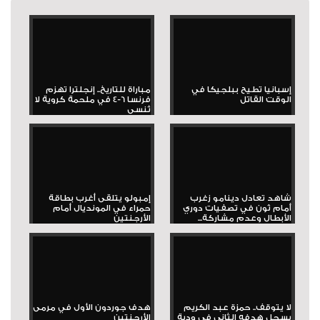
إسبانيا تطيح ببلجيكا في
مباراة للتاريخ.. إنجلترا تهزم
الوقت القاتل
فرنسا 6-4 في ملحمة كروية لا
تُنسى
شاهد تعادل دينامو زغرب
إمبولو يتلقى أغرب بطاقة
أمام ثون في تصفيات دوري
حمراء في المونديال أمام
الأبطال وعدم مشاركة...
الأرجنتين
لا يتوقف.. حمزة عبد الكريم
هدف جوردون الأول في مرمى
يسجل هدفه الثاني في ودية
الأرجنتين