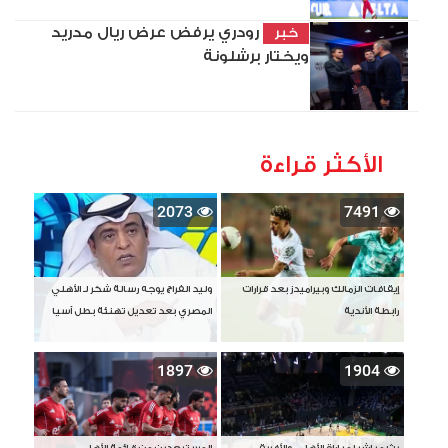
رودري يرفض عرض ريال مدريد
خبر
ويختار برشلونة
الأكثر قراءة
2073
7491
إيقافات الزمالك وبيراميدز بعد قرارات
وليد الفراج يوجه رسالة شكر لـ الأهلي
رابطة الأندية
المصري بعد تعديل تهنئة بطل آسيا
1897
1904