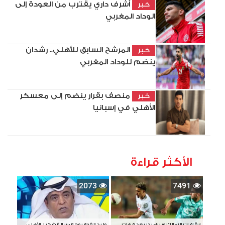
أشرف داري يقترب من العودة إلى
خبر
الوداد المغربي
المرشح السابق للأهلي.. رشدان
خبر
ينضم للوداد المغربي
منصف بقرار ينضم إلى معسكر
خبر
الأهلي في إسبانيا
الأكثر قراءة
2073
7491
إيقافات الزمالك وبيراميدز بعد قرارات
وليد الفراج يوجه رسالة شكر لـ الأهلي