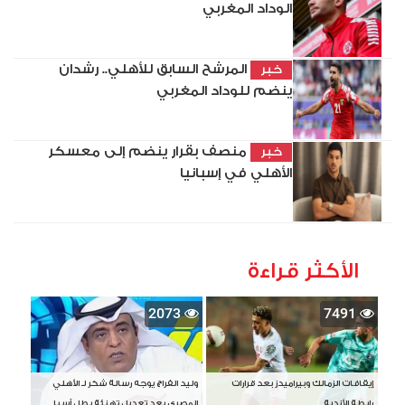
الوداد المغربي
المرشح السابق للأهلي.. رشدان
خبر
ينضم للوداد المغربي
منصف بقرار ينضم إلى معسكر
خبر
الأهلي في إسبانيا
الأكثر قراءة
2073
7491
إيقافات الزمالك وبيراميدز بعد قرارات
وليد الفراج يوجه رسالة شكر لـ الأهلي
رابطة الأندية
المصري بعد تعديل تهنئة بطل آسيا