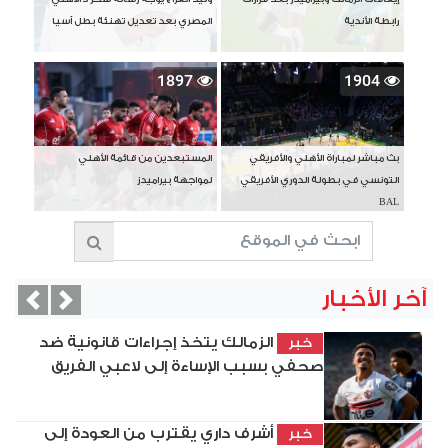
رابطة الأندية
المصري بعد تعديل تهنئة بطل آسيا
1897
1904
بث مباشر لمباراة الأهلي والأفريقي
المستبعدين من قائمة الأهلي
التونسي في بطولة الدوري الأفريقي
لمواجهة بيراميدز
BAL
آخر الأخبار
vious
Next
الزمالك يتخذ إجراءات قانونية ضد
خبر
صحفي بسبب الإساءة إلى لاعبي الفريق
أشرف داري يقترب من العودة إلى
خبر