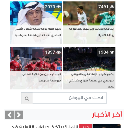
2073
7491
إيقافات الزمالك وبيراميدز بعد قرارات
وليد الفراج يوجه رسالة شكر لـ الأهلي
رابطة الأندية
المصري بعد تعديل تهنئة بطل آسيا
1897
1904
بث مباشر لمباراة الأهلي والأفريقي
المستبعدين من قائمة الأهلي
التونسي في بطولة الدوري الأفريقي
لمواجهة بيراميدز
BAL
آخر الأخبار
vious
Next
الزمالك يتخذ إجراءات قانونية ضد
خبر