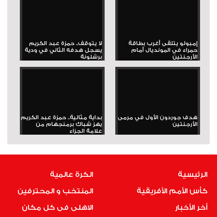
إمبولو يتلقى أغرب بطاقة
لا يتوقف.. حمزة عبد الكريم
حمراء في المونديال أمام
يسجل هدفه الثاني في ودية
الأرجنتين
برشلونة
هدف جوردون الأول في مرمى
بداية مثالية.. حمزة عبد الكريم
الأرجنتين
يهز شباك برمنجهام من
علامة الجزاء
الرئيسية
الكرة عالمية
كأس الأمم الأفريقية
المنتخب و المحترفين
أخر الأخبار
الاهلى فى كل مكان