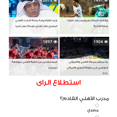
2073
7491
إيقافات الزمالك وبيراميدز بعد قرارات
وليد الفراج يوجه رسالة شكر لـ الأهلي
رابطة الأندية
المصري بعد تعديل تهنئة بطل آسيا
1897
1904
بث مباشر لمباراة الأهلي والأفريقي
المستبعدين من قائمة الأهلي لمواجهة
التونسي في بطولة الدوري الأفريقي
بيراميدز
BAL
استطلاع الراى
مدرب الأهلي القادم؟
مصري