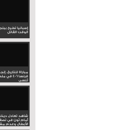
إسبانيا تطيح ببل
الوقت القاتل
مباراة للتاريخ.. إنج
فرنسا 6-4 ف
تُنسى
شاهد تعادل دينام
أمام ثون في تصف
الأبطال وعدم مشار