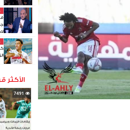
خ
في
جز
لا
خ
كو
ال
الأكثر قر
7491
إيقافات الزمالك وبيرامي
قرارات رابطة الأندية