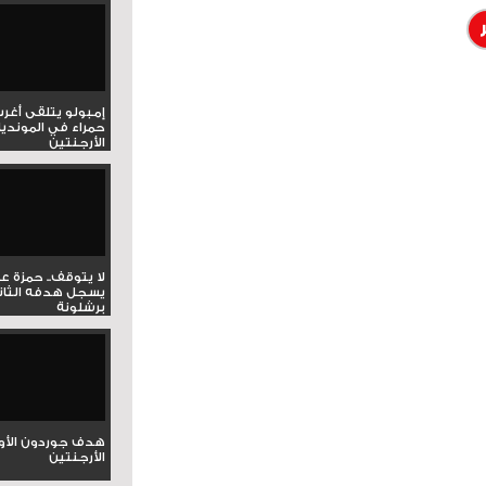
إمبولو يتلقى أغر
حمراء في المونديا
الأرجنتين
لا يتوقف.. حمزة ع
يسجل هدفه الثان
برشلونة
هدف جوردون الأو
الأرجنتين