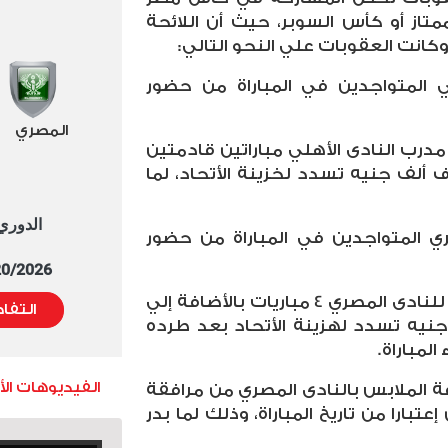
تاز أو كأس السوبر، حيث أن اللائحة
كانت العقوبات علي النحو التالي:
لي المتواجدين في المباراة من حضور
المصري
 مدرب النادى الأهلي مباراتين قادمتين
ألف جنيه تسدد لخزينة الأتحاد، لما
الدوري العا
ري المتواجدين في المباراة من حضور
5/20/2026 التوقيت 
4 – إيقاف علي ماهر المدير الفني للنادى المصري 4 مباريات بالأضافة إلي
التفا
نيه تسدد لهزينة الأتحاد بعد طرده
لمباراة.
الفيديوهات ال
فة الملابس بالنادى المصري من مرافقة
عتبارا من تاريخ المباراة، وذلك لما بدر