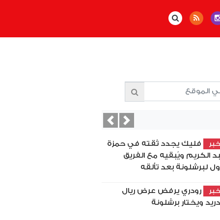
Previous
Next
فليك يجدد ثقته في حمزة
بر
د الكريم ويُبقيه مع الفريق
أول لبرشلونة بعد تألقه
رودري يرفض عرض ريال
بر
ريد ويختار برشلونة