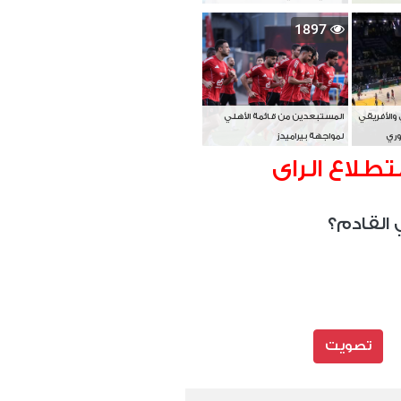
بطل آسيا
1897
 والأفريقي
المستبعدين من قائمة الأهلي
وري
لمواجهة بيراميدز
تطلاع الراى
 القادم؟
تصويت