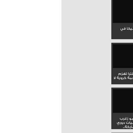
جيكا في
لترا تهزم
ي ملحمة كروية لا
و زغرب
يات دوري
كة...