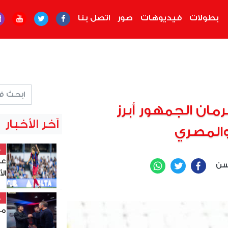
بطولات
فيديوهات
صور
اتصل بنا
ان الجمهور أبرز
آخر الأخبار
والمصري
خ
عب
سن
WhatsApp
Twitter
Facebook
ال
خ
مد