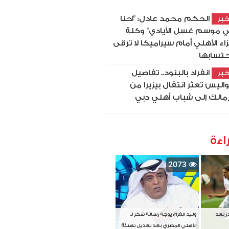
الحكم محمد عادل: "احنا
بر
 موسم غسل الأيادي" وكلة
اء الأهلي أمام سيراميكا لا ترقى
حتسابها
انفراد بالبنود.. تفاصيل
بر
اليس تعثر انتقال بيزيرا من
زمالك إلى شباب أهلي دبي
اءة
2073
دز بعد
وليد الفراج يوجه رسالة شكر لـ
الأهلي المصري بعد تعديل تهنئة