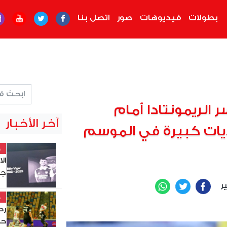
بطولات
فيديوهات
صور
اتصل بنا
 الريمونتادا أمام
آخر الأخبار
ديات كبيرة في الموسم
خ
ال
جد
ير
WhatsApp
Twitter
Facebook
خ
حس