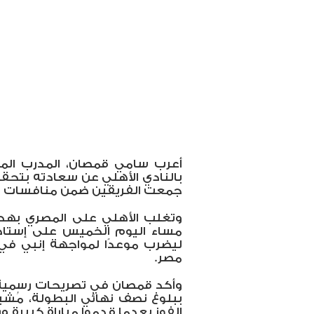
أعرب سامي قمصان، المدرب المس
بالنادي الأهلي عن سعادته بتحقيق
جمعت الفريقين ضمن منافسات ب
وتغلب الأهلي على المصري بهدفي
مساء اليوم الخميس على إستاد 
ليضرب موعدًا لمواجهة إنبي في
مصر.
وأكد قمصان في تصريحات رسمية أ
ببلوغ نصف نهائي البطولة، مُشيرً
الفوز بعدما قدموا مباراة كبيرة ور