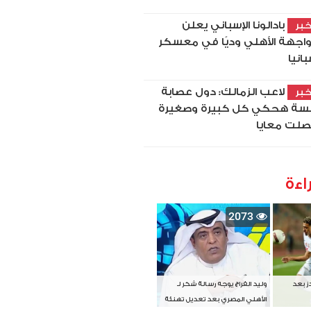
بادالونا الإسباني يعلن
بر
اجهة الأهلي وديًا في معسكر
بانيا
لاعب الزمالك: دول عصابة
بر
سة هحكي كل كبيرة وصغيرة
لت معايا
اءة
2073
دز بعد
وليد الفراج يوجه رسالة شكر لـ
الأهلي المصري بعد تعديل تهنئة