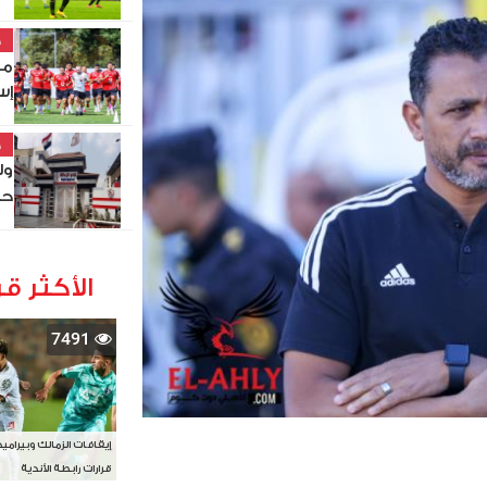
خ
مو
إس
خ
ول
حص
الأكثر قر
7491
إيقافات الزمالك وبيرامي
قرارات رابطة الأندية