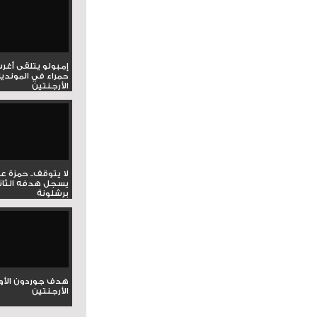
إمبولو يتلقى أغر
حمراء في المونديا
الأرجنتين
لا يتوقف.. حمزة ع
يسجل هدفه الثان
برشلونة
هدف جوردون الأو
الأرجنتين