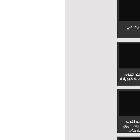
جيكا في
لترا تهزم
ي ملحمة كروية لا
و زغرب
يات دوري
كة...