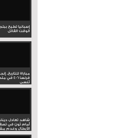
إسبانيا تطيح ببل
الوقت القاتل
مباراة للتاريخ.. إنج
فرنسا 6-4 ف
تُنسى
شاهد تعادل دينام
أمام ثون في تصف
الأبطال وعدم مشار