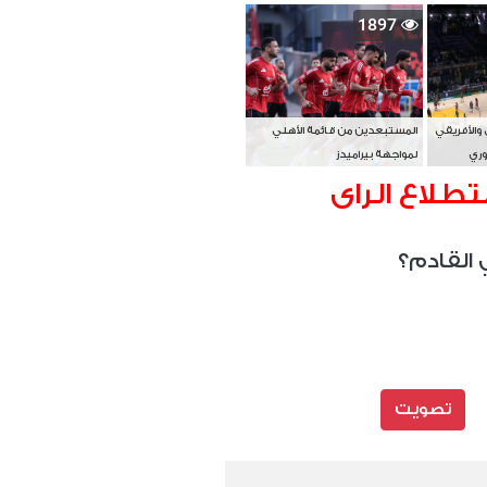
بطل آسيا
1897
 والأفريقي
المستبعدين من قائمة الأهلي
وري
لمواجهة بيراميدز
تطلاع الراى
 القادم؟
تصويت