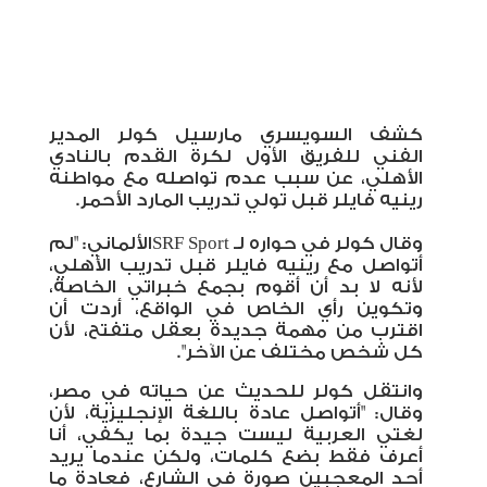
كشف السويسري مارسيل كولر المدير
الفني للفريق الأول لكرة القدم بالنادي
الأهلي، عن سبب عدم تواصله مع مواطنه
رينيه فايلر قبل تولي تدريب المارد الأحمر.
وقال كولر في حواره لـ
SRF Sport
الألماني: "
لم
أتواصل مع رينيه فايلر قبل تدريب الأهلي،
لأنه لا بد أن أقوم بجمع خبراتي الخاصة،
وتكوين رأي الخاص في الواقع، أردت أن
اقترب من مهمة جديدة بعقل متفتح، لأن
كل شخص مختلف عن الآخر".
وانتقل كولر للحديث عن حياته في مصر،
وقال: "أتواصل عادة باللغة الإنجليزية، لأن
لغتي العربية ليست جيدة بما يكفي، أنا
أعرف فقط بضع كلمات، ولكن عندما يريد
أحد المعجبين صورة في الشارع، فعادة ما