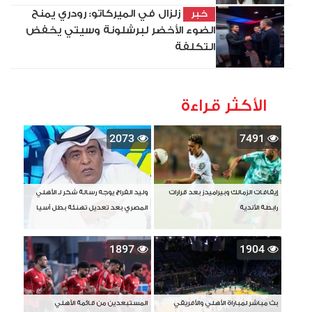
زلزال في الميركاتو: رودري يمنح
خبر
الضوء الأخضر لبرشلونة وسيتي يخفض
التكلفة
الأكثر قراءة
2073
7491
إيقافات الزمالك وبيراميدز بعد قرارات
وليد الفراج يوجه رسالة شكر لـ الأهلي
رابطة الأندية
المصري بعد تعديل تهنئة بطل آسيا
1897
1904
بث مباشر لمباراة الأهلي والأفريقي
المستبعدين من قائمة الأهلي