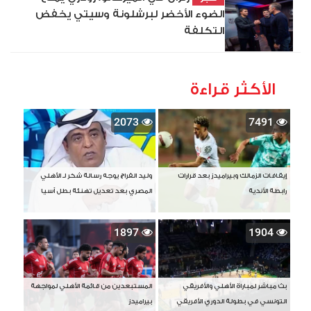
الضوء الأخضر لبرشلونة وسيتي يخفض
التكلفة
الأكثر قراءة
2073
7491
إيقافات الزمالك وبيراميدز بعد قرارات
وليد الفراج يوجه رسالة شكر لـ الأهلي
رابطة الأندية
المصري بعد تعديل تهنئة بطل آسيا
1897
1904
بث مباشر لمباراة الأهلي والأفريقي
المستبعدين من قائمة الأهلي لمواجهة
التونسي في بطولة الدوري الأفريقي
بيراميدز