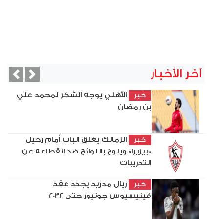
آخر الأخبار
vious
Next
الأهلي يوجه الشكر لمحمد علي
خبر
بن رمضان
الزمالك يغلق الباب أمام رحيل
خبر
«بيزيرا» ويلوح باللوائح ضد انقطاعه عن
التدريبات
ريال مدريد يجدد عقد
خبر
فينيسيوس جونيور حتى 2032