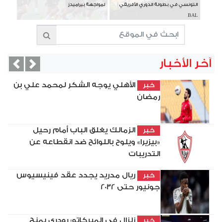
التونسي في بطولة الدوري الأفريقي
لمواجهة بيراميدز
BAL
آخر الأخبار
vious
Next
الأهلي يوجه الشكر لمحمد علي بن
خبر
رمضان
الزمالك يغلق الباب أمام رحيل
خبر
«بيزيرا» ويلوح باللوائح ضد انقطاعه عن
التدريبات
ريال مدريد يجدد عقد فينيسيوس
خبر
جونيور حتى 2032
زلزال في الميركاتو: رودري يمنح
خبر