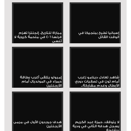
إسبانيا تطيح ببلجيكا في
مباراة للتاريخ.. إنجلترا تهزم
الوقت القاتل
فرنسا 6-4 في ملحمة كروية لا
تُنسى
شاهد تعادل دينامو زغرب
إمبولو يتلقى أغرب بطاقة
أمام ثون في تصفيات دوري
حمراء في المونديال أمام
الأبطال وعدم مشاركة...
الأرجنتين
لا يتوقف.. حمزة عبد الكريم
هدف جوردون الأول في مرمى
يسجل هدفه الثاني في ودية
الأرجنتين
برشلونة