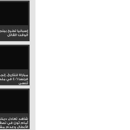
إسبانيا تطيح ببل
الوقت القاتل
مباراة للتاريخ.. إنج
فرنسا 6-4 ف
تُنسى
شاهد تعادل دينام
أمام ثون في تصف
الأبطال وعدم مشار