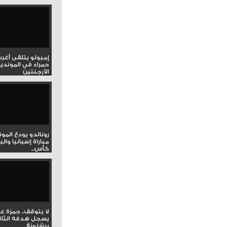
إمبولو يتلقى أغر
حمراء في المونديا
الأرجنتين
رونالدو يودع المو
مباراة إسبانيا وال
كأس...
لا يتوقف.. حمزة ع
يسجل هدفه الثان
برشلونة