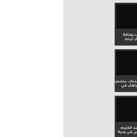
ب بطاقة
ل أمام
نديال.. ملخص
برتغال في
بد الكريم
ي في ودية