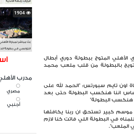
قرارات رابطة الأندية
1904
بث مباشر لمباراة الأهلي
التونسي في بطولة الد
الأفريقي BAL
اس
 الأهلي المتوج ببطولة دوري أبطال
التتويج بالبطولة من قلب ملعب محمد
مدرب الأهلي
ة اون تايم سبورتس: "الحمد لله على
مصري
حساس اننا هنكسب البطولة حتى بعد
ا هنكسب البطولة"
أجنبي
 موسم كبير تستحق ان ربنا يكافئها
مناه في البطولة اللي فاتت كنا لازم
 الملعب".