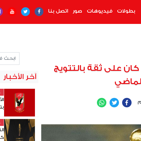
بطولات
فيديوهات
صور
اتصل بنا
كان على ثقة بالتتويج
آخر الأخبار
لماضي
خ
ال
م
WhatsApp
Twitter
Facebook
بت
خ
ال