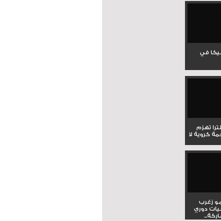
جيكا في
لترا تهزم
ي ملحمة كروية لا
و زغرب
يات دوري
كة...