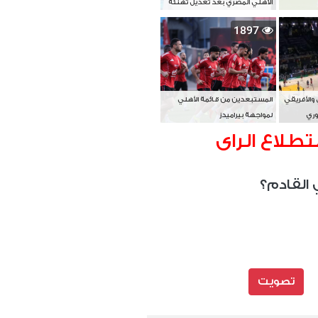
الأهلي المصري بعد تعديل تهنئة
بطل آسيا
1897
 والأفريقي
المستبعدين من قائمة الأهلي
وري
لمواجهة بيراميدز
تطلاع الراى
 القادم؟
تصويت