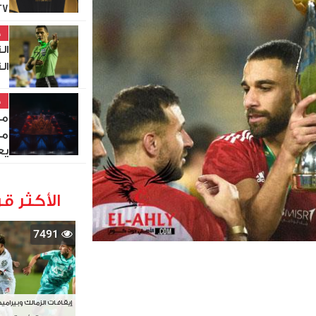
27
خ
ال
ال
خ
مص
من
يع
الأكثر قر
7491
إيقافات الزمالك وبيرامي