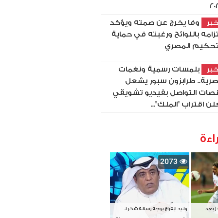
20
وفا يخرج عن صمته ويؤكد
بر
تزامه باللوائح ورغبته في حماية
تحكيم المصري
بلمسات رسمية ونغمات
بر
رية.. طرابزون سبور يشعل
صات التواصل بفيديو تشويقي
لن اقتراب "الملك"...
اءة
2073
دز بعد
وليد الفراج يوجه رسالة شكر لـ