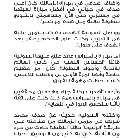
وأضاف "هدفي في مباراة الزمالك، كان أغلى
هدف في حياتي في أفضل مباراة لعبتها
في مسيرتي حتى الآن، مساهمتي بالتتويج
ببطولة غالية مثل هذه أمر كبير".
وواصل السولية "الهدف ده كنا بنتمرن عليه
في التدريب وكنت عاوز الحكم يصفر بعد
الهدف على طول".
أما مباراة بالميراس فقد علق عليها السولية
قائلًا "احساس اللعب في كأس العالم
للأندية وأجواء البطولة كان أمر عظيم
خاصًة وأنها المرة الأولى لي ولأغلب اللاعبين،
كانت لحظات مهمة للفريق".
وأردف "أهدرت ركلة جزاء وهدفين محققين
في مباراة بالميراس ومع ذلك كنت على ثقة
بأننا سنحقق الفوز في النهاية".
واختتم السولية حديثه عن هدف محمد
شريف في مرمى الزمالك من صناعته على
طريقة "الريبونا" قائلًا "اللقطة جاءت في جزء
من الثانية، كان به كثير من التوفيق، تحرك