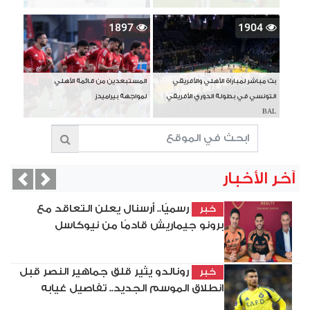
1897
1904
بث مباشر لمباراة الأهلي والأفريقي
المستبعدين من قائمة الأهلي
التونسي في بطولة الدوري الأفريقي
لمواجهة بيراميدز
BAL
آخر الأخبار
vious
Next
رسميًا.. أرسنال يعلن التعاقد مع
خبر
برونو جيماريش قادمًا من نيوكاسل
رونالدو يثير قلق جماهير النصر قبل
خبر
انطلاق الموسم الجديد.. تفاصيل غيابه