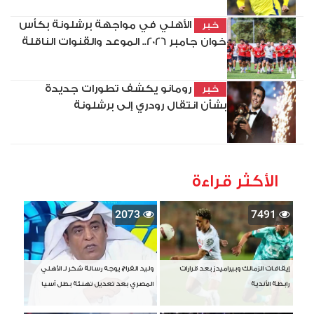
الأهلي في مواجهة برشلونة بكأس
خبر
خوان جامبر 2026.. الموعد والقنوات الناقلة
رومانو يكشف تطورات جديدة
خبر
بشأن انتقال رودري إلى برشلونة
الأكثر قراءة
2073
7491
إيقافات الزمالك وبيراميدز بعد قرارات
وليد الفراج يوجه رسالة شكر لـ الأهلي
رابطة الأندية
المصري بعد تعديل تهنئة بطل آسيا