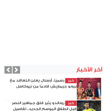
آخر الأخبار
vious
Next
رسميًا.. أرسنال يعلن التعاقد مع
خبر
برونو جيماريش قادمًا من نيوكاسل
رونالدو يثير قلق جماهير النصر
خبر
قبل انطلاق الموسم الجديد.. تفاصيل