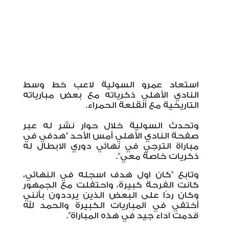
استعاد عمرو السولية لاعب خط وسط
النادي الأهلي ذكرياته مع بعض مبارياته
التاريخية مع القلعة الحمراء.
وتحدث السولية خلال حوار نشر له عبر
صفحة النادي الأهلي أمس الأحد "هدفي في
مباراة الترجي في نهائي دوري الابطال له
ذكريات خاصة معي".
وتابع "كان اول هدف اسجله في النهائي،
كانت الفرحة كبيرة، واحتفلت مع الجمهور
وكان ردًا على البعض الذين يرددون بأنني
أختفي في المباريات الكبيرة والحمد لله
قدمت اداء جيد في هذه المباراة".