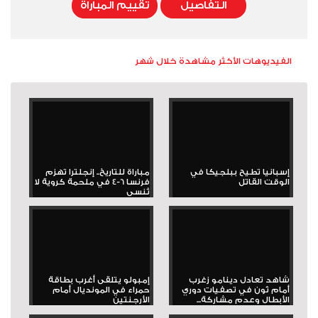
التفاصيل
تقييم المباراة
الفيديوهات الأكثر مشاهدة خلال شهر
إسبانيا تطيح ببلجيكا في
مباراة للتاريخ.. إنجلترا تهزم
الوقت القاتل
فرنسا 6-4 في ملحمة كروية لا
تُنسى
شاهد تعادل دينامو زغرب
إمبولو يتلقى أغرب بطاقة
أمام ثون في تصفيات دوري
حمراء في المونديال أمام
الأبطال وعدم مشاركة...
الأرجنتين