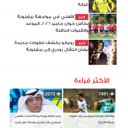
غيابه
الأهلي في مواجهة برشلونة
خبر
بكأس خوان جامبر 2026.. الموعد
والقنوات الناقلة
رومانو يكشف تطورات جديدة
خبر
بشأن انتقال رودري إلى برشلونة
الأكثر قراءة
2073
7491
إيقافات الزمالك وبيراميدز بعد قرارات
وليد الفراج يوجه رسالة شكر لـ الأهلي
رابطة الأندية
المصري بعد تعديل تهنئة بطل آسيا