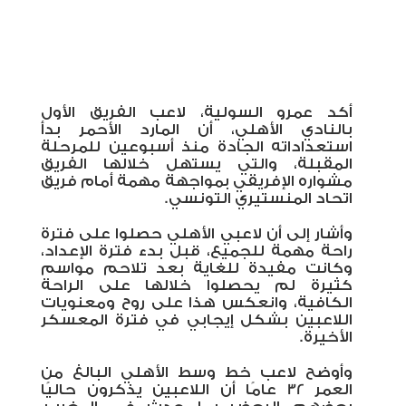
أكد عمرو السولية، لاعب الفريق الأول
بالنادي الأهلي، أن المارد الأحمر بدأ
استعداداته الجادة منذ أسبوعين للمرحلة
المقبلة، والتي يستهل خلالها الفريق
مشواره الإفريقي بمواجهة مهمة أمام فريق
اتحاد المنستيري التونسي
.
وأشار إلى أن لاعبي الأهلي حصلوا على فترة
راحة مهمة للجميع، قبل بدء فترة الإعداد،
وكانت مفيدة للغاية بعد تلاحم مواسم
كثيرة لم يحصلوا خلالها على الراحة
الكافية، وانعكس هذا على روح ومعنويات
اللاعبين بشكل إيجابي في فترة المعسكر
الأخيرة.
وأوضح لاعب خط وسط الأهلي البالغ من
العمر 32 عامًا أن اللاعبين يذكرون حاليًا