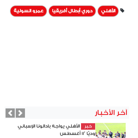
الأهلي
دوري أبطال أفريقيا
عمرو السولية
آخر الأخبار
vious
Next
الأهلي يواجه بادالونا الإسباني
خبر
وديًّا 12 أغسطس