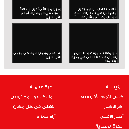
شاهد تعادل دينامو زغرب
إمبولو يتلقى أغرب بطاقة
أمام ثون في تصفيات دوري
حمراء في المونديال أمام
الأبطال وعدم مشاركة...
الأرجنتين
لا يتوقف.. حمزة عبد الكريم
هدف جوردون الأول في مرمى
يسجل هدفه الثاني في ودية
الأرجنتين
برشلونة
الرئيسية
الكرة عالمية
كأس الأمم الأفريقية
المنتخب و المحترفين
أخر الأخبار
الاهلى فى كل مكان
أخبار الاهلى
أراء حمراء
الكرة المصرية