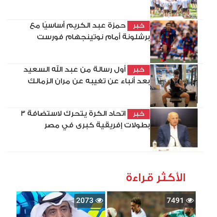
حمزة عبد الكريم أساسيًا مع
خبر
برشلونة أمام نوتينجهام فورست
أول رسالة من عبد الله السعيد
خبر
بعد أنباء عن تغيبه عن مران الزمالك
اتحاد الكرة يتحرك لاستضافة 3
خبر
بطولات إفريقية كبرى في مصر
الأكثر قراءة
2073
7491