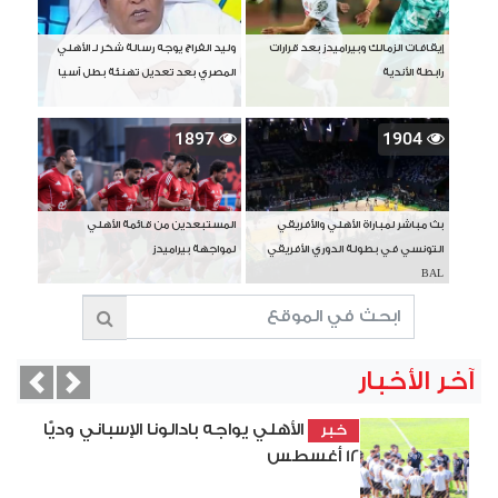
إيقافات الزمالك وبيراميدز بعد قرارات
وليد الفراج يوجه رسالة شكر لـ الأهلي
رابطة الأندية
المصري بعد تعديل تهنئة بطل آسيا
1897
1904
بث مباشر لمباراة الأهلي والأفريقي
المستبعدين من قائمة الأهلي
التونسي في بطولة الدوري الأفريقي
لمواجهة بيراميدز
BAL
آخر الأخبار
vious
Next
الأهلي يواجه بادالونا الإسباني وديًّا
خبر
12 أغسطس