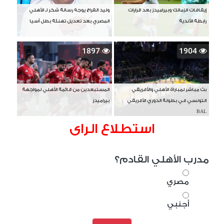
إيقافات الزمالك وبيراميدز بعد قرارات
وليد الفراج يوجه رسالة شكر لـ الأهلي
رابطة الأندية
المصري بعد تعديل تهنئة بطل آسيا
1897
1904
بث مباشر لمباراة الأهلي والأفريقي
المستبعدين من قائمة الأهلي لمواجهة
التونسي في بطولة الدوري الأفريقي
بيراميدز
BAL
استطلاع الراى
مدرب الأهلي القادم؟
مصري
أجنبي