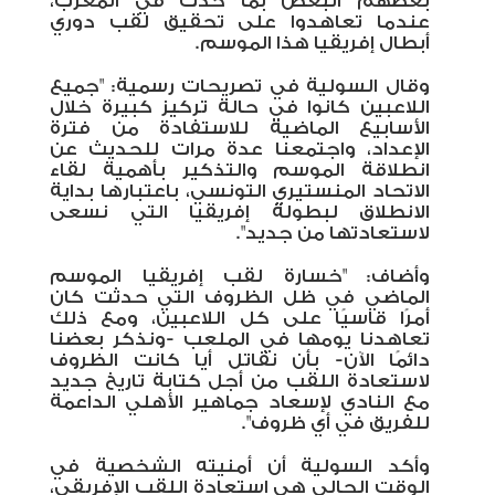
بعضهم البعض بما حدث في المغرب،
عندما تعاهدوا على تحقيق لقب دوري
أبطال إفريقيا هذا الموسم.
وقال السولية في تصريحات رسمية: "جميع
اللاعبين كانوا في حالة تركيز كبيرة خلال
الأسابيع الماضية للاستفادة من فترة
الإعداد، واجتمعنا عدة مرات للحديث عن
انطلاقة الموسم والتذكير بأهمية لقاء
الاتحاد المنستيري التونسي، باعتبارها بداية
الانطلاق لبطولة إفريقيا التي نسعى
لاستعادتها من جديد".
وأضاف: "خسارة لقب إفريقيا الموسم
الماضي في ظل الظروف التي حدثت كان
أمرًا قاسيًا على كل اللاعبين، ومع ذلك
تعاهدنا يومها في الملعب -ونذكر بعضنا
دائمًا الآن- بأن نقاتل أيا كانت الظروف
لاستعادة اللقب من أجل كتابة تاريخ جديد
مع النادي لإسعاد جماهير الأهلي الداعمة
للفريق في أي ظروف".
وأكد السولية أن أمنيته الشخصية في
الوقت الحالي هي استعادة اللقب الإفريقي،