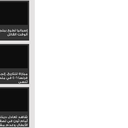
إسبانيا تطيح ببل
الوقت القاتل
مباراة للتاريخ.. إنج
فرنسا 6-4 ف
تُنسى
شاهد تعادل دينام
أمام ثون في تصف
الأبطال وعدم مشار