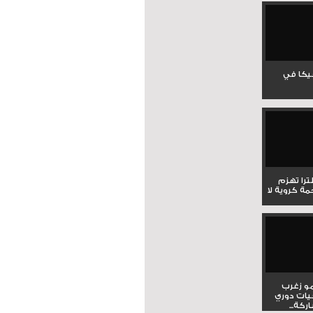
جيكا في
لترا تهزم
ي ملحمة كروية لا
و زغرب
يات دوري
كة...