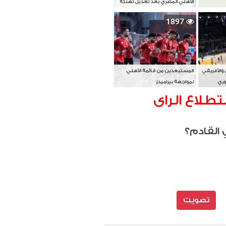
الأهلي المصري بعد تعديل تهنئة
بطل آسيا
1897
 والأفريقي
المستبعدين من قائمة الأهلي
وري
لمواجهة بيراميدز
تطلاع الراى
 القادم؟
تصويت