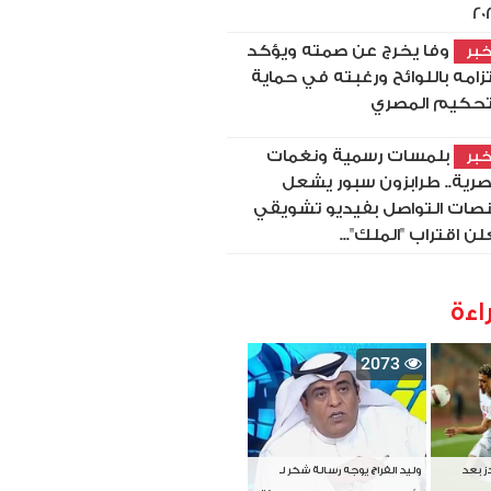
20
وفا يخرج عن صمته ويؤكد
بر
تزامه باللوائح ورغبته في حماية
تحكيم المصري
بلمسات رسمية ونغمات
بر
رية.. طرابزون سبور يشعل
صات التواصل بفيديو تشويقي
لن اقتراب "الملك"...
اءة
2073
دز بعد
وليد الفراج يوجه رسالة شكر لـ