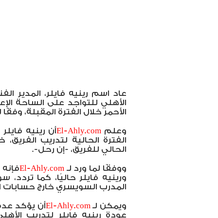
عاد اسم رينيه فايلر، المدير الف
الأهلي للتواجد على الساحة الإع
الأحمر خلال الفترة المقبلة، وفقً
وعلم
El-Ahly.com
أن رينيه فايلر
الفترة الحالية لتدريب الفريق، خ
الحالي للفريق، -إن رحل-.
ووفقًا لما ورد لـ
El-Ahly.com
فإنه 
ورينيه فايلر حاليًا، كما تردد،
المدرب السويسري خارج حسابات ال
ويمكن لـ
El-Ahly.com
أن يؤكد عدم
عودة رينيه فايلر لتدريب الأهل