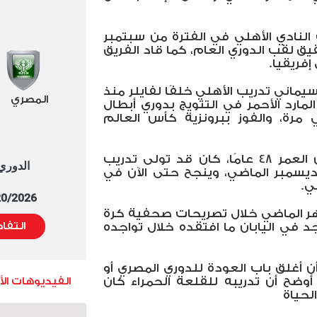
 النادي الأهلي في الفترة من سبتمبر
2، ونجح في تحقيق لقب الدوري العام، كما قاد الفريق
فريقيا.
ماني تدريب الأهلي خلفًا لفايلر منذ
المصري
جح مع المارد الأحمر في التتويج بدوري أبطال
 مرة، والفوز ببرونزية كأس العالم
الجدير بالذكر أن فايلر البالغ من العمر 48 عامًا، كان قد تولى تدريب
الدوري العا
 ديسمبر الماضي، وينجح حتى الآن في
ي.
5/20/2026 التوقيت 
ر الماضي خلال تصريحات صحفية كرة
التفا
وجد في اليابان ما افتقده خلال تواجده
 أغلق باب العودة للدوري المصري أو
أوضح أن تدريبه للقلعة الحمراء كان
الفيديوهات ال
لحياة