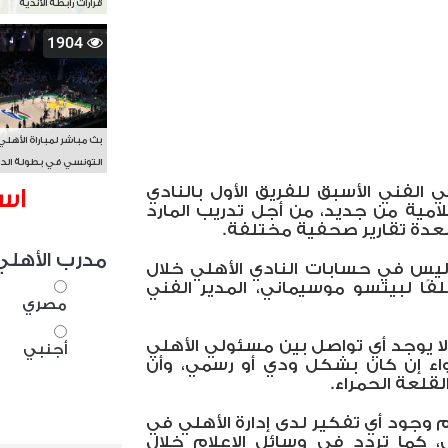
قرارات رابطة الأندية
1904
بث مباشر لمباراة الأهلي
التونسي في بطولة الد
الأفريقي BAL
ني الفني الأسبق للفريق الأول بالنادي
اس
لامية من جديد، من أجل تدريب المارد
ا لعدة تقارير صحفية مختلفة.
مدرب الأهلي
 ليس في حسابات النادي الأهلي خلال
لفًا لبيتسو موسيماني، المدير الفني
مصري
لا يوجد أي تواصل بين مسئولي الأهلي
أجنبي
 سواء إن كان بشكل ودي أو رسمي، وأن
قلعة الحمراء.
 وجود أي تفكير لدى إدارة الأهلي في
ي، كما تردد في وسائل الإعلام خلال