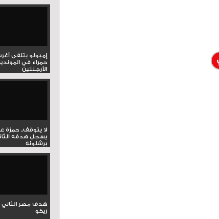
إمبولو يتلقى أغر
حمراء في المونديا
الأرجنتين
لا يتوقف.. حمزة ع
يسجل هدفه الثان
برشلونة
هدف مصر الثاني 
زيكو