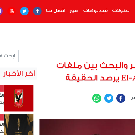
بطولات
فيديوهات
صور
اتصل بنا
لر والبحث بين ملفات
آخر الأخبار
خ
ال
ير
WhatsApp
Twitter
Facebook
بت
خ
ال