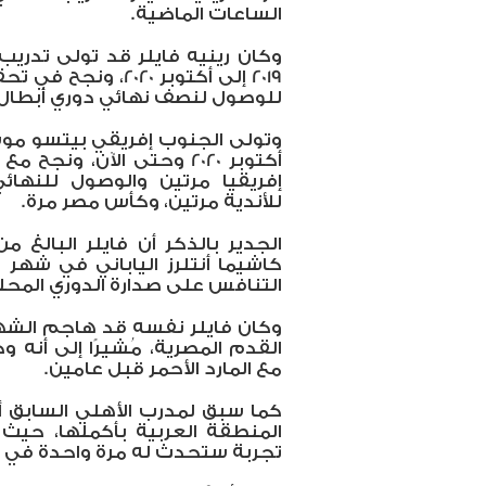
الساعات الماضية.
وكان رينيه فايلر قد تولى تدريب
2019 إلى أكتوبر 020
للوصول لنصف نهائي دوري أبطال إ
وتولى الجنوب إفريقي بيتسو موسي
أكتوبر 2020 وحتى الآن، ون
إفريقيا مرتين والوصول للنهائي
للأندية مرتين، وكأس مصر مرة.
كاشيما أنتلرز الياباني في شهر
التنافس على صدارة الدوري المحل
وكان فايلر نفسه قد هاجم الشه
القدم المصرية، مُشيرًا إلى أنه 
مع المارد الأحمر قبل عامين.
كما سبق لمدرب الأهلي السابق أن
المنطقة العربية بأكملها، حيث 
تجربة ستحدث له مرة واحدة في ا