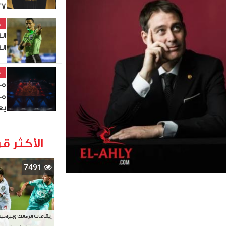
27
خ
ال
ال
خ
مص
من
يع
الأكثر قر
7491
إيقافات الزمالك وبيرامي