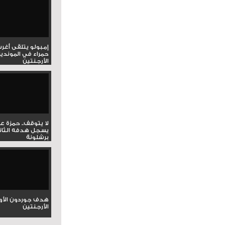
إمبولو يتلقى أغر
حمراء في المونديا
الأرجنتين
لا يتوقف.. حمزة ع
يسجل هدفه الثان
برشلونة
هدف جوردون الأو
الأرجنتين