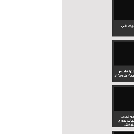
جيكا في
لترا تهزم
ي ملحمة كروية لا
و زغرب
يات دوري
كة...