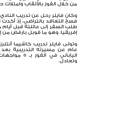
من خلال الفوز بالألقاب وامتلاك
فسخ التعاقد بالتراضي، إذ أكدت
طلب السفر إلى عائلته قبل أيام 
إفريقيا، وهو ما قوبل بارفض من إدا
وتولى فايلر تدريب كاشيما أنتلر
عام عن مسيرته التدريبية بعد 
وتعادل.