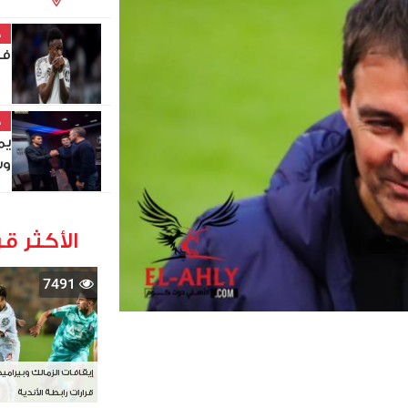
خ
في
خ
يم
وس
الأكثر قر
7491
إيقافات الزمالك وبيرامي
قرارات رابطة الأندية