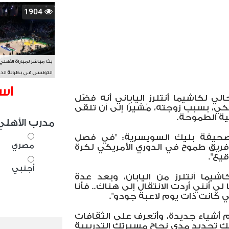
1904
بث مباشر لمباراة الأهلي
التونسي في بطولة الد
الأفريقي BAL
اس
حالي لكاشيما أنتلرز الياباني أنه فضّل
ريكي، بسبب زوجته، مُشيرًا إلى أن تلقى
كية الطموحة.
مدرب الأهلي
صحيفة بليك السويسرية: "في فصل
مصري
فريق طموح في الدوري الأمريكي لكرة
يع".
أجنبي
يما أنتلرز من اليابان، وبعد عدة
لي أنني أردت الانتقال إلى هناك.. فأنا
تي كانت ذات يوم لاعبة جودو".
لم أشياء جديدة، وأتعرف على الثقافات
نك تحديد مدى نجاح مسيرتك التدريبية