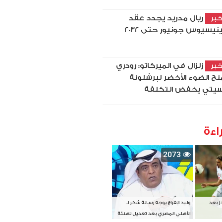
ريال مدريد يجدد عقد
بر
نيسيوس جونيور حتى 2032
زلزال في الميركاتو: رودري
بر
نح الضوء الأخضر لبرشلونة
يتي يخفض التكلفة
اءة
2073
دز بعد
وليد الفراج يوجه رسالة شكر لـ
الأهلي المصري بعد تعديل تهنئة