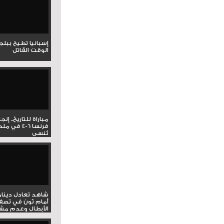
إسبانيا تطيح ببل
الوقت القاتل
مباراة للتاريخ.. إنج
فرنسا 6-4 ف
تُنسى
شاهد تعادل دينام
أمام ثون في تصف
الأبطال وعدم مشار