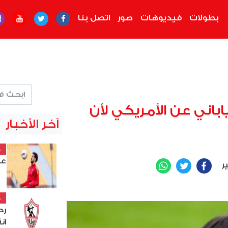
بطولات
فيديوهات
صور
اتصل بنا
اباني عن الأمريكي لأن
آخر الأخبار
خ
عل
ير
WhatsApp
Twitter
Facebook
خ
رح
ان