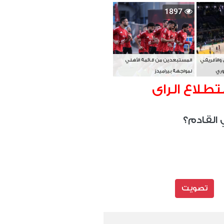
بطل آسيا
1897
 والأفريقي
المستبعدين من قائمة الأهلي
وري
لمواجهة بيراميدز
تطلاع الراى
 القادم؟
تصويت