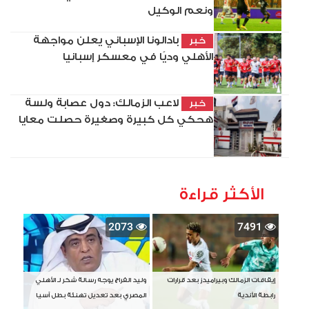
ونعم الوكيل
بادالونا الإسباني يعلن مواجهة
خبر
الأهلي وديًا في معسكر إسبانيا
لاعب الزمالك: دول عصابة ولسة
خبر
هحكي كل كبيرة وصغيرة حصلت معايا
الأكثر قراءة
2073
7491
إيقافات الزمالك وبيراميدز بعد قرارات
وليد الفراج يوجه رسالة شكر لـ الأهلي
رابطة الأندية
المصري بعد تعديل تهنئة بطل آسيا