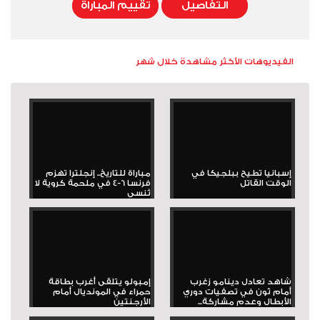
التفاصيل
تقييم المباراة
الفيديوهات الأكثر مشاهدة خلال شهر
إسبانيا تطيح ببلجيكا في
مباراة للتاريخ.. إنجلترا تهزم
الوقت القاتل
فرنسا 6-4 في ملحمة كروية لا
تُنسى
شاهد تعادل دينامو زغرب
إمبولو يتلقى أغرب بطاقة
أمام ثون في تصفيات دوري
حمراء في المونديال أمام
الأبطال وعدم مشاركة...
الأرجنتين