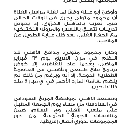
الجماعية بشكل كامل.
وأوضح أبو عبلة وفقًا لما نقله مراسل القناة
أن محمود متولي يجري في الوقت الحالي
فيما يُعرب بالتأهيل الكروي، إذ يخوض
تدريبات تتعلق بالنفس والمرونة التكتيكية
مع الجهاز الفني، بعد ظل غيابه الطويل عن
الملاعب.
وكان محمود متولي، مدافع الأهلي قد
انتظم في مران الفريق يوم 23 فبراير
الماضي، بعدما عاد للقاهرة، إثر خوض
برنامج علاج طبيعي وتأهيلي في العاصمة
القطرية الدوحة، إلا أنه وبرغم من ذلك لم
ينضم لقائمة المارد الأحمر في أي مباراة منذ
ذلك الحين.
ويستعد الأهلي لمواجهة المريخ السوداني
في السادسة من مساء يوم الجمعة المقبل
على ملعب الأهلي وي السلام، ضمن
منافسات الجولة الخامسة من دور
المجموعات بدوري أبطال إفريقيا.