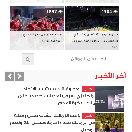
1897
1904
بث مباشر لمباراة الأهلي والأفريقي
المستبعدين من قائمة الأهلي
التونسي في بطولة الدوري الأفريقي
لمواجهة بيراميدز
BAL
آخر الأخبار
vious
Next
بعد وفاة لاعب شاب.. الاتحاد
خبر
الإنجليزي يفرض تعديلات جديدة على
ملاعب كرة القدم
لاعب الزمالك الشاب يعلن رحيله
خبر
عن الزمالك بعد 14 عامًا: حسبي الله ونعم
الوكيل