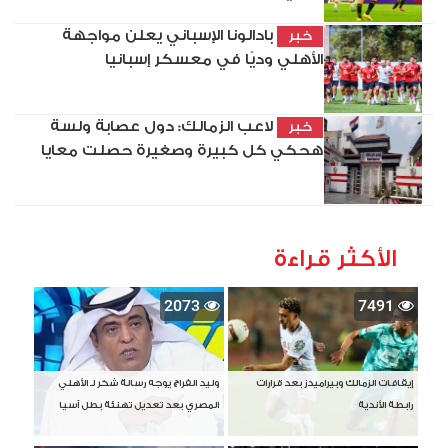
بادالونا الإسباني يعلن مواجهة
خبر
الأهلي وديًا في معسكر إسبانيا
لاعب الزمالك: دول عصابة ولسة
خبر
هحكي كل كبيرة وصغيرة حصلت معايا
الأكثر قراءة
2073
7491
إيقافات الزمالك وبيراميدز بعد قرارات
وليد الفراج يوجه رسالة شكر لـ الأهلي
رابطة الأندية
المصري بعد تعديل تهنئة بطل آسيا